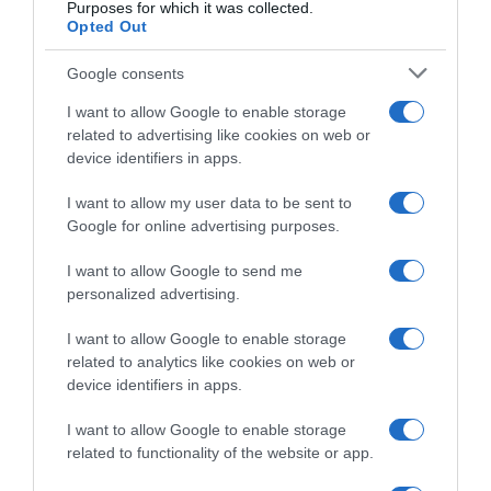
Purposes for which it was collected.
Opted Out
Google consents
I want to allow Google to enable storage
related to advertising like cookies on web or
device identifiers in apps.
I want to allow my user data to be sent to
Google for online advertising purposes.
CHI SIAMO
I want to allow Google to send me
personalized advertising.
Dalla tv, alla brace. RicetteInTv.com nasce dall'idea di
raccogliere le follie culinarie di chef navigati e cuochi
I want to allow Google to enable storage
improvvisati, che preferiscono gli studi televisivi alle cucine di
related to analytics like cookies on web or
un ristorante...
continua...
device identifiers in apps.
I want to allow Google to enable storage
related to functionality of the website or app.