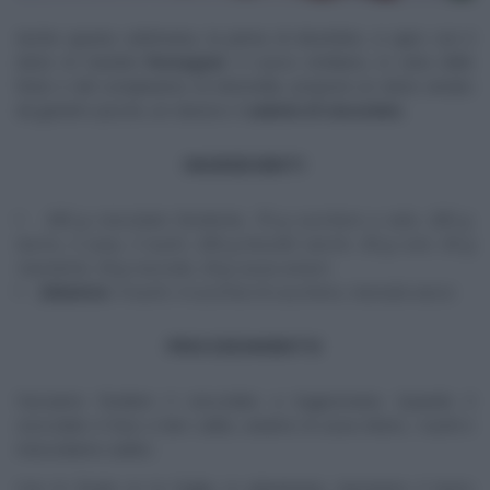
Anche questa settimana, la prima di dicembre, si apre con il
dolce di Daniele
Persegani
. Il cuoco emiliano, in vista delle
feste e del compleanno di Antonella, propone un dolce amato
da grandi e piccini, un classico: il
salame di cioccolato.
INGREDIENTI
300 g cioccolato fondente, 70 g zucchero a velo, 200 g
burro, 2 uova, 2 tuorli, 200 g biscotti secchi, 30 g rum, 50 g
mandorle, 50 g nocciole, 20 g cacao amaro
Zabaione
: 4 tuorli, 4 cucchiai di zucchero, marsala secco
PROCEDIMENTO
Facciamo fondere il cioccolato a bagnomaria. Quando il
cioccolato è fuso e ben caldo, uniamo le uova intere, i tuorli e
mescoliamo subito.
Con le fruste (o la foglia, in planetaria), lavoriamo il burro