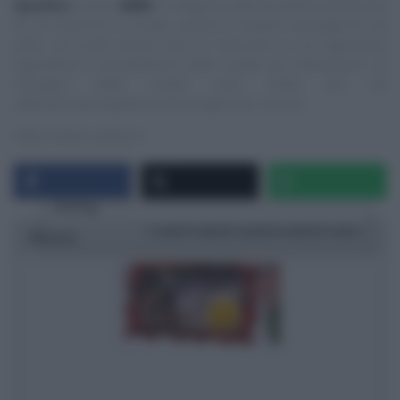
Specifica
:
questo
NON
è il blog/sito ufficiale delle trasmissioni
di cui trascrivo le ricette, quindi E’ sempre mezzogiorno ed
altre, ma vuole essere solo un ‘taccuino‘ su cui appuntare
ingredienti e procedimenti delle ricette più interessanti. Le
immagini delle ricette sono tratte dai siti
ufficiali/streaming/Social dei programmi, ovvero:
https://www.raiplay.it
Rating
1 star
2 stars
3 stars
4 stars
5 stars
Ricetta