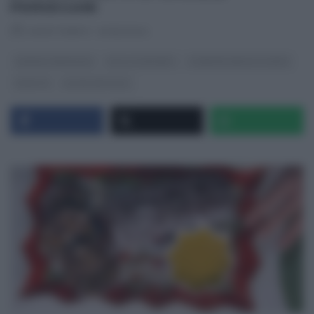
PERSEGANI
RICETTEINTV
·
02/12/2024
DANIELE PERSEGANI
DOLCI E DESSERT
É SEMPRE MEZZOGIORNO
RICETTE
ULTIMI ARTICOLI