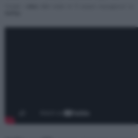
Trovate i
video
delle ricette di “
É sempre mezzogiorno
” su
RaiPlay
.