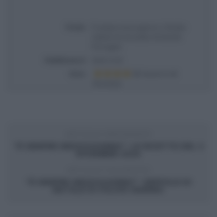
Titolo
É sempre mezzogiorno | Ricetta
salame di cioccolato di Daniele
Persegani
Pubblicata il
2024-12-02
Voto
Based on
6
Review(s)
ARTICOLO PRECEDENTE
“É SEMPRE MEZZOGIORNO”: LE RICETTE DEL 2
DICEMBRE 2024
ARTICOLO SUCCESSIVO
“É SEMPRE MEZZOGIORNO”: ZEPPOLE DI
NATALE DI FULVIO MARINO