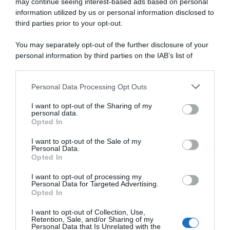
may continue seeing interest-based ads based on personal
information utilized by us or personal information disclosed to
third parties prior to your opt-out.
You may separately opt-out of the further disclosure of your
personal information by third parties on the IAB’s list of
downstream participants.
ARTICOLI RECENTI
Personal Data Processing Opt Outs
This information may also be disclosed by us to third parties
on the IAB’s List of Downstream Participants that may further
I want to opt-out of the Sharing of my
disclose it to other third parties.
personal data.
“A tavola con Csaba”: chelsea buns
Opted In
Please note that this website/app uses one or more Google
“Giusina in cucina e nonna Lina”: treccine allo zucchero di
services and may gather and store information including but
I want to opt-out of the Sale of my
Giusina Battaglia
Personal Data.
not limited to your visit or usage behaviour. You may click to
Opted In
grant or deny consent to Google and its third-party tags to
“Giusina in cucina”: biscotti da inzuppo di Giusina Battaglia
use your data for below specified purposes in below Google
“In cucina con Imma e Matteo”: tortino al cioccolato
I want to opt-out of processing my
consent section.
Personal Data for Targeted Advertising.
“Camper”: semifreddo di yogurt e crumble
Opted In
I want to opt-out of Collection, Use,
Retention, Sale, and/or Sharing of my
Personal Data that Is Unrelated with the