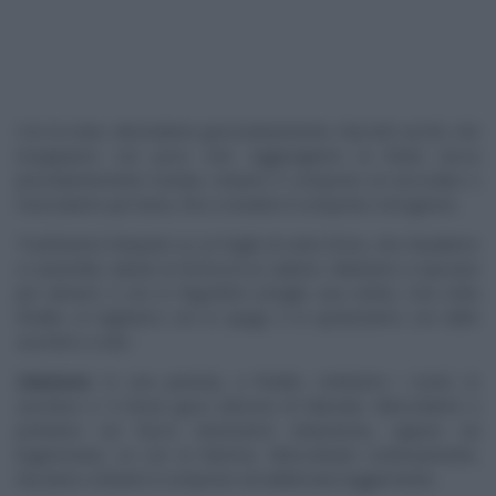
Con le mani, sbricioliamo grossolanamente i biscotti secchi, che
inzuppiamo con poco rum. Aggiungiamo la frutta secca
precedentemente tostata. Uniamo il composto al cioccolato e
mescoliamo per bene, fino a rendere il composto omogeneo.
Trasferiamo l’impasto su un foglio di carta forno, che chiudiamo
a caramella, dando la forma di un salame. Mettiamo a riposare
per almeno 3 ore in frigorifero (meglio una notte). Una volta
freddo, lo leghiamo con lo spago e lo spolveriamo con dello
zucchero a velo.
Zabaione
: in una pentola, a freddo, mettiamo i tuorli, lo
zucchero e 4 mezzi gusci (d’uovo) di Marsala. Mescoliamo e
portiamo sul fuoco bassissimo (induzione), oppure sul
bagnomaria, se con la fiamma. Mescolando continuamente,
facciamo schiarire il composto ed addensare leggermente.