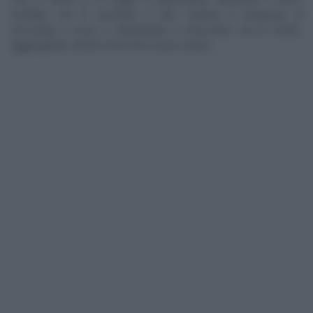
morbido con lo zucchero a velo. Uniamo il composto di
cioccolato e uova e continuiamo a mescolare con le fruste,
aggiungendo anche il rum ed il cacao amaro.