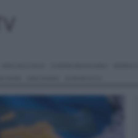
I MENU DELLE FESTE
É SEMPRE MEZZOGIORNO
BENEDETT
 NETWORK
ANNA MORONI
#VIDEORICETTE