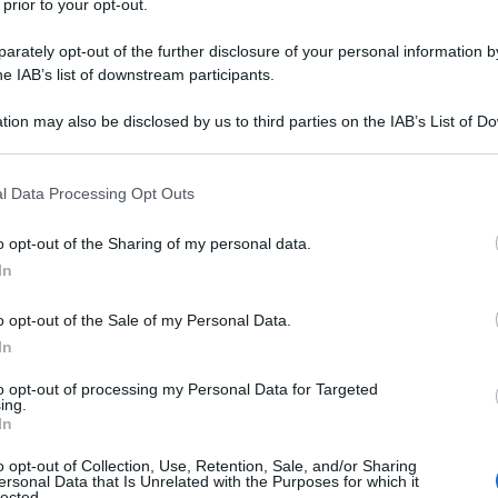
 prior to your opt-out.
fisarmonica. Le posizioniamo su una pirofila e
na spolverata di zucchero (lo prendiamo dal
rately opt-out of the further disclosure of your personal information by
iamo per 1 ora in frigorifero.
he IAB’s list of downstream participants.
tion may also be disclosed by us to third parties on the IAB’s List of 
 that may further disclose it to other third parties.
 that this website/app uses one or more Google services and may gath
l Data Processing Opt Outs
including but not limited to your visit or usage behaviour. You may click 
 to Google and its third-party tags to use your data for below specifi
o opt-out of the Sharing of my personal data.
ogle consent section.
In
o opt-out of the Sale of my Personal Data.
In
to opt-out of processing my Personal Data for Targeted
ing.
In
ova intere con lo zucchero rimasto. Ottenuto un
o opt-out of Collection, Use, Retention, Sale, and/or Sharing
l burro fuso ma non caldo e, continuando a
ersonal Data that Is Unrelated with the Purposes for which it
lected.