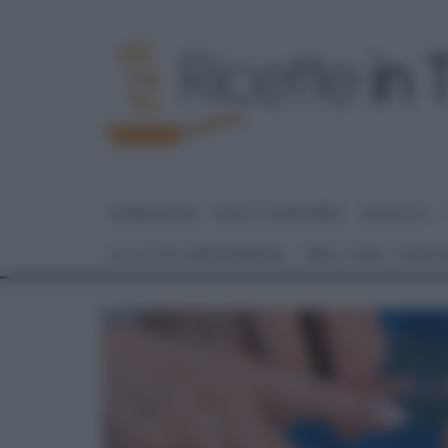
HOME PAGE
DOLCI E DESSERT
RICETTE
GLI ALTRI (PROGRAMMI)
REAL TIME – FOOD