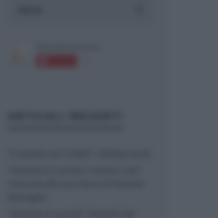
ARTICOLI RECENTI
“A tavola con Csaba”: chelsea buns
“Giusina in cucina e nonna Lina”:
treccine allo zucchero di Giusina
Battaglia
“Giusina in cucina”: biscotti da