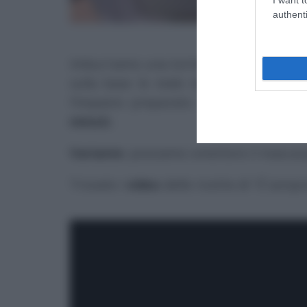
authenti
Imburriamo una tortiera da 26 cm e cop
sulla base le mele macerate, rivolgend
l’impasto preparato. Spolveriamo con
minuti.
Variante
: possiamo omettere il mascarp
Trovate i
video
delle ricette di “
É sempr