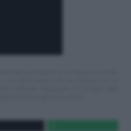
iciale delle trasmissioni di cui trascrivo le ricette,
e, ma vuole essere solo un ‘taccuino‘ su cui
lle ricette più interessanti. Le immagini delle
eaming/Social dei programmi, ovvero: