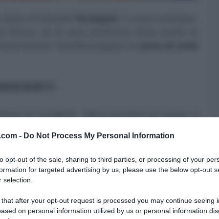
e dolce di Daniele
Persegani
. Il cuoco emiliano,
a fresca, se la cava piuttosto bene anche in
dimostrazione. Daniele prepara la
torta di mele
REDIENTI
olvere di mandorle, 180 g zucchero di canna, 5
urro fuso, 1 limone, 16 g lievito per dolci, 1
v.com -
Do Not Process My Personal Information
to opt-out of the sale, sharing to third parties, or processing of your per
formation for targeted advertising by us, please use the below opt-out s
 selection.
EDIMENTO
 that after your opt-out request is processed you may continue seeing i
e le priviamo del torsolo. Sulla superficie,
ased on personal information utilized by us or personal information dis