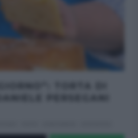
GIORNO”: TORTA DI
DANIELE PERSEGANI
ZOGIORNO
RICETTE
SLIDER HOMEPAGE
ULTIMI ARTICOLI