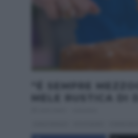
“É SEMPRE MEZZO
MELE RUSTICA DI 
RICETTEINTV
·
04/04/2024
DANIELE PERSEGANI
DOLCI E DESSERT
É SEMPRE MEZ