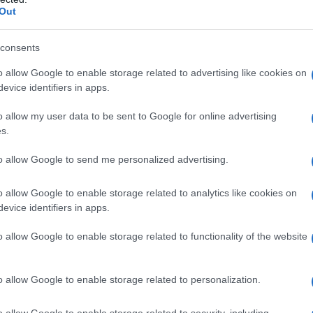
giungiamo anche il mascarpone e mescoliamo
Out
amo la farina, la fecola ed il lievito per dolci,
 Ottenuto un composto omogeneo, uniamo il
consents
di limone e zucchero). Mescoliamo.
o allow Google to enable storage related to advertising like cookies on
evice identifiers in apps.
o allow my user data to be sent to Google for online advertising
s.
to allow Google to send me personalized advertising.
o allow Google to enable storage related to analytics like cookies on
evice identifiers in apps.
o allow Google to enable storage related to functionality of the website
o allow Google to enable storage related to personalization.
o allow Google to enable storage related to security, including