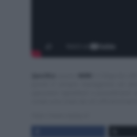
Specifica
:
questo
NON
è il blog/sito uff
quindi E’ sempre mezzogiorno ed altr
appuntare ingredienti e procedimenti de
ricette sono tratte dai siti ufficiali/str
https://www.raiplay.it/