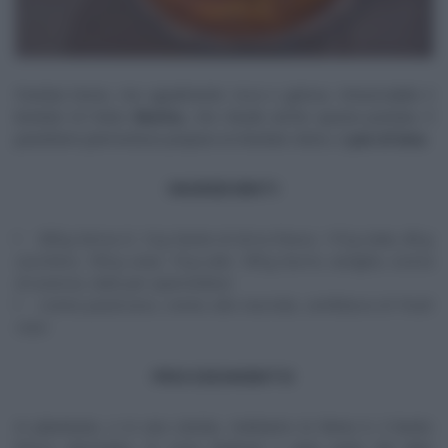
Puntata breve, ma ugualmente ricca e golosa. Irrinunciabile il
lievitato di Fulvio
Marino
, che chiude anche questa puntata. Il
panettiere piemontese prepara un lievitato dolce, il
pan di lana.
INGREDIENTI
500 g farina 0, 12 g lievito di birra fresco, 110 g latte, 80 g
zucchero, 150 g uova, 10 g sale, 100 g burro, vaniglia, scorza
di arancia, latte per spennellare
crema pasticcera, crema alla nocciola, confettura di frutti
rossi
PROCEDIMENTO
In planetaria, o in una ciotola, mettiamo la farina 0, il lievito