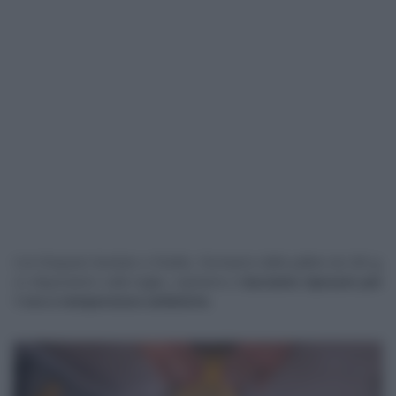
Con l’impasto lievitato e freddo, formiamo delle palline da 200 g.
Le disponiamo sulla teglia, copriamo e
lasciamo riposare per
1 ora a temperatura ambiente.