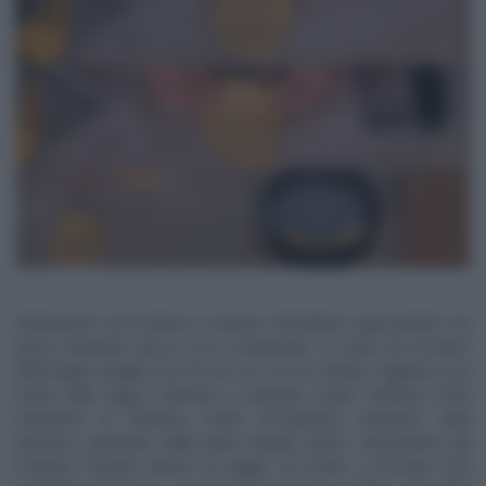
Imburriamo una tortiera a cerniera. Stendiamo ogni panetto sul
piano infarinato (poco) con il mattarello, in modo da formare
delle lingue lunghe circa 20-30 cm. Con un coltello, tagliamo una
metà della lingua ottenuta a listarelle sottili. Sull’altra metà
mettiamo la farcitura scelta. Arrotoliamo l’impasto sulla
farcitura, partendo dalla parte integra (foto). Disponiamo gli
‘involtini’ ottenuti dentro la teglia, sui bordi, a formare una