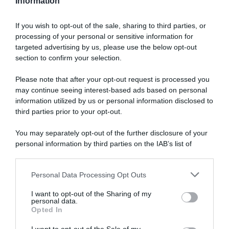
Information
If you wish to opt-out of the sale, sharing to third parties, or
processing of your personal or sensitive information for
targeted advertising by us, please use the below opt-out
section to confirm your selection.
Please note that after your opt-out request is processed you
may continue seeing interest-based ads based on personal
information utilized by us or personal information disclosed to
third parties prior to your opt-out.
You may separately opt-out of the further disclosure of your
personal information by third parties on the IAB’s list of
downstream participants.
ARTICOLI RECENTI
Personal Data Processing Opt Outs
This information may also be disclosed by us to third parties
on the IAB’s List of Downstream Participants that may further
I want to opt-out of the Sharing of my
disclose it to other third parties.
personal data.
“A tavola con Csaba”: chelsea buns
Opted In
Please note that this website/app uses one or more Google
“Giusina in cucina e nonna Lina”: treccine allo zucchero di
services and may gather and store information including but