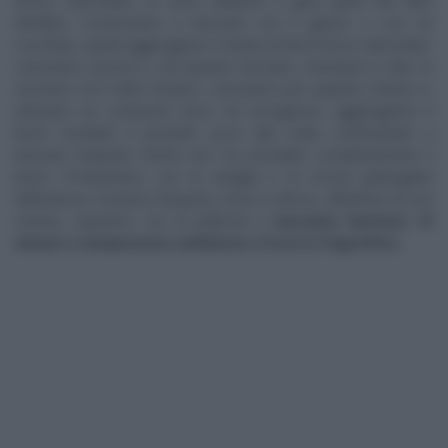
fresco sbriciolato, le uova sbattute e gran parte del latte
(freddo). Cominciamo a lavorare con il gancio o con un
cucchiaio, quindi aggiungiamo il lievito di birra fresco sbriciolato.
Lavoriamo ancora e, ad impasto formato, inseriamo il sale, lo
zucchero ed il latte rimasto. Lavoriamo per qualche minuto e,
ottenuto un composto liscio ed omogeneo, aggiungiamo il
burro morbido a pezzetti, poco alla volta, continuando a
lavorare l’impasto finchè non ha assorbito completamente il
burro. Profumiamo con la vaniglia e la scorza grattugiata
dell’arancia. Poniamo l’impasto, liscio e setoso, all’interno di una
ciotola, copriamo con la pellicola e
lasciamo lievitare 15
minuti a temperatura ambiente e 8 ore in frigorifero.