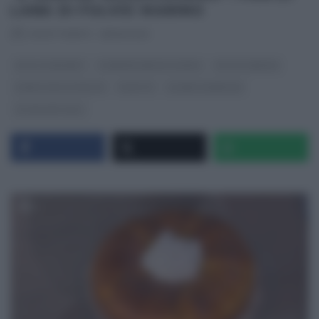
LANA DI FULVIO MARINO
RICETTEINTV
·
28/01/2025
DOLCI E DESSERT
É SEMPRE MEZZOGIORNO
FULVIO MARINO
PANE PIZZA FOCACCIA
RICETTE
SLIDER HOMEPAGE
ULTIMI ARTICOLI