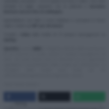
ciambella, lasciando 1 cm di spazio tra l’uno e l’altro. Una volta
riempita la teglia, copriamo con la pellicola e
lasciamo
lievitare ancora fino al raddoppio.
Spennelliamo con latte o uovo sbattuto e cuociamo in forno
caldo e statico
a 180° per 40 minuti.
Trovate i
video
delle ricette di “
É sempre mezzogiorno
” su
RaiPlay
.
Specifica
:
questo
NON
è il blog/sito ufficiale delle trasmissioni
di cui trascrivo le ricette, quindi E’ sempre mezzogiorno ed
altre, ma vuole essere solo un ‘taccuino‘ su cui appuntare
ingredienti e procedimenti delle ricette più interessanti. Le
immagini delle ricette sono tratte dai siti
ufficiali/streaming/Social dei programmi, ovvero:
https://www.raiplay.it
Rating