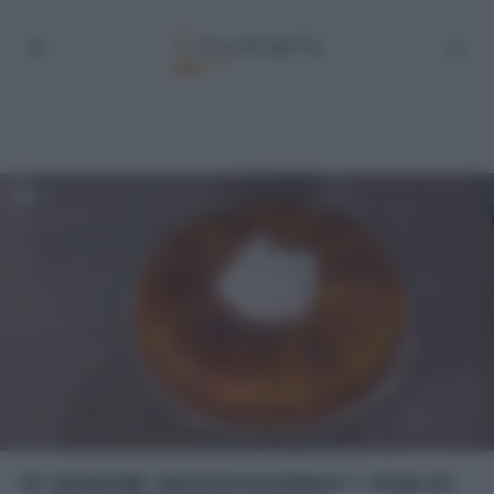
“É SEMPRE MEZZOGIORNO”: PAN DI