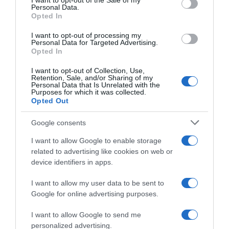
I want to opt-out of the Sale of my
Giusina Battaglia
Personal Data.
not limited to your visit or usage behaviour. You may click to
Opted In
grant or deny consent to Google and its third-party tags to
“Giusina in cucina”: biscotti da inzuppo di Giusina Battaglia
use your data for below specified purposes in below Google
“In cucina con Imma e Matteo”: tortino al cioccolato
I want to opt-out of processing my
consent section.
Personal Data for Targeted Advertising.
“Camper”: semifreddo di yogurt e crumble
Opted In
I want to opt-out of Collection, Use,
Retention, Sale, and/or Sharing of my
Personal Data that Is Unrelated with the
Purposes for which it was collected.
Opted Out
Google consents
I want to allow Google to enable storage
related to advertising like cookies on web or
device identifiers in apps.
I want to allow my user data to be sent to
Google for online advertising purposes.
CHI SIAMO
I want to allow Google to send me
personalized advertising.