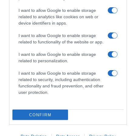
Dalla tv, alla brace. RicetteInTv.com nasce dall'idea di
raccogliere le follie culinarie di chef navigati e cuochi
I want to allow Google to enable storage
improvvisati, che preferiscono gli studi televisivi alle cucine di
related to analytics like cookies on web or
un ristorante...
continua...
device identifiers in apps.
I want to allow Google to enable storage
related to functionality of the website or app.
I want to allow Google to enable storage
related to personalization.
I want to allow Google to enable storage
Home
Chi Siamo | Contatti
Cookie
related to security, including authentication
Privacy
functionality and fraud prevention, and other
Ricette in Tv - P.IVA 02821290349
user protection.
CONFIRM