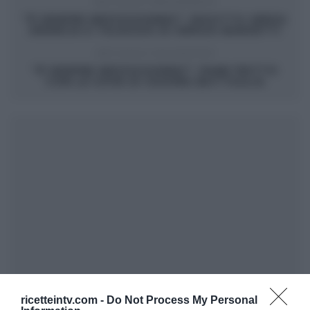
ARTICOLO PRECEDENTE
“É SEMPRE MEZZOGIORNO”: RISOTTO VERZA
ARANCIA E TALEGGIO DI SERGIO BARZETTI
ARTICOLO SUCCESSIVO
“É SEMPRE MEZZOGIORNO”: PANE FRITTO
CON LE UOVA DI GIUSINA BATTAGLIA
ricetteintv.com -
Do Not Process My Personal