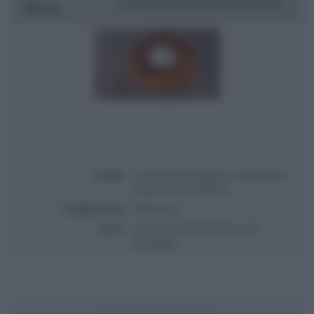
1 star
2 stars
3 stars
4 stars
5 stars
Ricetta
Titolo
É sempre mezzogiorno | Ricetta pan
di lana di Fulvio Marino
Pubblicata il
2025-01-28
Voto
Based on
3
Review(s)