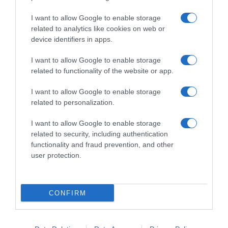
Dalla tv, alla brace. RicetteInTv.com nasce dall'idea di
raccogliere le follie culinarie di chef navigati e cuochi
I want to allow Google to enable storage
improvvisati, che preferiscono gli studi televisivi alle cucine di
related to analytics like cookies on web or
un ristorante...
continua...
device identifiers in apps.
I want to allow Google to enable storage
related to functionality of the website or app.
I want to allow Google to enable storage
related to personalization.
I want to allow Google to enable storage
Home
Chi Siamo | Contatti
Cookie
related to security, including authentication
Privacy
functionality and fraud prevention, and other
Ricette in Tv - P.IVA 02821290349
user protection.
CONFIRM