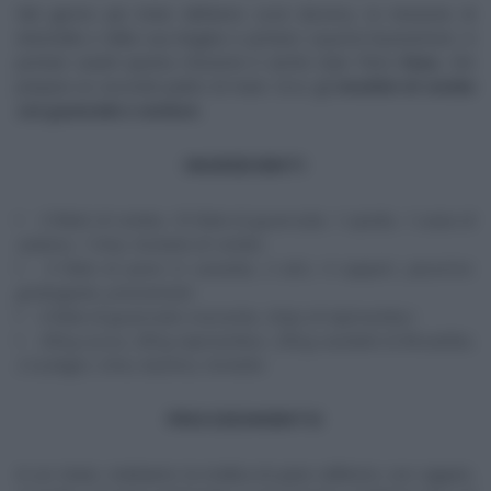
Nel giorno più triste dell’anno (così dicono), la missione di
Antonella e della sua brigata e portarci
taaanto
buonumore. A
portare avanti questa missione è anche Gian Piero
Fava
, che
prepara un secondo piatto di mare. Ecco gli
involtini di rombo
con guanciale e verdure.
INGREDIENTI
5 filetti di rombo, 10 fette di guanciale, 1 cipolla, 1 costa di
sedano, 1 lime, fumetto di rombo
4 fette di pane in cassetta, 2 alici, 4 capperi, pecorino
grattugiato, prezzemolo
4 fette di guanciale croccante, chips di topinambur
250 g zucca, 250 g topinambur, 250 g cavoletti di Bruxelles,
2 scalogni, timo, basilico, fumetto
PROCEDIMENTO
In un mixer, mettiamo la mollica di pane raffermo con capperi,