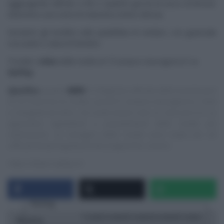
aggiungendo dell’olio a filo e qualche goccia di succo di limone:
otterremo una sorta di maionese (meno densa).
Serviamo gli involtini sulla spadellata di verdure, con guanciale
croccante e salsa di fumetto.
Trovate i
video
delle ricette di “
É sempre mezzogiorno
” su
RaiPlay
.
Specifica
:
questo
NON
è il blog/sito ufficiale delle trasmissioni
di cui trascrivo le ricette, quindi E’ sempre mezzogiorno, Cotto
e mangiato ed altre, ma vuole essere solo un ‘taccuino‘ su cui
appuntare ingredienti e procedimenti delle ricette più
interessanti. Le immagini delle ricette sono tratte dai siti
ufficiali/streaming/Social dei programmi, ovvero:
https://www.raiplay.it/
Rating
1 star
2 stars
3 stars
4 stars
5 stars
Ricetta