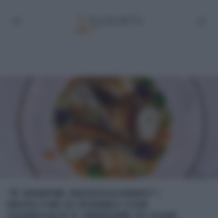
“É SEMPRE MEZZOGIORNO”:
INVOLTINI DI ROMBO CON
GUANCIALE E VERDURE DI GIAN