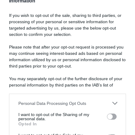
Information
If you wish to opt-out of the sale, sharing to third parties, or
processing of your personal or sensitive information for
targeted advertising by us, please use the below opt-out
section to confirm your selection.
Please note that after your opt-out request is processed you
may continue seeing interest-based ads based on personal
information utilized by us or personal information disclosed to
third parties prior to your opt-out.
You may separately opt-out of the further disclosure of your
personal information by third parties on the IAB’s list of
downstream participants.
ARTICOLI RECENTI
Personal Data Processing Opt Outs
This information may also be disclosed by us to third parties
on the IAB’s List of Downstream Participants that may further
I want to opt-out of the Sharing of my
disclose it to other third parties.
personal data.
“A tavola con Csaba”: chelsea buns
Opted In
Please note that this website/app uses one or more Google
“Giusina in cucina e nonna Lina”: treccine allo zucchero di
services and may gather and store information including but