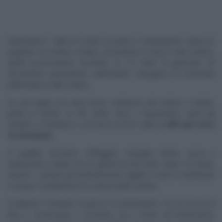
Disponiamo i filetti di rombo sul piano e distribuiamo sopra un
pugnetto di mollica condita. Arrotoliamo il pesce sulla mollica,
quindi posizioniamo l’involtino su 2-3 fette di guanciale ed
arrotoliamo quest’ultimo sull’involtino. Intingiamo le estremità
dell’involtino nella mollica.
Su una teglia con carta forno, mettiamo del sedano a dadini,
petali di cipolla, un filo d’olio, timo e disponiamo sopra gli
involtini. Li mettiamo a cuocere in forno caldo
a 180° per circa
15-20 minuti.
In padella, facciamo soffriggere scalogno tritato, zucca e
topinambur a dadini con un generoso filo d’olio. Dopo 10 minuti,
uniamo i cavolini precedentemente tagliati a metà e sbollentati
in acqua. Completiamo la cottura delle verdure.
Scaldiamo il fumetto di pesce, lo profumiamo con la scorza di
lime e cominciamo a montare con il mixer ad immersione,