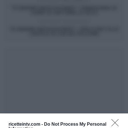
ARTICOLO PRECEDENTE
“É SEMPRE MEZZOGIORNO”: PARMIGIANA DI
CARDI DI ANTONELLA RICCI
ARTICOLO SUCCESSIVO
“É SEMPRE MEZZOGIORNO”: CROCCHETTE DI
CAVOLO DI CHLOE FACCHINI
ricetteintv.com -
Do Not Process My Personal