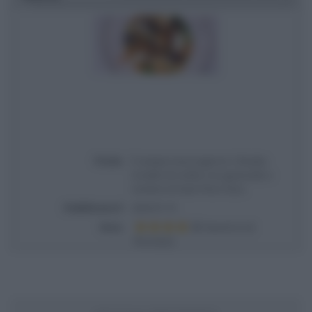
Titolo
É sempre mezzogiorno | Ricetta
involtini di rombo con guanciale e
verdure di Gian Piero Fava
Pubblicata il
2024-01-15
Voto
Based on
2
Review(s)