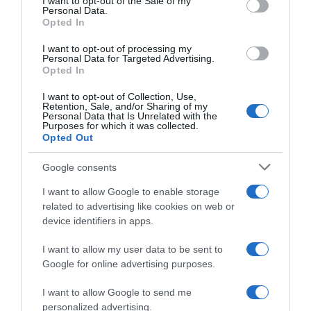
I want to opt-out of the Sale of my
Giusina Battaglia
Personal Data.
not limited to your visit or usage behaviour. You may click to
Opted In
grant or deny consent to Google and its third-party tags to
“Giusina in cucina”: biscotti da inzuppo di Giusina Battaglia
use your data for below specified purposes in below Google
“In cucina con Imma e Matteo”: tortino al cioccolato
I want to opt-out of processing my
consent section.
Personal Data for Targeted Advertising.
“Camper”: semifreddo di yogurt e crumble
Opted In
I want to opt-out of Collection, Use,
Retention, Sale, and/or Sharing of my
Personal Data that Is Unrelated with the
Purposes for which it was collected.
Opted Out
Google consents
I want to allow Google to enable storage
related to advertising like cookies on web or
device identifiers in apps.
I want to allow my user data to be sent to
Google for online advertising purposes.
CHI SIAMO
I want to allow Google to send me
personalized advertising.