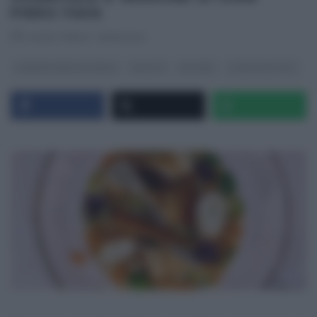
PIERO FAVA
RICETTEINTV
·
15/01/2024
É SEMPRE MEZZOGIORNO
RICETTE
SECONDI
ULTIMI ARTICOLI