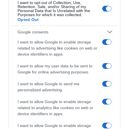
I want to opt-out of Collection, Use,
Retention, Sale, and/or Sharing of my
Personal Data that Is Unrelated with the
Purposes for which it was collected.
Opted Out
Google consents
I want to allow Google to enable storage
related to advertising like cookies on web or
device identifiers in apps.
I want to allow my user data to be sent to
Google for online advertising purposes.
CHI SIAMO
I want to allow Google to send me
personalized advertising.
Dalla tv, alla brace. RicetteInTv.com nasce dall'idea di
raccogliere le follie culinarie di chef navigati e cuochi
I want to allow Google to enable storage
improvvisati, che preferiscono gli studi televisivi alle cucine di
related to analytics like cookies on web or
un ristorante...
continua...
device identifiers in apps.
I want to allow Google to enable storage