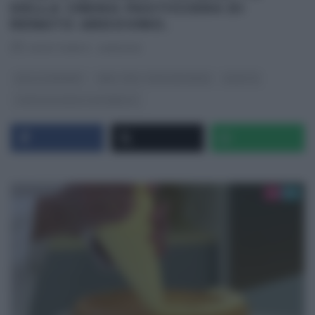
DELLA CREMA PASTICCERA DI
RENATO ARDOVINO.
RICETTEINTV
·
26/11/2012
DOLCI E DESSERT
REAL TIME - FOOD NETWORK
RICETTE
TORTE IN CORSO CON RENATO