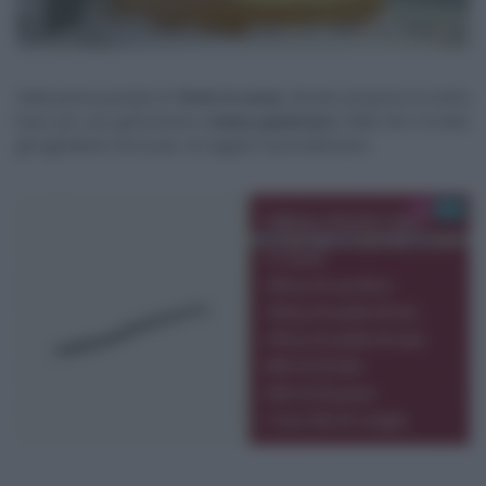
Nella prima puntata di
Torte in corso
, Renato propone la ricetta
base per una golosissima
crema pasticcera
. Nella foto trovate
gli ingredienti necessari, di seguito il procedimento.