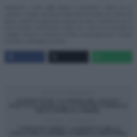
Separiamo i tuorli dagli albumi e montiamo i primi con lo
zucchero. Intanto, facciamo bollire 800 ml di latte con 200 ml di
panna. Quindi, incorporiamo l’amido di mais e l’amido di riso ai
tuorli montati. Profumiamo il latte con i semi di un baccello di
vaniglia. Uniamo il composto al latte e mescoliamo per 2 minuti.
Facciamo raffreddare la crema.
ARTICOLO PRECEDENTE
LE RICETTE DE “LA PROVA DEL CUOCO”:
FILETTO DI MAIALE ALLA FONTINA E BAROLO
DELLE SORELLE LANDRA.
ARTICOLO SUCCESSIVO
“TORTE IN CORSO”: LA RICETTA DELLA
TORTA DELLA NONNA DI RENATO ARDOVINO.