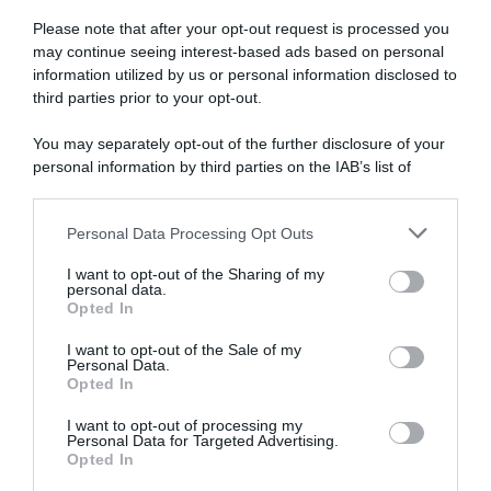
Please note that after your opt-out request is processed you
may continue seeing interest-based ads based on personal
information utilized by us or personal information disclosed to
third parties prior to your opt-out.
You may separately opt-out of the further disclosure of your
personal information by third parties on the IAB’s list of
downstream participants.
ARTICOLI RECENTI
Personal Data Processing Opt Outs
This information may also be disclosed by us to third parties
on the IAB’s List of Downstream Participants that may further
I want to opt-out of the Sharing of my
disclose it to other third parties.
personal data.
“A tavola con Csaba”: chelsea buns
Opted In
Please note that this website/app uses one or more Google
“Giusina in cucina e nonna Lina”: treccine allo zucchero di
services and may gather and store information including but
I want to opt-out of the Sale of my
Giusina Battaglia
Personal Data.
not limited to your visit or usage behaviour. You may click to
Opted In
grant or deny consent to Google and its third-party tags to
“Giusina in cucina”: biscotti da inzuppo di Giusina Battaglia
use your data for below specified purposes in below Google
“In cucina con Imma e Matteo”: tortino al cioccolato
I want to opt-out of processing my
consent section.
Personal Data for Targeted Advertising.
“Camper”: semifreddo di yogurt e crumble
Opted In