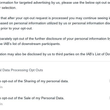
formation for targeted advertising by us, please use the below opt-out s
 selection.
 that after your opt-out request is processed you may continue seeing i
ased on personal information utilized by us or personal information dis
 prior to your opt-out.
rately opt-out of the further disclosure of your personal information by
he IAB’s list of downstream participants.
tion may also be disclosed by us to third parties on the IAB’s List of 
 that may further disclose it to other third parties.
 that this website/app uses one or more Google services and may gath
l Data Processing Opt Outs
including but not limited to your visit or usage behaviour. You may click 
 to Google and its third-party tags to use your data for below specifi
o opt-out of the Sharing of my personal data.
ogle consent section.
lo spazio dedicato alla cucina, all’interno del
In
livo su Rai2,
Detto Fatto
, hanno preparato
o opt-out of the Sale of my Personal Data.
ito ingredienti e procedimento.
In