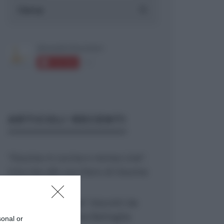
ARTICOLI RECENTI
“Giusina in cucina e nonna Lina”:
treccine allo zucchero di Giusina
Battaglia
“Giusina in cucina”: biscotti da
inzuppo di Giusina Battaglia
sonal or