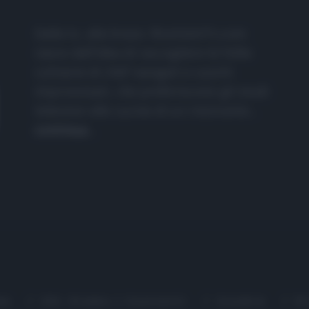
Dalla tv, alla brace. RicetteInTv.com
nasce dall'idea di raccogliere le follie
culinarie di chef navigati e cuochi
improvvisati, che preferiscono gli studi
televisivi alle cucine di un ristorante...
continua...
me
Chi Siamo | Contatti
Cookie
P