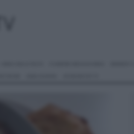
I MENU DELLE FESTE
É SEMPRE MEZZOGIORNO
BENEDETT
 NETWORK
ANNA MORONI
#VIDEORICETTE