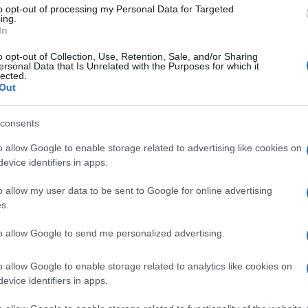
na 00, 1 uovo, 80 g di burro fuso, 20 g di burro,
to opt-out of processing my Personal Data for Targeted
ing.
patate bollite, erba cipollina, latte q.b.
In
o opt-out of Collection, Use, Retention, Sale, and/or Sharing
ersonal Data that Is Unrelated with the Purposes for which it
lected.
Out
consents
o allow Google to enable storage related to advertising like cookies on
evice identifiers in apps.
o allow my user data to be sent to Google for online advertising
s.
to allow Google to send me personalized advertising.
o fuso e un goccio di latte. Formiamo una palla
o allow Google to enable storage related to analytics like cookies on
lla pellicola per 30 minuti. Adesso dobbiamo
evice identifiers in apps.
polla tritata con il burro restante; aggiungiamo