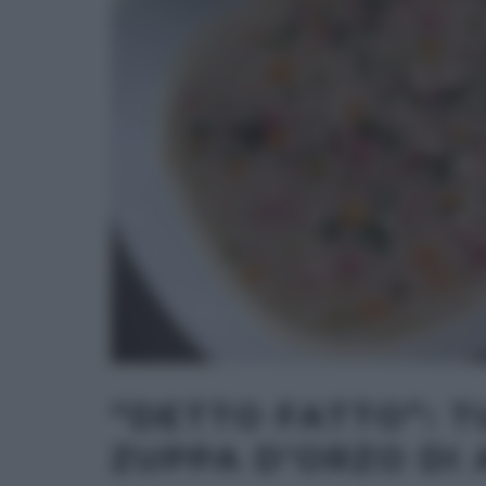
“DETTO FATTO”: T
ZUPPA D’ORZO DI 