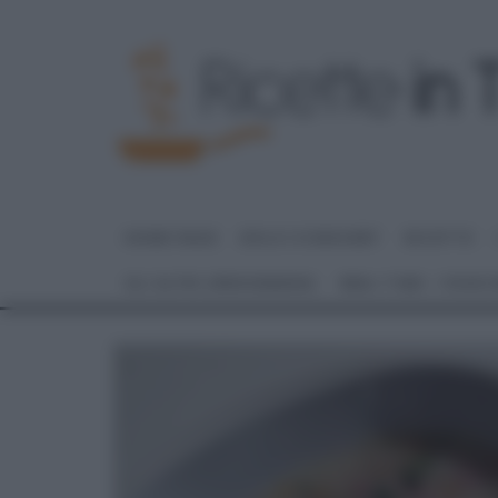
HOME PAGE
DOLCI E DESSERT
RICETTE
GLI ALTRI (PROGRAMMI)
REAL TIME – FOOD