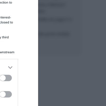
ection to
“In cucina con Imma e Matteo”:
tortino al cioccolato
nterest-
“Camper”: semifreddo di yogurt e
closed to
crumble
“Camper”: fritole de pomi (mele)
 third
Downstream
er and store
to grant or
ed purposes