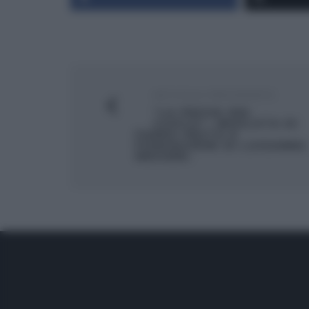
ARTICOLO PRECEDENTE
“LA PROVA DEL
CUOCO”: INSALATA DI
FARRO PESTO E
POMODORINI DI LUISANNA
MESSERI.