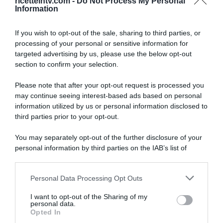
ricetteintv.com -
Do Not Process My Personal
Information
If you wish to opt-out of the sale, sharing to third parties, or
processing of your personal or sensitive information for
targeted advertising by us, please use the below opt-out
section to confirm your selection.
Please note that after your opt-out request is processed you
may continue seeing interest-based ads based on personal
information utilized by us or personal information disclosed to
third parties prior to your opt-out.
You may separately opt-out of the further disclosure of your
personal information by third parties on the IAB’s list of
downstream participants.
ARTICOLI RECENTI
Personal Data Processing Opt Outs
This information may also be disclosed by us to third parties
on the IAB’s List of Downstream Participants that may further
I want to opt-out of the Sharing of my
disclose it to other third parties.
personal data.
“A tavola con Csaba”: chelsea buns
Opted In
Please note that this website/app uses one or more Google