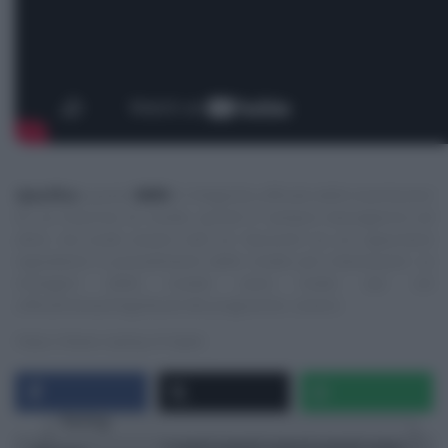
Specifica
:
questo
NON
è il blog/sito ufficiale delle trasmissioni
di cui trascrivo le ricette, quindi E’ sempre mezzogiorno ed
altre, ma vuole essere solo un ‘taccuino‘ su cui appuntare
ingredienti e procedimenti delle ricette più interessanti. Le
immagini delle ricette sono tratte dai siti
ufficiali/streaming/Social dei programmi, ovvero:
https://www.raiplay.it
</span
Rating
1 star
2 stars
3 stars
4 stars
5 stars