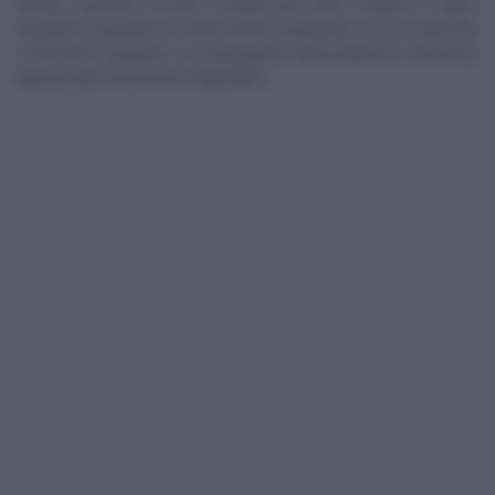
fecola, zucchero a velo e lievito per dolci. Uniamo il burro
morbido a pezzetti e le uova intere e lavoriamo con le mani fino
a formare il panetto. Lo avvolgiamo nella pellicola e lasciamo
riposare per mezz’ora in frigorifero.