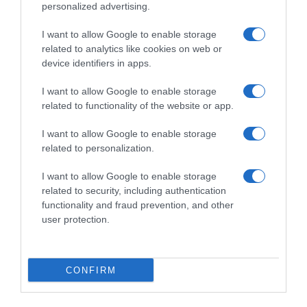
personalized advertising.
Dalla tv, alla brace. RicetteInTv.com nasce dall'idea di
raccogliere le follie culinarie di chef navigati e cuochi
I want to allow Google to enable storage
improvvisati, che preferiscono gli studi televisivi alle cucine di
related to analytics like cookies on web or
un ristorante...
continua...
device identifiers in apps.
I want to allow Google to enable storage
related to functionality of the website or app.
I want to allow Google to enable storage
related to personalization.
I want to allow Google to enable storage
Home
Chi Siamo | Contatti
Cookie
related to security, including authentication
Privacy
functionality and fraud prevention, and other
Ricette in Tv - P.IVA 02821290349
user protection.
CONFIRM