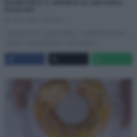
MANDORLE E ARANCE DI ANTONIO
PAOLINO
RICETTEINTV
·
18/10/2024
ANTONIO PAOLINO
DOLCI E DESSERT
É SEMPRE MEZZOGIORNO
RICETTE
SLIDER HOMEPAGE
ULTIMI ARTICOLI