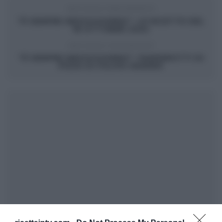
ARTICOLO PRECEDENTE
“É SEMPRE MEZZOGIORNO”: LE RICETTE DEL
18 OTTOBRE 2024
ARTICOLO SUCCESSIVO
“É SEMPRE MEZZOGIORNO”: PANZEROTTI DI
PIZZA DI FULVIO MARINO