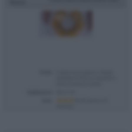
Ricetta
Titolo
É sempre mezzogiorno | Ricetta
ciambella di frolla con mandorle e
arance di Antonio Paolino
Pubblicata il
2024-10-18
Voto
Based on
3
Review(s)