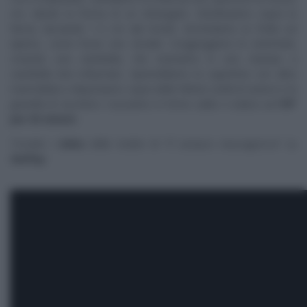
cm, dando la forma di un rettangolo. Distribuiamo sopra la
farcia, lasciando 1-2 cm dal bordo. Arrotoliamo la frolla sul
ripieno, come fosse uno strudel. Congiungiamo le estremità,
creando una ciambella, che inseriamo in uno stampo a
ciambella ben imburrato. Spennelliamo la superficie con altra
marmellata e disponiamo sopra delle fettine sottili di arance e la
granella di zucchero. Cuociamo in forno caldo e statico
a 170°
per 35 minuti.
Trovate i
video
delle ricette di “
É sempre mezzogiorno
” su
RaiPlay
.