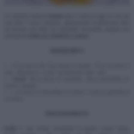
Un canterino Antonio
Paolino
apre il menu di oggi con uno dei
suoi dolci. Il cuoco campano, appassionato di pasticceria, oltre
ad intonare una delle sue imperdibili canzonette, prepara una
ciambella di
frolla con mandorle e arance.
INGREDIENTI
310 g farina 00, 20 g fecola di patate, 110 g zucchero a
velo, 165 g burro, 2 uova, 5 g lievito per dolci, sale
Farcia
: 160 g farina di mandorle, 160 g marmellata di
arance, vaniglia
1 cucchiaio di marmellata di arance, 1 arancia, granella di
zucchero
PROCEDIMENTO
Frolla
: in una ciotola, misceliamo le polveri, ovvero farina,