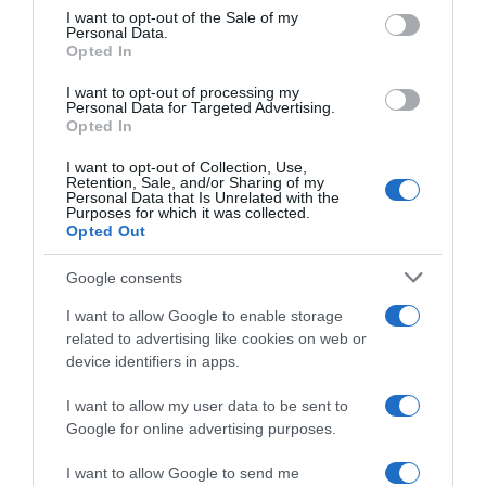
“Giusina in cucina e nonna Lina”: treccine allo zucchero di
services and may gather and store information including but
I want to opt-out of the Sale of my
Giusina Battaglia
Personal Data.
not limited to your visit or usage behaviour. You may click to
Opted In
grant or deny consent to Google and its third-party tags to
“Giusina in cucina”: biscotti da inzuppo di Giusina Battaglia
use your data for below specified purposes in below Google
“In cucina con Imma e Matteo”: tortino al cioccolato
I want to opt-out of processing my
consent section.
Personal Data for Targeted Advertising.
“Camper”: semifreddo di yogurt e crumble
Opted In
I want to opt-out of Collection, Use,
Retention, Sale, and/or Sharing of my
Personal Data that Is Unrelated with the
Purposes for which it was collected.
Opted Out
Google consents
I want to allow Google to enable storage
related to advertising like cookies on web or
device identifiers in apps.
I want to allow my user data to be sent to
Google for online advertising purposes.
CHI SIAMO
I want to allow Google to send me