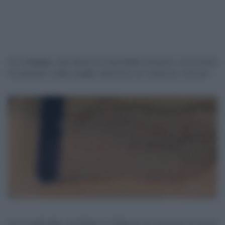
Per la
farcia
, mescoliamo la marmellata di arance con la farina
di mandorle e della vaniglia: otterremo un composto cremoso.
Con il mattarello, stendiamo la frolla ad uno spessore di mezzo