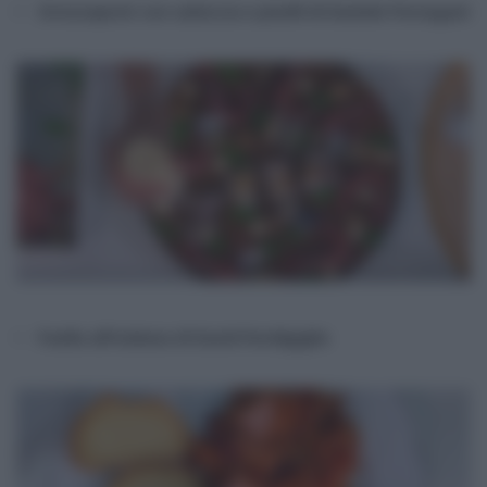
Strozzapreti con salsiccia e piselli di Daniele Persegani
Paella all’italiana di David Fiordigiglio