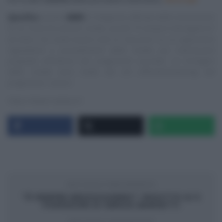
Specifica
:
questo
NON
è il blog/sito ufficiale delle trasmissioni
di cui trascrivo alcune ricette, quindi “E’ sempre mezzogiorno”
ed altre, ma vuole essere solo un ‘taccuino‘ su cui appuntare
ingredienti e procedimenti delle ricette più interessanti
proposte all’interno dei programmi succitati. Le immagini
delle ricette sono tratte dai siti ufficiali/streaming dei
programmi, ovvero:
https://www.raiplay.it/
ARTICOLO PRECEDENTE
“É SEMPRE MEZZOGIORNO”: RISOTTO AI 5
POMODORI DI SERGIO BARZETTI
ARTICOLO SUCCESSIVO