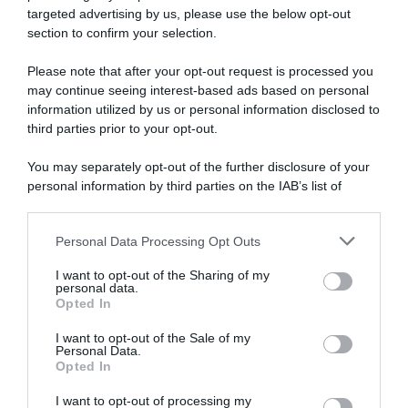
targeted advertising by us, please use the below opt-out
section to confirm your selection.
Please note that after your opt-out request is processed you
may continue seeing interest-based ads based on personal
information utilized by us or personal information disclosed to
third parties prior to your opt-out.
You may separately opt-out of the further disclosure of your
personal information by third parties on the IAB’s list of
downstream participants.
ARTICOLI RECENTI
Personal Data Processing Opt Outs
This information may also be disclosed by us to third parties
on the IAB’s List of Downstream Participants that may further
I want to opt-out of the Sharing of my
disclose it to other third parties.
personal data.
“A tavola con Csaba”: chelsea buns
Opted In
Please note that this website/app uses one or more Google
“Giusina in cucina e nonna Lina”: treccine allo zucchero di
services and may gather and store information including but
I want to opt-out of the Sale of my
Giusina Battaglia
Personal Data.
not limited to your visit or usage behaviour. You may click to
Opted In
grant or deny consent to Google and its third-party tags to
“Giusina in cucina”: biscotti da inzuppo di Giusina Battaglia
use your data for below specified purposes in below Google
“In cucina con Imma e Matteo”: tortino al cioccolato
I want to opt-out of processing my