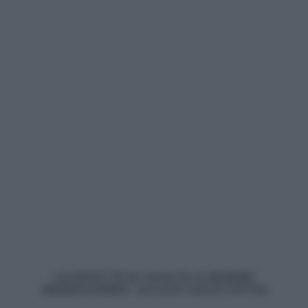
LE RICETTE DI OGGI DI
É SEMPRE
MEZZOGIORNO (CLICCA SULLE FOTO!)