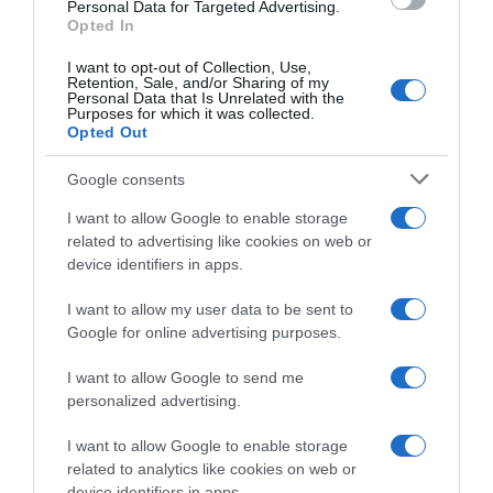
consent section.
Personal Data for Targeted Advertising.
“Camper”: semifreddo di yogurt e crumble
Opted In
I want to opt-out of Collection, Use,
Retention, Sale, and/or Sharing of my
Personal Data that Is Unrelated with the
Purposes for which it was collected.
Opted Out
Google consents
I want to allow Google to enable storage
related to advertising like cookies on web or
device identifiers in apps.
I want to allow my user data to be sent to
Google for online advertising purposes.
CHI SIAMO
I want to allow Google to send me
personalized advertising.
Dalla tv, alla brace. RicetteInTv.com nasce dall'idea di
raccogliere le follie culinarie di chef navigati e cuochi
I want to allow Google to enable storage
improvvisati, che preferiscono gli studi televisivi alle cucine di
related to analytics like cookies on web or
un ristorante...
continua...
device identifiers in apps.