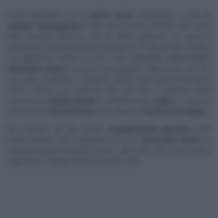
Anche quest’anno, per il
quinto anno
consecutivo, su Rai1
E’
sempre mezzogiorno
! Forte del successo ottenuto nel corso
della passata edizione, che ha fatto registrare un ulteriore
incremento nella percentuale d’ascolto (17,14% di share media),
il programma culinario (e non solo) capitanato dall’inimitabile
Antonella Clerici,
torna nel mezzogiorno della prima rete Rai,
con tante conferme e qualche novità: nuovi giochi telefonici,
nuove rubriche, la conferma del cast fisso, composto dalla
nutrizionista
Evelina Flachi,
il simpaticissimo
Alfio,
il ‘
maestro
panificatore
‘
Fulvio Marino
ed il vulcanico
Daniele Persegani
.
Ma veniamo ad una nuova
scoppiettante puntata
della
quinta edizione del programma di e con
Antonella Clerici
,
in
onda dal lunedì al venerdì, su
Rai1
, alle 12:00, che come sempre
seguiremo in diretta anche sul nostro sito.