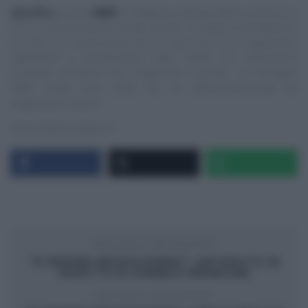
Specifica
:
questo
NON
è il blog/sito ufficiale delle trasmissioni
di cui trascrivo alcune ricette, quindi “E’ sempre mezzogiorno”
ed altre, ma vuole essere solo un ‘taccuino‘ su cui appuntare
ingredienti e procedimenti delle ricette più interessanti
proposte all’interno dei programmi succitati. Le immagini
delle ricette sono tratte dai siti ufficiali/streaming dei
programmi, ovvero:
https://www.raiplay.it/
ARTICOLO PRECEDENTE
“É SEMPRE MEZZOGIORNO”: ANTIPASTO IN
VASETTO DI DANIELE PERSEGANI
ARTICOLO SUCCESSIVO