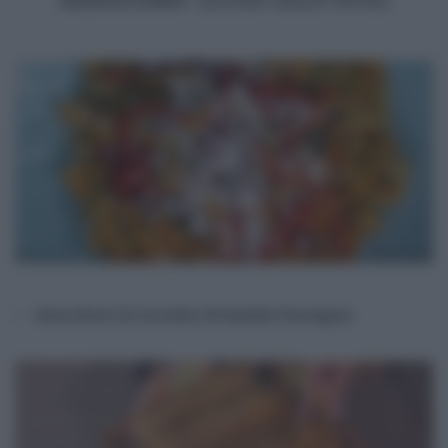
MEZZOGIORNO (CLICCA SULLE FOTO!)
Gnocchetti di zucchine di Daniele Persegani