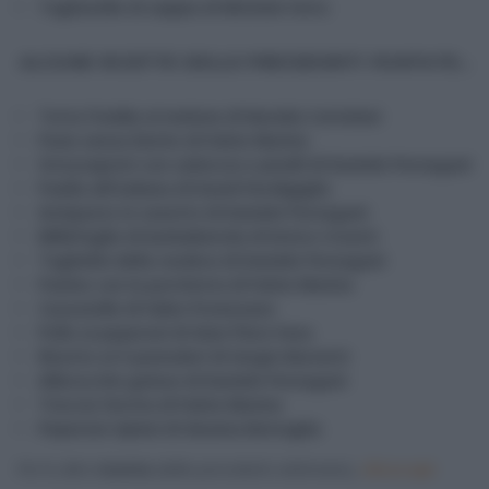
Tagliatelle di seppia di Michele Farru
ALCUNE RICETTE DELLE PRECEDENTI PUNTATE…
Torta fredda al melone di Natalia Cattelani
Pane senza lievito di Fulvio Marino
Strozzapreti con salsiccia e piselli di Daniele Persegani
Paella all’italiana di David Fiordigiglio
Antipasto in vasetto di Daniele Persegani
Millefoglie di barbabietola di Enrico Croatti
Tagliolini della resdora di Daniele Persegani
Panino con la porchetta di Fulvio Marino
Cassatelle di Fabio Potenzano
Pollo ai peperoni di Gian Piero Fava
Risotto ai 5 pomodori di Sergio Barzetti
Albicocche golose di Daniele Persegani
Treccia farcita di Fulvio Marino
Peperoni ripieni di Giusina Battaglia
Per le altre
ricette
(delle precedenti settimane),
clicca qui