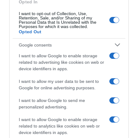
“Camper”: semifreddo di yogurt e crumble
Opted In
I want to opt-out of Collection, Use,
Retention, Sale, and/or Sharing of my
Personal Data that Is Unrelated with the
Purposes for which it was collected.
Opted Out
Google consents
I want to allow Google to enable storage
related to advertising like cookies on web or
device identifiers in apps.
I want to allow my user data to be sent to
Google for online advertising purposes.
CHI SIAMO
I want to allow Google to send me
personalized advertising.
Dalla tv, alla brace. RicetteInTv.com nasce dall'idea di
raccogliere le follie culinarie di chef navigati e cuochi
I want to allow Google to enable storage
improvvisati, che preferiscono gli studi televisivi alle cucine di
related to analytics like cookies on web or
un ristorante...
continua...
device identifiers in apps.