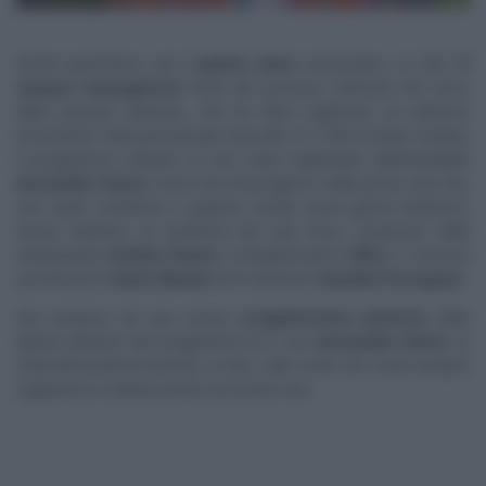
Anche quest’anno, per il
quinto anno
consecutivo, su Rai1
E’
sempre mezzogiorno
! Forte del successo ottenuto nel corso
della passata edizione, che ha fatto registrare un ulteriore
incremento nella percentuale d’ascolto (17,14% di share media),
il programma culinario (e non solo) capitanato dall’inimitabile
Antonella Clerici,
torna nel mezzogiorno della prima rete Rai,
con tante conferme e qualche novità: nuovi giochi telefonici,
nuove rubriche, la conferma del cast fisso, composto dalla
nutrizionista
Evelina Flachi,
il simpaticissimo
Alfio,
il ‘
maestro
panificatore
‘
Fulvio Marino
ed il vulcanico
Daniele Persegani
.
Ma veniamo ad una nuova
scoppiettante puntata
della
quinta edizione del programma di e con
Antonella Clerici
,
in
onda dal lunedì al venerdì, su
Rai1
, alle 12:00, che come sempre
seguiremo in diretta anche sul nostro sito.