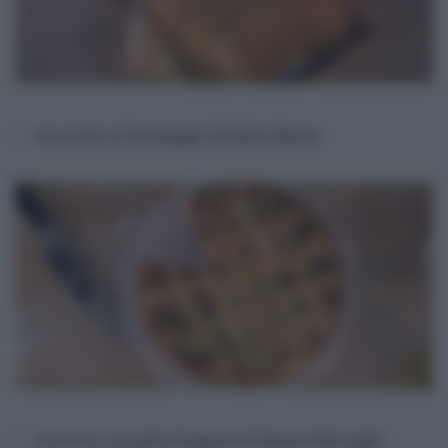
Focaccine al formaggio di Fulvio Marino
Crostata con gelo d’anguria di Giusina Battaglia