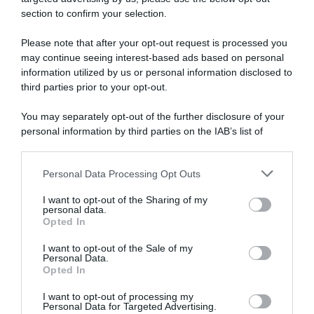
section to confirm your selection.
Please note that after your opt-out request is processed you
may continue seeing interest-based ads based on personal
information utilized by us or personal information disclosed to
third parties prior to your opt-out.
You may separately opt-out of the further disclosure of your
personal information by third parties on the IAB’s list of
downstream participants.
ARTICOLI RECENTI
Personal Data Processing Opt Outs
This information may also be disclosed by us to third parties
on the IAB’s List of Downstream Participants that may further
I want to opt-out of the Sharing of my
disclose it to other third parties.
personal data.
“A tavola con Csaba”: chelsea buns
Opted In
Please note that this website/app uses one or more Google
“Giusina in cucina e nonna Lina”: treccine allo zucchero di
services and may gather and store information including but
I want to opt-out of the Sale of my
Giusina Battaglia
Personal Data.
not limited to your visit or usage behaviour. You may click to
Opted In
grant or deny consent to Google and its third-party tags to
“Giusina in cucina”: biscotti da inzuppo di Giusina Battaglia
use your data for below specified purposes in below Google
“In cucina con Imma e Matteo”: tortino al cioccolato
I want to opt-out of processing my
consent section.
Personal Data for Targeted Advertising.