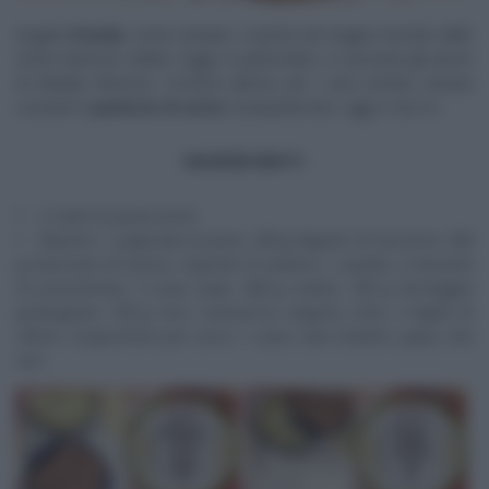
Angela
Frenda
, come sempre, ci porta nel magico mondo delle
storie d’amore celebri. Oggi, in particolare, ci racconta gli amori
di Marilyn Monroe. L’iconica attrice, per i suoi uomini, amava
cucinare il
pasticcio di carne.
A prepararcelo, oggi, è zia Cri.
INGREDIENTI
2 rotoli di pasta brisè
Ripieno: 1 pagnotta di pane, 500 g fegatini di tacchino, 500
g macinato di manzo, 4 gambi di sedano, 1 cipolla, 2 mazzetti
di prezzemolo, 2 uova sode, 280 g uvetta, 180 g formaggio
grattugiato, 100 g noci, rosmarino, origano, timo, 3 foglie di
alloro, insaporitore per carni, 1 uovo, sale maldon, pepe, olio
evo