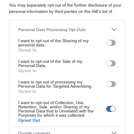
You may separately opt-out of the further disclosure of your
personal information by third parties on the IAB’s list of
downstream participants.
ARTICOLI RECENTI
Personal Data Processing Opt Outs
This information may also be disclosed by us to third parties
on the IAB’s List of Downstream Participants that may further
I want to opt-out of the Sharing of my
disclose it to other third parties.
personal data.
“A tavola con Csaba”: chelsea buns
Opted In
Please note that this website/app uses one or more Google
“Giusina in cucina e nonna Lina”: treccine allo zucchero di
services and may gather and store information including but
I want to opt-out of the Sale of my
Giusina Battaglia
Personal Data.
not limited to your visit or usage behaviour. You may click to
Opted In
grant or deny consent to Google and its third-party tags to
“Giusina in cucina”: biscotti da inzuppo di Giusina Battaglia
use your data for below specified purposes in below Google
“In cucina con Imma e Matteo”: tortino al cioccolato
I want to opt-out of processing my
consent section.
Personal Data for Targeted Advertising.
“Camper”: semifreddo di yogurt e crumble
Opted In
I want to opt-out of Collection, Use,
Retention, Sale, and/or Sharing of my
Personal Data that Is Unrelated with the
Purposes for which it was collected.
Opted Out
Google consents