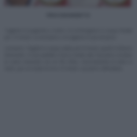
PROCEDIMENTO
Tagliamo la pagnotta a metà e la immergiamo in acqua fredda
per 15 minuti. La strizziamo e la tagliamo in piccoli pezzi.
Lessiamo i fegatini in acqua salata per 8 minuti, quindi li tritiamo
finemente. In una padella a fuoco medio-alto facciamo rosolare
la carne macinata con un filo d’olio, mescolandola di tanto in
tanto, per un totale di circa 10 minuti. Lasciamo raffreddare.