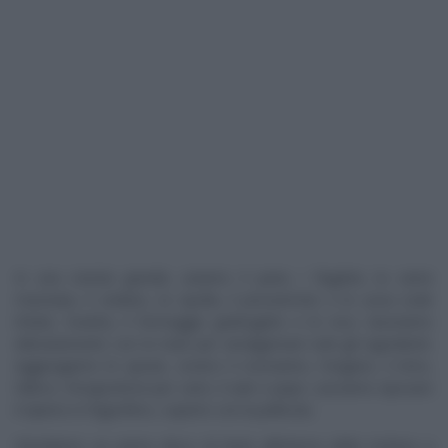
In una ciotola grande, uniamo il pane, i fegatini, la carne
macinata, il sedano, la cipolla, il prezzemolo e le uova sode
tritate, l’uvetta, il formaggio grattugiato e le noci, lavoriamo
delicatamente con le mani per amalgamare tutti gli ingredienti.
Aggiungiamo le spezie, ovvero il rosmarino, l’origano, il timo,
l’alloro, l’insaporitore per carni, il sale e pepe. Lasciamo riposare
il ripieno in frigorifero, coperto con la pellicola.
Stendiamo un primo disco di brisè all’interno della tortiera a