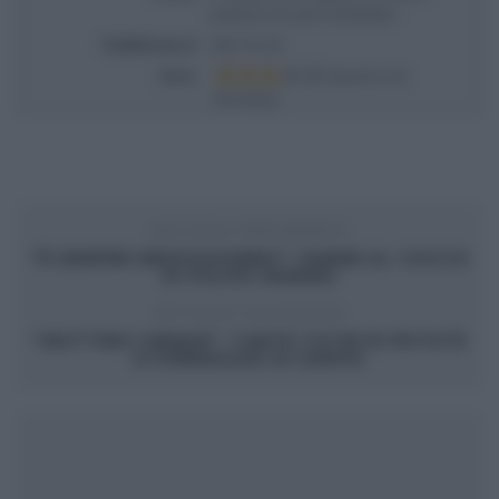
pasticcio di carne di Marilyn
Pubblicata il
2021-01-26
Voto
Based on
3
Review(s)
ARTICOLO PRECEDENTE
“É SEMPRE MEZZOGIORNO”: PANINI AL COCCO
DI FULVIO MARINO
ARTICOLO SUCCESSIVO
“MATTINO CINQUE”: TARTE TATIN DI PATATE
E FORMAGGIO DI SAMYA