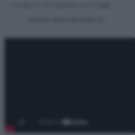
Clicca
qui
per le altre
ricette
della puntata di
oggi
ANCORA UN’ALTRA RICETTA…