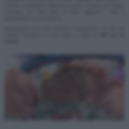
cerniera. Distribuiamo all’interno il ripieno di carne ben freddo.
Copriamo con l’altro disco di brisè, sigilliamo i bordi e
bucherelliamo con la forchetta.
Spennelliamo con l’uovo sbattuto e spolveriamo con del sale
maldon. Cuociamo in forno caldo e statico
a 200° per 45
minuti.