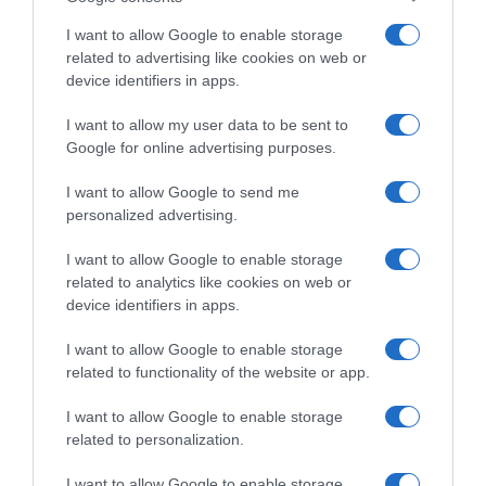
I want to allow Google to enable storage
related to advertising like cookies on web or
device identifiers in apps.
I want to allow my user data to be sent to
Google for online advertising purposes.
CHI SIAMO
I want to allow Google to send me
personalized advertising.
Dalla tv, alla brace. RicetteInTv.com nasce dall'idea di
raccogliere le follie culinarie di chef navigati e cuochi
I want to allow Google to enable storage
improvvisati, che preferiscono gli studi televisivi alle cucine di
related to analytics like cookies on web or
un ristorante...
continua...
device identifiers in apps.
I want to allow Google to enable storage
related to functionality of the website or app.
I want to allow Google to enable storage
related to personalization.
I want to allow Google to enable storage