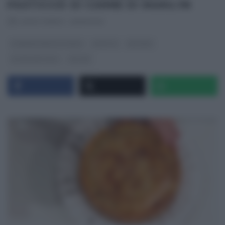
PASTICCIO DI CARNE DI MARILYN
RICETTEINTV
·
26/01/2021
É SEMPRE MEZZOGIORNO
RICETTE
SECONDI
ULTIMI ARTICOLI
ZIA CRI