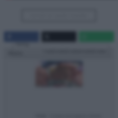
Iscriviti al canale Youtube
Rating
1 star
2 stars
3 stars
4 stars
5 stars
Ricetta
Titolo
É sempre mezzogiorno | Ricetta