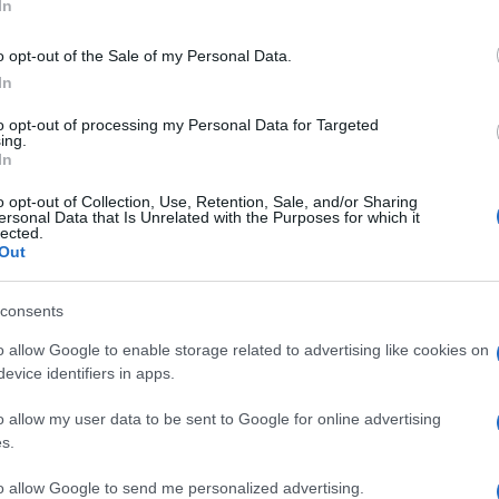
io e mettiamo a rosolare le falde di peperone,
In
 è pronto quando si crea una crosticina dorata
o opt-out of the Sale of my Personal Data.
In
to opt-out of processing my Personal Data for Targeted
ing.
In
o opt-out of Collection, Use, Retention, Sale, and/or Sharing
ersonal Data that Is Unrelated with the Purposes for which it
lected.
Out
consents
o allow Google to enable storage related to advertising like cookies on
evice identifiers in apps.
o allow my user data to be sent to Google for online advertising
n generoso filo d’olio con i capperi (tritati o
s.
ciato e le acciughe e lasciamo rosolare qualche
to allow Google to send me personalized advertising.