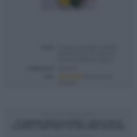
Titolo
É sempre mezzogiorno | Ricetta
tacchino al curry con verdurine
primaverili di Roberto Valbuzzi
Pubblicata il
2024-03-15
Voto
Based on
4
Review(s)
ARTICOLO PRECEDENTE
“É SEMPRE MEZZOGIORNO”: INVOLTINI DI
SCAROLA GRATINATI DI ANTONIO PAOLINO