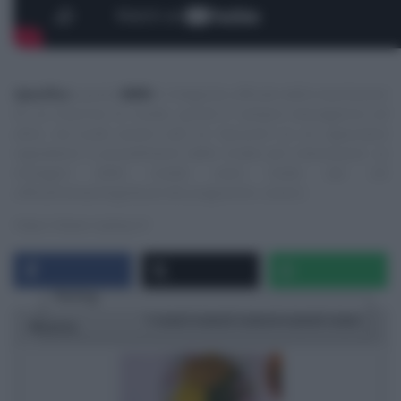
Specifica
:
questo
NON
è il blog/sito ufficiale delle trasmissioni
di cui trascrivo le ricette, quindi E’ sempre mezzogiorno ed
altre, ma vuole essere solo un ‘taccuino‘ su cui appuntare
ingredienti e procedimenti delle ricette più interessanti. Le
immagini delle ricette sono tratte dai siti
ufficiali/streaming/Social dei programmi, ovvero:
https://www.raiplay.it/
Rating
1 star
2 stars
3 stars
4 stars
5 stars
Ricetta