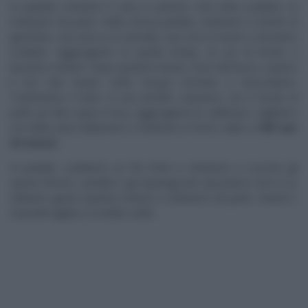
In padella, tostiamo il curry in polvere. Una volta scaldato, lo
mettiamo da parte. Nella stessa padella, mettiamo il chiodo di
garofano, una stecca di cannella, una noce di burro e lasciamo
scaldare. Aggiungiamo la cipolla tritata, un po’ di brodo e
lasciamo stufare. Dopo qualche minuto, fuori dal fuoco, uniamo
il riso ben lavato sotto l’acqua corrente e mescoliamo.
Trasferiamo il tutto in una pirofila, copriamo con il brodo di
pollo (un dito sopra il riso), aggiungiamo lo zafferano, sigilliamo
con della carta d’alluminio e mettiamo in forno caldo a
190° per
35 minuti.
In padella, scaldiamo un filo d’olio e mettiamo a cuocere gli
spinaci freschi, i pisellini e gli asparagi (che spezziamo solo in 2).
Saltiamo giusto qualche minuto e mettiamo da parte. Uniamo i
ravanelli tagliati a rondelle sottili.