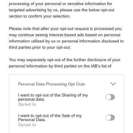
processing of your personal or sensitive information for
targeted advertising by us, please use the below opt-out
section to confirm your selection.
Please note that after your opt-out request is processed you
may continue seeing interest-based ads based on personal
information utilized by us or personal information disclosed to
third parties prior to your opt-out.
You may separately opt-out of the further disclosure of your
personal information by third parties on the IAB’s list of
downstream participants.
ARTICOLI RECENTI
Personal Data Processing Opt Outs
This information may also be disclosed by us to third parties
on the IAB’s List of Downstream Participants that may further
I want to opt-out of the Sharing of my
disclose it to other third parties.
personal data.
“A tavola con Csaba”: chelsea buns
Opted In
Please note that this website/app uses one or more Google
“Giusina in cucina e nonna Lina”: treccine allo zucchero di
services and may gather and store information including but
I want to opt-out of the Sale of my
Giusina Battaglia
Personal Data.
not limited to your visit or usage behaviour. You may click to
Opted In
grant or deny consent to Google and its third-party tags to
“Giusina in cucina”: biscotti da inzuppo di Giusina Battaglia
use your data for below specified purposes in below Google