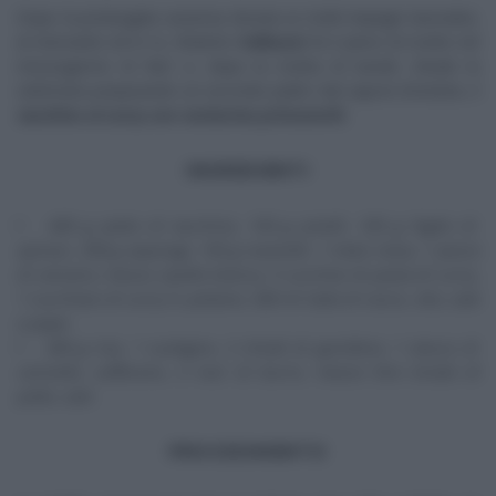
Dopo la prolungata assenza dovuta ai molti impegni lavorativi,
al ristorante ed in tv, Roberto
Valbuzzi
fa il pieno di ricette nel
mezzogiorno di Rai1 e, dopo la ricetta di lunedì, chiude la
settimana preparando un secondo piatto dal sapore d’oriente, il
tacchino al curry con verdurine primaverili.
INGREDIENTI
400 g petto di tacchino, 150 g piselli, 100 g foglie di
spinaci, 200 g asparagi, 150 g ravanelli, 1 mela rossa, 1 pezzo
di zenzero, mezza cipolla bianca, 5 cucchiai di pasta di curry,
1 cucchiaio di curry in polvere, 500 ml latte di cocco, olio, sale
e pepe
340 g riso, 1 scalogno, 2 chiodi di garofano, 1 stecca di
cannella, zafferano, 2 noci di burro, mezzo litro brodo di
pollo, sale
PROCEDIMENTO