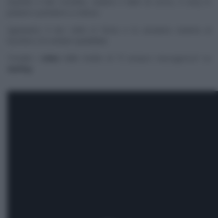
Quando è ben rosolato, uniamo il latte di cocco, il curry in
polvere e portiamo a cottura.
Sgraniamo il riso cotto in forno e lo serviamo insieme al
tacchino e le verdure spadellate.
Trovate i
video
delle ricette di “
É sempre mezzogiorno
” su
RaiPlay
.