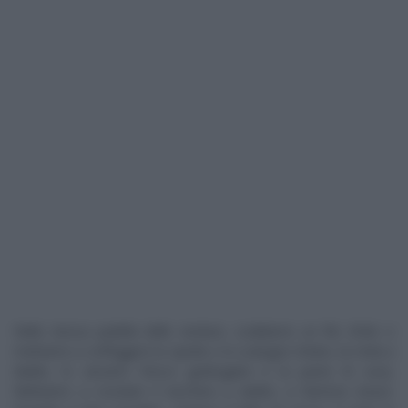
Nella stessa padella delle verdure, scaldiamo un filo d’olio e
mettiamo a soffriggere la cipolla o lo scalogno tritato, la mela a
dadini, lo zenzero fresco grattugiato e la pasta di curry.
Mettiamo a rosolare il tacchino a dadini, a fiamma vivace.