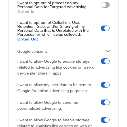
“In cucina con Imma e Matteo”: tortino al cioccolato
I want to opt-out of processing my
consent section.
Personal Data for Targeted Advertising.
“Camper”: semifreddo di yogurt e crumble
Opted In
I want to opt-out of Collection, Use,
Retention, Sale, and/or Sharing of my
Personal Data that Is Unrelated with the
Purposes for which it was collected.
Opted Out
Google consents
I want to allow Google to enable storage
related to advertising like cookies on web or
device identifiers in apps.
I want to allow my user data to be sent to
Google for online advertising purposes.
CHI SIAMO
I want to allow Google to send me
personalized advertising.
Dalla tv, alla brace. RicetteInTv.com nasce dall'idea di
raccogliere le follie culinarie di chef navigati e cuochi
I want to allow Google to enable storage
improvvisati, che preferiscono gli studi televisivi alle cucine di
related to analytics like cookies on web or