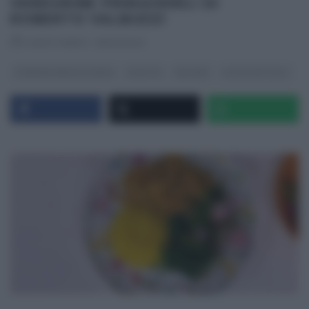
VERDURINE PRIMAVERILI DI
ROBERTO VALBUZZI
RICETTEINTV
·
15/03/2024
É SEMPRE MEZZOGIORNO
RICETTE
SECONDI
ULTIMI ARTICOLI