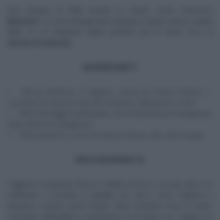
Una ventata di follia investe lo studio: arriva Francesca
Marsetti
. La cuoca bergamasca prepara il piatto veloce, quello
delle 13, un antipasto piatto perfetto per le feste. Ecco la
terrina di salmone.
INGREDIENTI
500 g salmone, 5 capperi, scorza di mezzo limone, 1
cucchiaio di salsa di soia, 80 ml panna, 200 g burro, timo
250 g formaggio spalmabile, 50 ml spremuta di melagrana,
50 g chicchi di melagrana
120 g spinacini, succo di mezzo limone, olio, sale e pepe
PROCEDIMENTO
Tagliamo il salmone fresco a dadini di circa 2 cm per lato e lo
mettiamo a rosolare in padella con olio e timo. Saliamo e
lasciamo cuocere pochi istanti: deve rimanere rosa al cuore.
Lasciamo raffreddare e trasferiamo in un mixer con i capperi, la