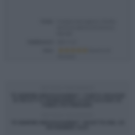
Titolo
É sempre mezzogiorno | Ricetta
terrina di salmone di Francesca
Marsetti
Pubblicata il
2023-11-22
Voto
Based on
4
Review(s)
ARTICOLO PRECEDENTE
“É SEMPRE MEZZOGIORNO”: TORTA MOUSSE
DI RICOTTA MANDARINO E PISTACCHIO DI
FABIO POTENZANO
ARTICOLO SUCCESSIVO
“É SEMPRE MEZZOGIORNO”: RICETTE DEL 23
NOVEMBRE 2023