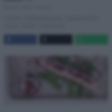
RICETTEINTV
·
22/11/2023
ANTIPASTI
É SEMPRE MEZZOGIORNO
FRANCESCA MARSETTI
RICETTE
SECONDI
ULTIMI ARTICOLI