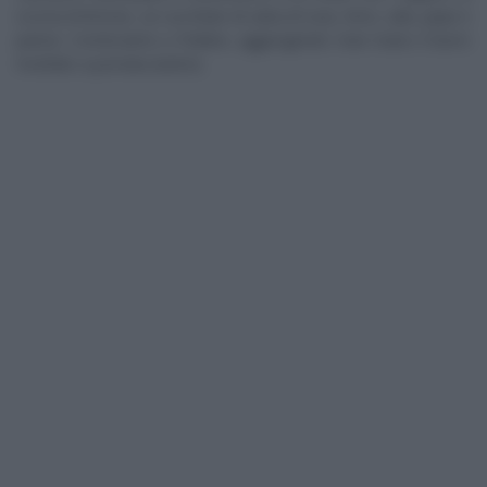
scorza di limone, un cucchiaio di salsa di soia, timo, sale, pepe e
panna. Cominciamo a frullare, aggiungendo man mano il burro
morbido a pomata (tutto!).