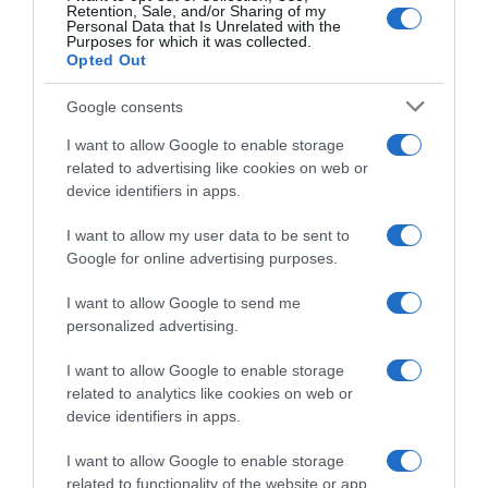
Retention, Sale, and/or Sharing of my
Personal Data that Is Unrelated with the
Purposes for which it was collected.
Opted Out
Google consents
I want to allow Google to enable storage
related to advertising like cookies on web or
device identifiers in apps.
I want to allow my user data to be sent to
Google for online advertising purposes.
CHI SIAMO
I want to allow Google to send me
personalized advertising.
Dalla tv, alla brace. RicetteInTv.com nasce dall'idea di
raccogliere le follie culinarie di chef navigati e cuochi
I want to allow Google to enable storage
improvvisati, che preferiscono gli studi televisivi alle cucine di
related to analytics like cookies on web or
un ristorante...
continua...
device identifiers in apps.
I want to allow Google to enable storage
related to functionality of the website or app.