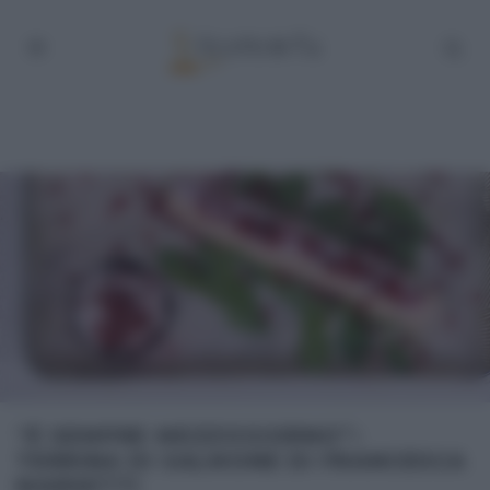
“É SEMPRE MEZZOGIORNO”:
TERRINA DI SALMONE DI FRANCESCA
MARSETTI