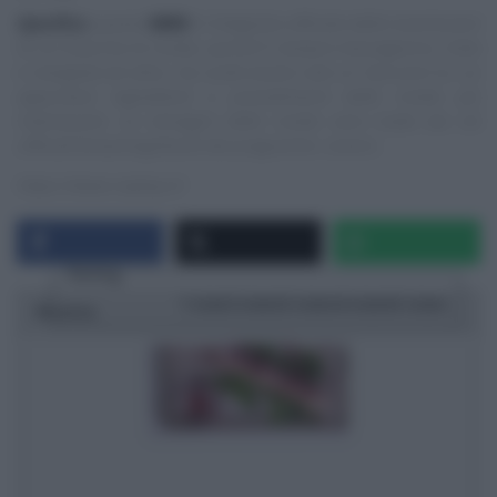
Specifica
:
questo
NON
è il blog/sito ufficiale delle trasmissioni
di cui trascrivo le ricette, quindi E’ sempre mezzogiorno, Cotto
e mangiato ed altre, ma vuole essere solo un ‘taccuino‘ su cui
appuntare ingredienti e procedimenti delle ricette più
interessanti. Le immagini delle ricette sono tratte dai siti
ufficiali/streaming/Social dei programmi, ovvero:
https://www.raiplay.it/
Rating
1 star
2 stars
3 stars
4 stars
5 stars
Ricetta