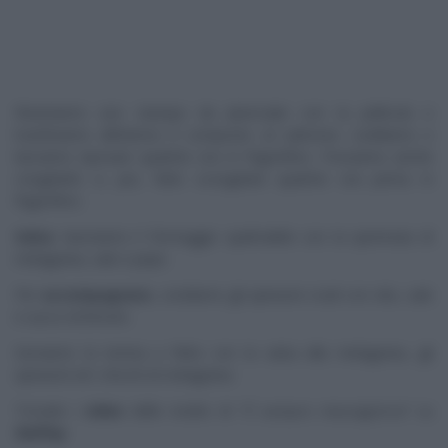
Rivestiamo uno stampo da plumcake con la pellicola e
trasferiamo all’interno il composto al salmone. Livelliamo e
lasciamo riposare qualche ora in frigorifero. Possiamo anche
congelarlo e, poi, farlo scongelare qualche ora prima in
frigorifero.
Salsa
: lavoriamo il formaggio spalmabile con la spremuta di
melagrana, sale e pepe.
Per
accompagnare
, condiamo gli spinacini crudi con olio, sale
e succo di limone.
Serviamo la terrina a fette con la salsa alla melagrana, gli
spinacini ed i chicchi di melagrana.
Trovate i
video
delle ricette di “
É sempre mezzogiorno
” su
RaiPlay
.