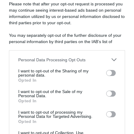
Please note that after your opt-out request is processed you
may continue seeing interest-based ads based on personal
information utilized by us or personal information disclosed to
third parties prior to your opt-out.
You may separately opt-out of the further disclosure of your
personal information by third parties on the IAB’s list of
downstream participants.
ARTICOLI RECENTI
Personal Data Processing Opt Outs
This information may also be disclosed by us to third parties
on the IAB’s List of Downstream Participants that may further
I want to opt-out of the Sharing of my
disclose it to other third parties.
personal data.
“A tavola con Csaba”: chelsea buns
Opted In
Please note that this website/app uses one or more Google
“Giusina in cucina e nonna Lina”: treccine allo zucchero di
services and may gather and store information including but
I want to opt-out of the Sale of my
Giusina Battaglia
Personal Data.
not limited to your visit or usage behaviour. You may click to
Opted In
grant or deny consent to Google and its third-party tags to
“Giusina in cucina”: biscotti da inzuppo di Giusina Battaglia
use your data for below specified purposes in below Google
“In cucina con Imma e Matteo”: tortino al cioccolato
I want to opt-out of processing my
consent section.
Personal Data for Targeted Advertising.
“Camper”: semifreddo di yogurt e crumble
Opted In
I want to opt-out of Collection, Use,