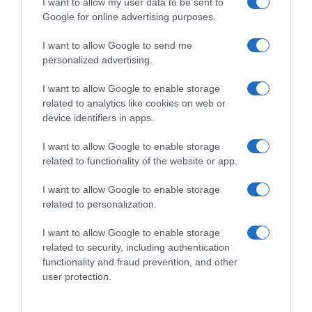
I want to allow my user data to be sent to
Google for online advertising purposes.
CHI SIAMO
I want to allow Google to send me
personalized advertising.
Dalla tv, alla brace. RicetteInTv.com nasce dall'idea di
raccogliere le follie culinarie di chef navigati e cuochi
I want to allow Google to enable storage
improvvisati, che preferiscono gli studi televisivi alle cucine di
related to analytics like cookies on web or
un ristorante...
continua...
device identifiers in apps.
I want to allow Google to enable storage
related to functionality of the website or app.
I want to allow Google to enable storage
related to personalization.
I want to allow Google to enable storage
Home
Chi Siamo | Contatti
Cookie
related to security, including authentication
Privacy
functionality and fraud prevention, and other
Ricette in Tv - P.IVA 02821290349
user protection.