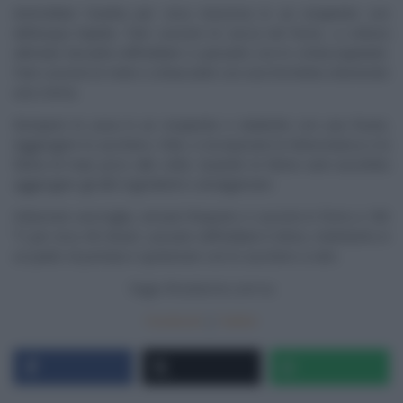
Ammollare l’uvetta per circa mezz’ora in un recipiente con
dell’acqua tiepida. Fare cuocere la zucca nel forno, a cottura
ultimata lasciarla raffreddare e passarla con lo schiacciapatate.
Fare cuocere le mele e schiacciarle con una forchetta ottenendo
una crema.
Rompere le uova in un recipiente e sbatterle con una frusta.
Aggiungere lo zucchero, l’olio, e incorporare la farina bianca e la
farina di mais poco alla volta. Quando la farina sarà assorbita
aggiungere gli altri ingredienti e amalgamare.
Imburrare una teglia, versare l’impasto e cuocere in forno a 180
°C per circa 40 minuti. Lasciare raffreddare il dolce, metteterlo in
un piatto di portata e spolverare con lo zucchero a velo.
Segui
Ricetteintv.com
su
Facebook
|
Twitter