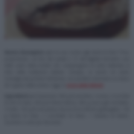
Nonna Giuseppina
apre la sua cucina agli utenti di
Real Time
,
proponendo, sul sito del canale n. 31 del digitale terrestre, una
delle venti video-ricette che compongono la serie dedicata ai
dolci della tradizione italiana. Dunque, se anche voi avete
nostalgia dei profumi d’infanzia, non perdete nemmeno un dolce
de Il gusto della nonna. Oggi, la
torta della felicità
.
Ingredienti
per 8 persone: 500 g di zucchero, 4 uova, 4 cucchiai
di olio di oliva, 500 g di farina bianca, 400 g zucca già mondata,
4 mele, 150 g di uva passa, buccia di un limone grattugiata, 150
g farina di mais, 2 cucchiaini di rhum, 1 bustina di lievito,
zucchero a velo per decorare.