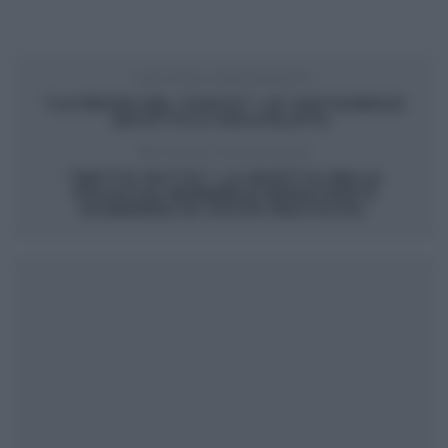
ARTICOLO PRECEDENTE
“LA PROVA DEL CUOCO”: LE CASTAGNOLE
RICOTTA E CIOCCOLATO.
ARTICOLO SUCCESSIVO
“DETTO FATTO”: LA RICETTA DELLA
FOCACCIA INVERNALE RADICCHIO E
SCAMORZA DI CICCIO PASTICCIO.