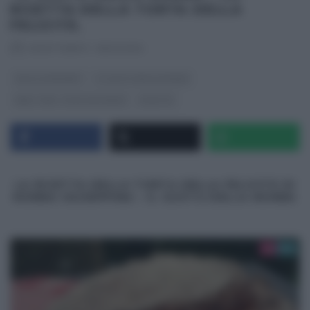
RICETTA DELLA TORTA DELLA
FELICITÀ.
RICETTEINTV
·
19/02/2014
DOLCI E DESSERT
IL GUSTO DELLA NONNA
REAL TIME - FOOD NETWORK
RICETTE
LA RICETTA DELLA TORTA DELLA FELICITÀ DI
NONNA GIUSEPPINA – IL GUSTO DELLA NONNA