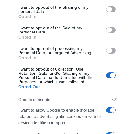
on the IAB’s List of Downstream Participants that may further
I want to opt-out of the Sharing of my
disclose it to other third parties.
personal data.
“A tavola con Csaba”: chelsea buns
Opted In
Please note that this website/app uses one or more Google
“Giusina in cucina e nonna Lina”: treccine allo zucchero di
services and may gather and store information including but
I want to opt-out of the Sale of my
Giusina Battaglia
Personal Data.
not limited to your visit or usage behaviour. You may click to
Opted In
grant or deny consent to Google and its third-party tags to
“Giusina in cucina”: biscotti da inzuppo di Giusina Battaglia
use your data for below specified purposes in below Google
“In cucina con Imma e Matteo”: tortino al cioccolato
I want to opt-out of processing my
consent section.
Personal Data for Targeted Advertising.
“Camper”: semifreddo di yogurt e crumble
Opted In
I want to opt-out of Collection, Use,
Retention, Sale, and/or Sharing of my
Personal Data that Is Unrelated with the
Purposes for which it was collected.
Opted Out
Google consents
I want to allow Google to enable storage
related to advertising like cookies on web or
device identifiers in apps.