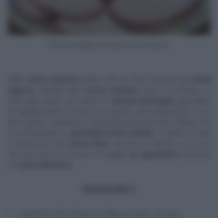
fermo immagine da diretta Food Network
Nelle
nuove puntate
della serie di
Food Network
La Sicilia
Segreta
, dedicata alla
cucina siciliana
meno conosciuta, in
onda ogni sabato sul canale 33,
Giusina Battaglia
, giornalista
ed appassionata di cucina, ha assistito alla preparazione di un
dolce antico, rivelando la ricetta del pasticcere Aldo Sollami, che
ha confezionato le
giambelle di San Cataldo
. Trovate le ricette
di Giusina nel suo
nuovo libro
, da poco in libreria, e sul suo
sito,
giusinaincucina.com
. Di seguito gli
ingredienti
necessari
ed il
procedimento
.
INGREDIENTI
1 kg farina 00 di Maiorca, 700 g zucchero, 10 uova