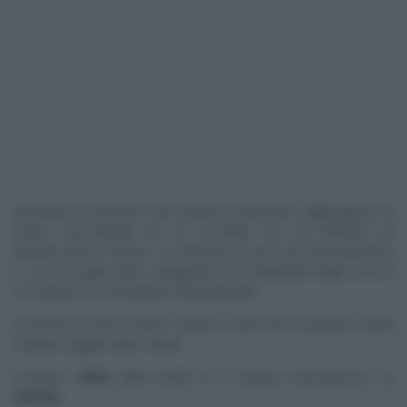
Versiamo la miscela in una ciotola e, pian piano, aggiungiamo la
farina, mescolando con un cucchiaio fino ad ottenere un
impasto liscio e setoso. Lo inseriamo in una sacca da pasticcere
e, su una teglia unta, disegniamo dei serpentelli lunghi circa 8
cm (oppure, a cucchiaiate), distanziandoli.
Cuociamo in forno caldo e statico a 200° fino a quando i bordi
risultano leggermente dorati.
Trovate i
video
delle ricette di “
É sempre mezzogiorno
” su
RaiPlay
.