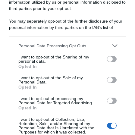
information utilized by us or personal information disclosed to
third parties prior to your opt-out.
You may separately opt-out of the further disclosure of your
personal information by third parties on the IAB’s list of
downstream participants.
ARTICOLI RECENTI
Personal Data Processing Opt Outs
This information may also be disclosed by us to third parties
on the IAB’s List of Downstream Participants that may further
I want to opt-out of the Sharing of my
disclose it to other third parties.
personal data.
“A tavola con Csaba”: chelsea buns
Opted In
Please note that this website/app uses one or more Google
“Giusina in cucina e nonna Lina”: treccine allo zucchero di
services and may gather and store information including but
I want to opt-out of the Sale of my
Giusina Battaglia
Personal Data.
not limited to your visit or usage behaviour. You may click to
Opted In
grant or deny consent to Google and its third-party tags to
“Giusina in cucina”: biscotti da inzuppo di Giusina Battaglia
use your data for below specified purposes in below Google
“In cucina con Imma e Matteo”: tortino al cioccolato
I want to opt-out of processing my
consent section.
Personal Data for Targeted Advertising.
“Camper”: semifreddo di yogurt e crumble
Opted In
I want to opt-out of Collection, Use,
Retention, Sale, and/or Sharing of my
Personal Data that Is Unrelated with the
Purposes for which it was collected.