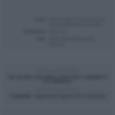
Titolo
La Sicilia Segreta di Gusina In Cucina
| Ricetta giambelle di San Cataldo
Pubblicata il
2026-07-09
Voto
Based on
9
Review(s)
ARTICOLO PRECEDENTE
“IN CUCINA CON IMMA E MATTEO”: AMARETTI
ALL’ARANCIA
ARTICOLO SUCCESSIVO
“CAMPER”: CROSTATA RICOTTA E VISCIOLE