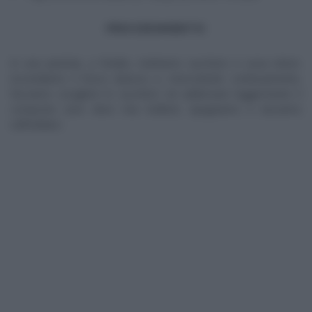
PROCEDIMENTO
In una pentola, a freddo, mettiamo zucchero e uova intere.
Accendiamo il fuoco (basso) e, mescolando continuamente,
facciamo sciogliere lo zucchero ed addensare leggermente il
composto (non deve mai bollire!). Spegniamo e lasciamo
raffreddare.