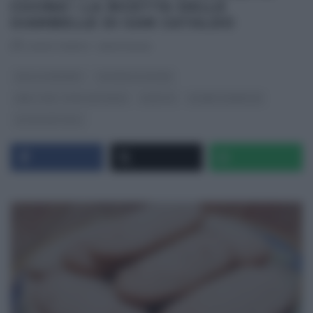
CUCINA’: LA RICETTA DELLE
GIAMBELLE DI SAN CATALDO
RICETTEINTV
·
09/07/2026
DOLCI E DESSERT
GIUSINA IN CUCINA
REAL TIME - FOOD NETWORK
RICETTE
SLIDER HOMEPAGE
ULTIMI ARTICOLI