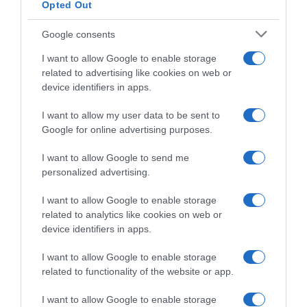
Opted Out
Google consents
I want to allow Google to enable storage
related to advertising like cookies on web or
device identifiers in apps.
I want to allow my user data to be sent to
Google for online advertising purposes.
CHI SIAMO
I want to allow Google to send me
personalized advertising.
Dalla tv, alla brace. RicetteInTv.com nasce dall'idea di
raccogliere le follie culinarie di chef navigati e cuochi
I want to allow Google to enable storage
improvvisati, che preferiscono gli studi televisivi alle cucine di
related to analytics like cookies on web or
un ristorante...
continua...
device identifiers in apps.
I want to allow Google to enable storage
related to functionality of the website or app.
I want to allow Google to enable storage