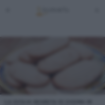
fermo immagine da diretta Food Network
‘LA SICILIA SEGRETA DI GUSINA IN