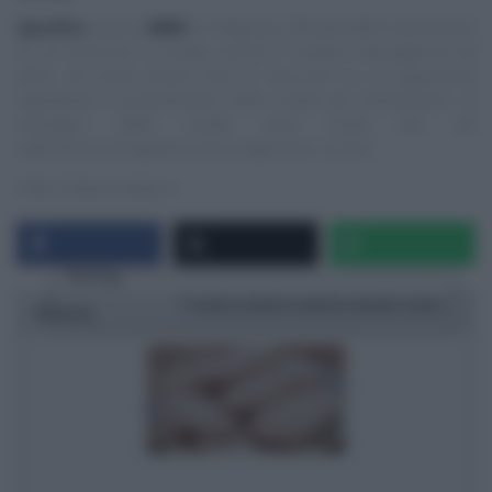
Specifica
:
questo
NON
è il blog/sito ufficiale delle trasmissioni
di cui trascrivo le ricette, quindi E’ sempre mezzogiorno ed
altre, ma vuole essere solo un ‘taccuino‘ su cui appuntare
ingredienti e procedimenti delle ricette più interessanti. Le
immagini delle ricette sono tratte dai siti
ufficiali/streaming/Social dei programmi, ovvero:
https://www.raiplay.it
Rating
1 star
2 stars
3 stars
4 stars
5 stars
Ricetta