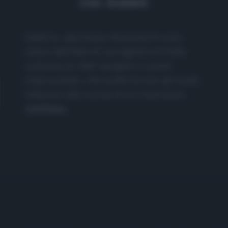
CHI SIAMO
Dalla tv, alla brace. RicetteInTv.com
nasce dall'idea di raccogliere le follie
culinarie di chef navigati e cuochi
improvvisati, che preferiscono gli studi
televisivi alle cucine di un ristorante...
continua...