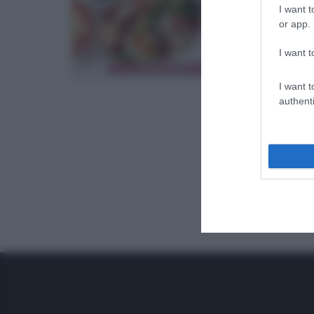
“É 
I want t
FAR
or app.
PER
I want t
28/02/2
Ultimo 
I want t
firmata
authenti
calcoli
...
DANIELE
RICETTE