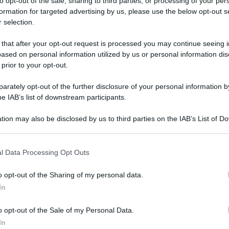
to opt-out of the sale, sharing to third parties, or processing of your per
nte le ultime vicissitudini con il suo ristorante,
formation for targeted advertising by us, please use the below opt-out s
to alla chiusura temporanea dai Nas, Ivano
 selection.
bono non smette
...
 that after your opt-out request is processed you may continue seeing i
ased on personal information utilized by us or personal information dis
RE MEZZOGIORNO
IVANO RICCHEBONO
RICETTE
SECONDI
 prior to your opt-out.
ARTICOLI
rately opt-out of the further disclosure of your personal information by
he IAB’s list of downstream participants.
SEMPRE MEZZOGIORNO”:
tion may also be disclosed by us to third parties on the IAB’s List of 
TA E FAGIOLI DI FRANCESCA
 that may further disclose it to other third parties.
SETTI
 that this website/app uses one or more Google services and may gath
l Data Processing Opt Outs
including but not limited to your visit or usage behaviour. You may click 
023
 to Google and its third-party tags to use your data for below specifi
o opt-out of the Sharing of my personal data.
ni martedì, anche quest’oggi Francesca Marsetti
ogle consent section.
In
a Angela Frenda nel racconto di una storia
ca, quella della
...
o opt-out of the Sale of my Personal Data.
In
RE MEZZOGIORNO
FRANCESCA MARSETTI
PRIMI
RICETTE