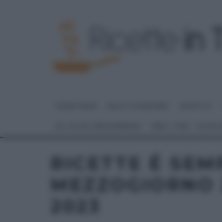
HOME PAGE
DOLCI E DESSERT
RICETTE
GLI ALTRI (PROGRAMMI)
REAL TIME – FOOD
RICETTE É SEM
MEZZOGIORNO 
2023