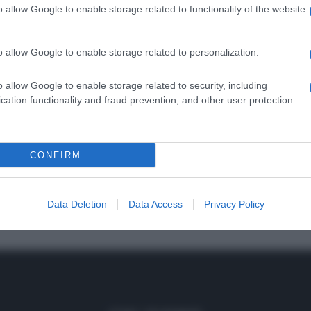
SEMPRE MEZZOGIORNO”: UOVA
o allow Google to enable storage related to functionality of the website
CITE IN FAGOTTO DI DANIELE
SEGANI
o allow Google to enable storage related to personalization.
023
giorno di febbraio, ultima ricetta di questo mese
o allow Google to enable storage related to security, including
 da Daniele Persegani, ancora sofferente per dei
cation functionality and fraud prevention, and other user protection.
 PERSEGANI
DOLCI E DESSERT
É SEMPRE MEZZOGIORNO
CONFIRM
ULTIMI ARTICOLI
Data Deletion
Data Access
Privacy Policy