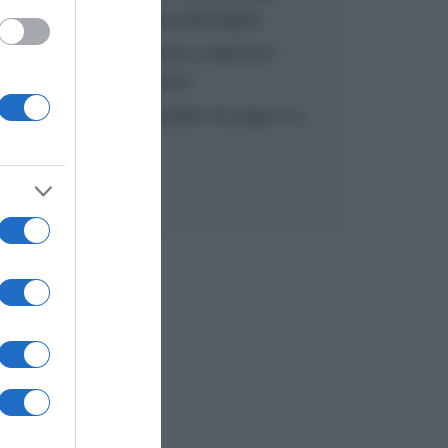
inzuppo di Giusina Battaglia
“In cucina con Imma e Matteo”:
tortino al cioccolato
“Camper”: semifreddo di yogurt e
crumble