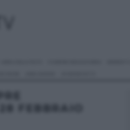
I MENU DELLE FESTE
É SEMPRE MEZZOGIORNO
BENEDETT
 NETWORK
ANNA MORONI
#VIDEORICETTE
PRE
28 FEBBRAIO