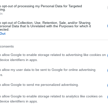
to opt-out of processing my Personal Data for Targeted
ARTICOLI
ing.
In
o opt-out of Collection, Use, Retention, Sale, and/or Sharing
ersonal Data that Is Unrelated with the Purposes for which it
SEMPRE MEZZOGIORNO”:
lected.
SCIA SFOGLIATA DI FULVIO
Out
INO
consents
023
o allow Google to enable storage related to advertising like cookies on
martedì, il forno di Fulvio Marino profuma di cose
evice identifiers in apps.
… marchigiane! Il panettiere piemontese, infatti,
a
...
o allow my user data to be sent to Google for online advertising
s.
RE MEZZOGIORNO
FULVIO MARINO
PANE PIZZA FOCACCIA
to allow Google to send me personalized advertising.
ULTIMI ARTICOLI
o allow Google to enable storage related to analytics like cookies on
evice identifiers in apps.