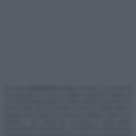
Se volete
confezionarla in casa
, mescolate 15 g di lievito di
birra sbriciolato con mezzo cucchiaino di zucchero e diluite con
2 dl di acqua tiepida.
Riunite in un’altra ciotola 250 g di farina, un
pizzico di sale, mezzo cucchiaino di zucchero, il lievito diluito e
impastate fino a ottenere un composto morbido. Coprite con la
pellicola e fate lievitare per 30 minuti in luogo tiepido.
Incorporate altri 250 g di farina, 2 cucchiai d’olio e un dl scarso di
acqua tiepida e lavorate prima nella ciotola e poi sulla spianatoia