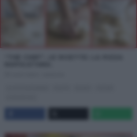
“THE CHEF”, LE RICETTE: LA PIZZA
NAPOLETANA.
RICETTEINTV
·
29/06/2013
GLI ALTRI (PROGRAMMI)
RICETTE
SECONDI
THE CHEF
ULTIMI ARTICOLI