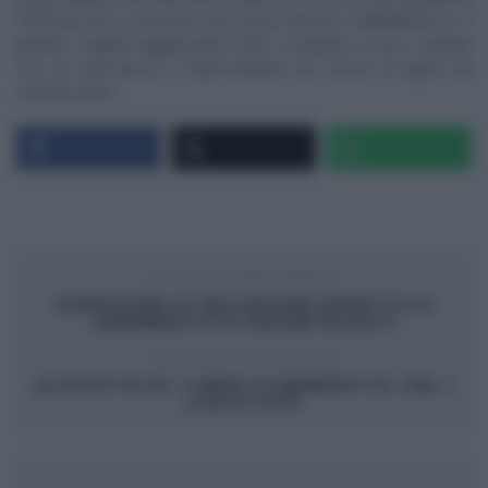
infarinata fino a ottenere una massa elastica. Suddividetela in 4
panetti, ungeteli leggermente d’olio, incideteli a croce, copriteli
con un canovaccio e fateli lievitare per un’ora al riparo da
correnti d’aria.
ARTICOLO PRECEDENTE
PARMIGIANA DI MELANZANE INVERTITA E
ANNEBBIATA DI SIMONE RUGIATI
ARTICOLO SUCCESSIVO
LE RICETTE DE “I MENU DI BENEDETTA” DEL 1
LUGLIO 2013.