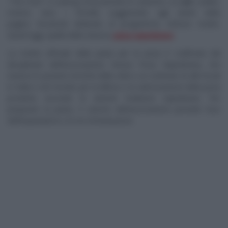
“
The Chef
“, il
cooking show
previsto in autunno, su
La5
, scalda i
motori, anzi, i fornelli, suggerendo agli utenti della
pagina
Facebook
dedicata al programma sfiziose ricette.
Quest’oggi, quella della classica
pizza napoletana
.
La ricetta ufficiale della pasta per la pizza è codificata dal
disciplinare dell’Associazione Verace Pizza Napoletana, che
riunisce le pizzerie storiche della città e un centinaio di altri locali
in Italia e nel mondo per la difesa e la valorizzazione della pizza
prodotta secondo le antiche tradizioni napoletane. Per
preparare la pasta, il canone dell’associazione prevede l’uso
dell’impastatrice e 8 ore di lievitazione.