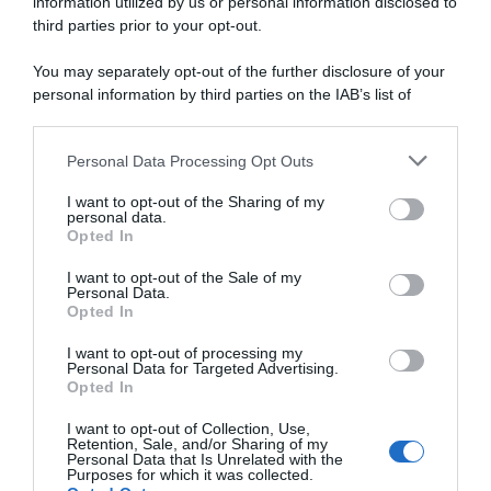
information utilized by us or personal information disclosed to
third parties prior to your opt-out.
You may separately opt-out of the further disclosure of your
personal information by third parties on the IAB’s list of
downstream participants.
ARTICOLI RECENTI
Personal Data Processing Opt Outs
This information may also be disclosed by us to third parties
on the IAB’s List of Downstream Participants that may further
I want to opt-out of the Sharing of my
disclose it to other third parties.
personal data.
“A tavola con Csaba”: chelsea buns
Opted In
Please note that this website/app uses one or more Google
“Giusina in cucina e nonna Lina”: treccine allo zucchero di
services and may gather and store information including but
I want to opt-out of the Sale of my
Giusina Battaglia
Personal Data.
not limited to your visit or usage behaviour. You may click to
Opted In
grant or deny consent to Google and its third-party tags to
“Giusina in cucina”: biscotti da inzuppo di Giusina Battaglia
use your data for below specified purposes in below Google
“In cucina con Imma e Matteo”: tortino al cioccolato
I want to opt-out of processing my
consent section.
Personal Data for Targeted Advertising.
“Camper”: semifreddo di yogurt e crumble
Opted In
I want to opt-out of Collection, Use,
Retention, Sale, and/or Sharing of my
Personal Data that Is Unrelated with the
Purposes for which it was collected.