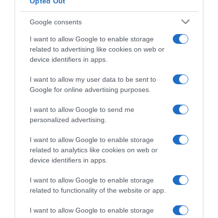
Opted Out
Google consents
I want to allow Google to enable storage
related to advertising like cookies on web or
device identifiers in apps.
I want to allow my user data to be sent to
Google for online advertising purposes.
CHI SIAMO
I want to allow Google to send me
personalized advertising.
Dalla tv, alla brace. RicetteInTv.com nasce dall'idea di
raccogliere le follie culinarie di chef navigati e cuochi
I want to allow Google to enable storage
improvvisati, che preferiscono gli studi televisivi alle cucine di
related to analytics like cookies on web or
un ristorante...
continua...
device identifiers in apps.
I want to allow Google to enable storage
related to functionality of the website or app.
I want to allow Google to enable storage