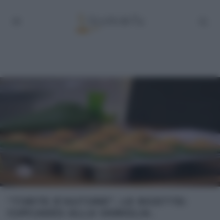
“TORTE D’AUTORE”, LE RICETTE:
CUPCAKES ALLA VANIGLIA.