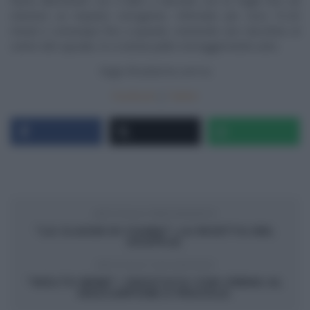
farina alternando con il latte e lavorate con la foglia fino ad
ottenere un impasto omogeneo. Infornate per circa 15-20
minuti e comunque fino a quando, inserendo uno stecchino al
centro del cupcake, lo si estrae pulito ma leggermente unto.
Segui
Ricetteintv.com
su
Facebook
|
Twitter
ARTICOLO PRECEDENTE
“LA CLASSE DI CSABA”: LA RICETTA DEL
SOUFFLÈ.
ARTICOLO SUCCESSIVO
“MOLTO BENE”: CROSTATA CON CREMA AL
MASCARPONE E FRAGOLE.