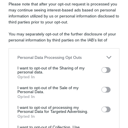
Please note that after your opt-out request is processed you
may continue seeing interest-based ads based on personal
information utilized by us or personal information disclosed to
third parties prior to your opt-out.
You may separately opt-out of the further disclosure of your
personal information by third parties on the IAB’s list of
downstream participants.
ARTICOLI RECENTI
Personal Data Processing Opt Outs
This information may also be disclosed by us to third parties
on the IAB’s List of Downstream Participants that may further
I want to opt-out of the Sharing of my
disclose it to other third parties.
personal data.
“A tavola con Csaba”: chelsea buns
Opted In
Please note that this website/app uses one or more Google
“Giusina in cucina e nonna Lina”: treccine allo zucchero di
services and may gather and store information including but
I want to opt-out of the Sale of my
Giusina Battaglia
Personal Data.
not limited to your visit or usage behaviour. You may click to
Opted In
grant or deny consent to Google and its third-party tags to
“Giusina in cucina”: biscotti da inzuppo di Giusina Battaglia
use your data for below specified purposes in below Google
“In cucina con Imma e Matteo”: tortino al cioccolato
I want to opt-out of processing my
consent section.
Personal Data for Targeted Advertising.
“Camper”: semifreddo di yogurt e crumble
Opted In
I want to opt-out of Collection, Use,