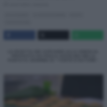
RICETTEINTV
·
11/06/2014
DOLCI E DESSERT
GLI ALTRI (PROGRAMMI)
RICETTE
TORTE D'AUTORE
LA RICETTA DEI CUPCAKES ALLA VANIGLIA,
PROPOSTA DA PAOLA AZZOLINA NELLA
PUNTATA ODIERNA DI “TORTE D’AUTORE”.