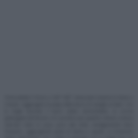
Preriscaldate il forno a 160°-180°. Setacciate insieme la farina e
il lievito. Aggiungete la polpa della bacca di vaniglia al latte. Con
la foglia lavorate il burro salato ammorbidito, la scorza
grattugiata del limone e lo zucchero per qualche minuto a bassa
velocità. Unite le uova, poco alla volta, amalgamando bene
l’impasto, aggiungendo parte di farina e, quindi, la rimanente