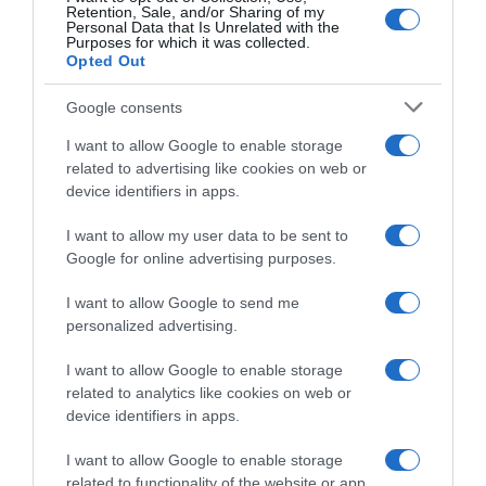
Retention, Sale, and/or Sharing of my
Personal Data that Is Unrelated with the
Purposes for which it was collected.
Opted Out
Google consents
I want to allow Google to enable storage
related to advertising like cookies on web or
device identifiers in apps.
I want to allow my user data to be sent to
Google for online advertising purposes.
CHI SIAMO
I want to allow Google to send me
personalized advertising.
Dalla tv, alla brace. RicetteInTv.com nasce dall'idea di
raccogliere le follie culinarie di chef navigati e cuochi
I want to allow Google to enable storage
improvvisati, che preferiscono gli studi televisivi alle cucine di
related to analytics like cookies on web or
un ristorante...
continua...
device identifiers in apps.
I want to allow Google to enable storage
related to functionality of the website or app.