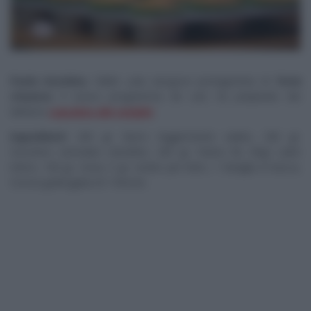
Paola Azzolina
, l’abile
cake designer
protagonista di
Torte
d’autore
, il nuovo programma de La5, ha preparato dei
deliziosi
cupcakes alla vaniglia
.
Ingredienti
: 200 gr. Burro leggermente salato, 200 gr.
Zucchero semolato extrafine, 200 gr. Farina 00, 85gr Latte
intero, 160 gr. Uova, 5 gr. Lievito per dolci, 1 Vaniglia in bacca,
Scorza grattugiata di 1 limone.