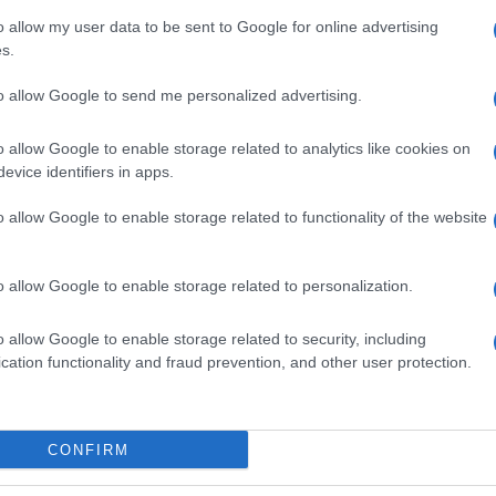
o allow my user data to be sent to Google for online advertising
s.
to allow Google to send me personalized advertising.
o allow Google to enable storage related to analytics like cookies on
evice identifiers in apps.
ttato con il formaggio grattugiato. Imburriamo
o allow Google to enable storage related to functionality of the website
mo con la miscela di pangrattato e formaggio.
ondita e spolveriamo con la
panure
rimasta.
o allow Google to enable storage related to personalization.
minuti. Sformiamo il ciambellone su un piatto
nuto da parte.
o allow Google to enable storage related to security, including
cation functionality and fraud prevention, and other user protection.
 #VIDEORICETTE
CONFIRM