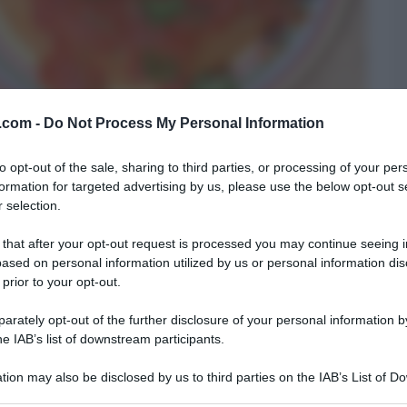
v.com -
Do Not Process My Personal Information
ppietta di primi piatti, preparati da Diego
to opt-out of the sale, sharing to third parties, or processing of your per
 del duello è la
pasta alla puttanesca
. Ecco la
formation for targeted advertising by us, please use the below opt-out s
 selection.
 that after your opt-out request is processed you may continue seeing i
REDIENTI
ased on personal information utilized by us or personal information dis
 prior to your opt-out.
i, 200 g olive nere di gaeta snocciolate, 150 g
rately opt-out of the further disclosure of your personal information by
 sale, 1 spicchio di aglio, 1 peperoncino rosso,
he IAB’s list of downstream participants.
 sale, pepe, basilico
tion may also be disclosed by us to third parties on the IAB’s List of 
maggio grattugiato
 that may further disclose it to other third parties.