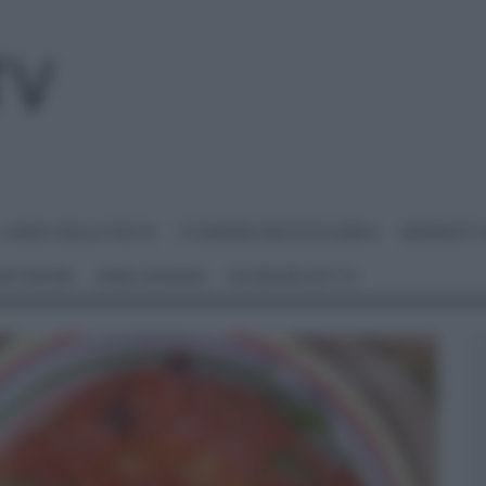
I MENU DELLE FESTE
É SEMPRE MEZZOGIORNO
BENEDETT
 NETWORK
ANNA MORONI
#VIDEORICETTE