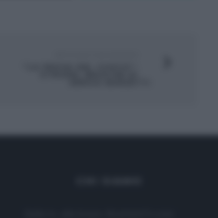
ARTICOLO SUCCESSIVO
“LA PROVA DEL CUOCO”:
STRUDEL BRIOCHE DI
SERGIO BARZETTI
CHI SIAMO
Dalla tv, alla brace. RicetteInTv.com