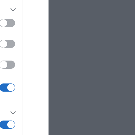
er and store
to grant or
ed purposes