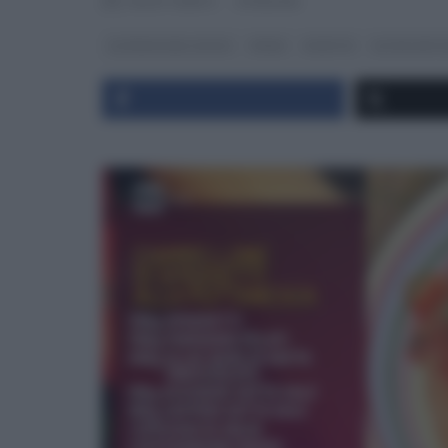
RICETTEINTV
·
07/11/2019
LA PROVA DEL CUOCO
PRIMI
RICETTE
ULTIMI ARTI