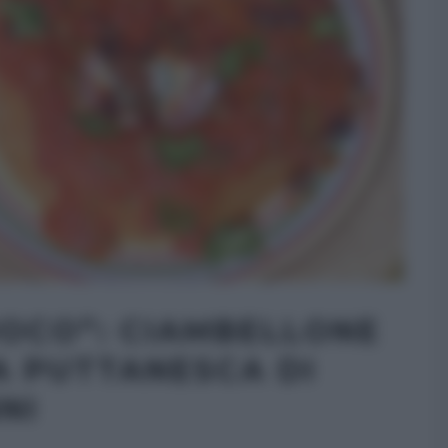
UOCO”: CIAMBELLONE
A PUTTANESCA DI
NI