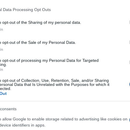
 that this website/app uses one or more Google services and may gath
EDIMENTO
l Data Processing Opt Outs
including but not limited to your visit or usage behaviour. You may click 
 to Google and its third-party tags to use your data for below specifi
o opt-out of the Sharing of my personal data.
ogle consent section.
e e salata. Li scoliamo qualche minuto prima di
In
o opt-out of the Sale of my Personal Data.
cchio d’aglio tritato ed il peperoncino con un
In
 acciughe e le lasciamo sciogliere dolcemente. A
to opt-out of processing my Personal Data for Targeted
 il concentrato di pomodoro ed i capperi.
ing.
In
 infine uniamo i pelati, copriamo e lasciamo
ne, con il basilico. Scoliamo gli spaghetti e li
o opt-out of Collection, Use, Retention, Sale, and/or Sharing
ersonal Data that Is Unrelated with the Purposes for which it
lected.
Out
consents
o allow Google to enable storage related to advertising like cookies on
evice identifiers in apps.