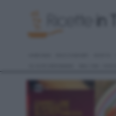
HOME PAGE
DOLCI E DESSERT
RICETTE
GLI ALTRI (PROGRAMMI)
REAL TIME – FOOD