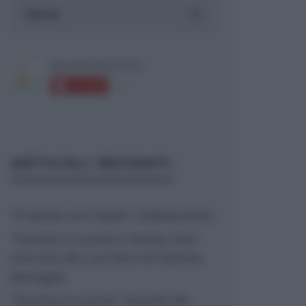
ARTICOLI RECENTI
“A tavola con Csaba”: chelsea buns
“Giusina in cucina e nonna Lina”:
treccine allo zucchero di Giusina
Battaglia
“Giusina in cucina”: biscotti da