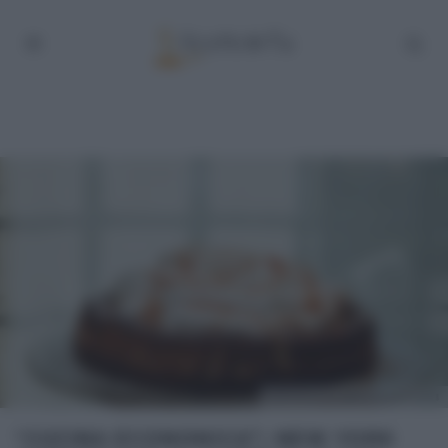
La #ricetta nel primo commento ⬇⬇⬇
“CUCINA ECONOMICA”: NEW YORK