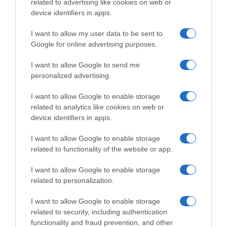
related to advertising like cookies on web or
device identifiers in apps.
I want to allow my user data to be sent to
Google for online advertising purposes.
CHI SIAMO
I want to allow Google to send me
personalized advertising.
Dalla tv, alla brace. RicetteInTv.com nasce dall'idea di
raccogliere le follie culinarie di chef navigati e cuochi
I want to allow Google to enable storage
improvvisati, che preferiscono gli studi televisivi alle cucine di
related to analytics like cookies on web or
un ristorante...
continua...
device identifiers in apps.
I want to allow Google to enable storage
related to functionality of the website or app.
I want to allow Google to enable storage
related to personalization.
I want to allow Google to enable storage
Home
Chi Siamo | Contatti
Cookie
related to security, including authentication
Privacy
functionality and fraud prevention, and other