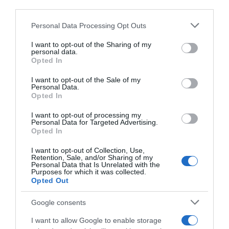
downstream participants.
ARTICOLI RECENTI
Personal Data Processing Opt Outs
This information may also be disclosed by us to third parties
on the IAB’s List of Downstream Participants that may further
I want to opt-out of the Sharing of my
disclose it to other third parties.
personal data.
“A tavola con Csaba”: chelsea buns
Opted In
Please note that this website/app uses one or more Google
“Giusina in cucina e nonna Lina”: treccine allo zucchero di
services and may gather and store information including but
I want to opt-out of the Sale of my
Giusina Battaglia
Personal Data.
not limited to your visit or usage behaviour. You may click to
Opted In
grant or deny consent to Google and its third-party tags to
“Giusina in cucina”: biscotti da inzuppo di Giusina Battaglia
use your data for below specified purposes in below Google
“In cucina con Imma e Matteo”: tortino al cioccolato
I want to opt-out of processing my
consent section.
Personal Data for Targeted Advertising.
“Camper”: semifreddo di yogurt e crumble
Opted In
I want to opt-out of Collection, Use,
Retention, Sale, and/or Sharing of my
Personal Data that Is Unrelated with the
Purposes for which it was collected.
Opted Out
Google consents
I want to allow Google to enable storage