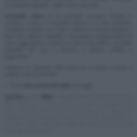
e la facciamo riposare, meglio se per una notte.
Caramello salato
: in un pentolino, facciamo fondere lo
zucchero a secco e lo lasciamo dorare. In un altro pentolino,
scaldiamo la panna con il burro. Uniamo la miscela di panna e
burro ben calda al caramello e mescoliamo energicamente sul
fuoco. Aggiungiamo un pizzico di sale e mescoliamo. Lasciamo
intiepidire. Nel caso si indurisse, vi basterà scaldarlo a
bagnomaria.
Copriamo la superficie della torta con la panna montata e
coliamo sopra il caramello.
Per le
altre ricette di Csaba
,
clicca
qui
Specifica
:
questo
NON
è il blog/sito ufficiale delle trasmissioni
di cui trascrivo le ricette, quindi E’ sempre mezzogiorno ed
altre, ma vuole essere solo un ‘taccuino‘ su cui appuntare
ingredienti e procedimenti delle ricette più interessanti. Le
immagini delle ricette sono tratte dai siti ufficiali/streaming
dei programmi, ovvero: