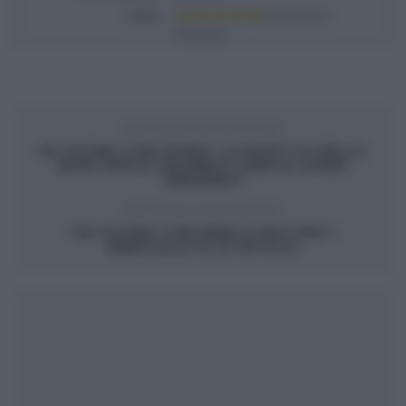
Voto
Based on
1
Review(s)
ARTICOLO PRECEDENTE
IN CUCINA CON SONIA: LA RICETTA DELLA
IRISH APPLE CRUMBLE CAKE DI SONIA
PERONACI
ARTICOLO SUCCESSIVO
“IN CUCINA CON IMMA E MATTEO”:
SBRICIOLATA DI PATATE