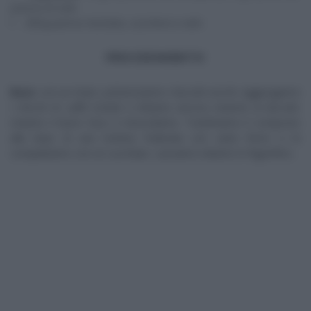
pizzico di sale
250 g panna montata, zucchero a velo
PROCEDIMENTO
Base
: con un mixer, polverizziamo i biscotti secchi. Aggiungiamo
i chicchi di caffè tostati e tritiamo ancora insieme ai biscotti.
Uniamo il burro fuso e mescoliamo. Trasferiamo il composto
alla base di una tortiera foderata con carta forno e lo
compattiamo con un cucchiaio. Lasciamo indurire in frigorifero.