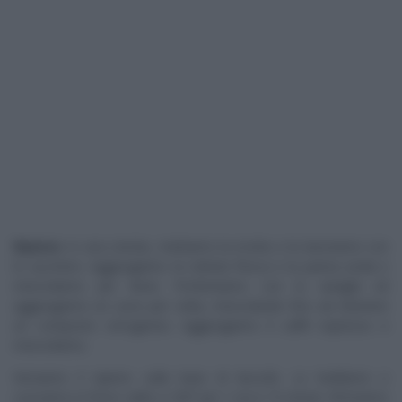
Ripieno
: in una ciotola, mettiamo la ricotta e la lavoriamo con
lo zucchero. Aggiungiamo la robiola fresca e la panna acida e
mescoliamo per bene. Profumiamo con la vaniglia ed
aggiungiamo un uovo per volta, mescolando fino ad ottenere
un composto omogeneo. Aggiungiamo il caffè espresso e
mescoliamo.
Versiamo il ripieno sulla base di biscotti. Lo livelliamo e
cuociamo in forno caldo a 160° per 1 ora e 15 minuti. Sforniamo