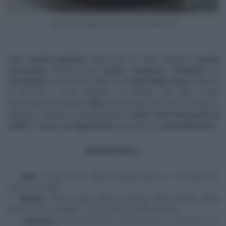
fermo immagine da diretta Food Network
Nelle
nuove puntate
della serie di
Food Network
Cucina
economica
, dedicata alla
cucina ‘
moderna
‘, semplice
ed
economica
, in onda sul canale 33,
Csaba Dalla Zorza
, esperta
di
bon-ton
e cuoca raffinata, ha rivelato una delle ricette
contenute nell’omonimo
libro
da lei firmato (
Cucina economica
,
appunto). Vediamo come preparare la
New York cheesecake al
caffè
.
Di seguito gli
ingredienti
necessari ed il
procedimento
.
INGREDIENTI
Base
: 100 g burro, 200 g biscotti secchi, 1 cucchiaio di
chicchi di caffè
Ripieno
: 500 g ricotta, 200 g zucchero, 150 g robiola, 180 g
panna acida, vaniglia, 4 uova, 80 ml caffè espresso
Copertura
: 75 g zucchero, 60 ml panna, 5 g burro, un