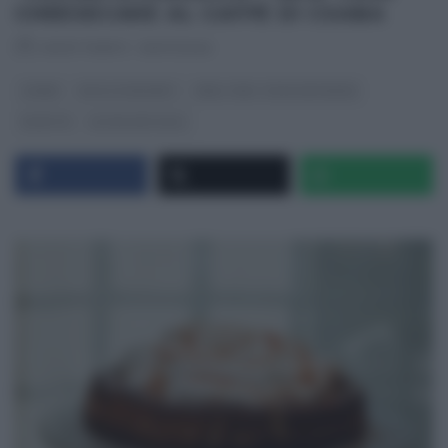
CHEESECAKE AL CAFFÈ DI CSABA
RICETTEINTV
·
01/07/2026
CSABA
DOLCI E DESSERT
REAL TIME - FOOD NETWORK
RICETTE
ULTIMI ARTICOLI