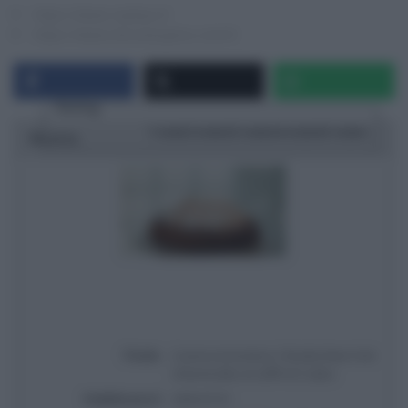
https://www.raiplay.it/
https://www.discoveryplus.com/it
Rating
1 star
2 stars
3 stars
4 stars
5 stars
Ricetta
Titolo
Cucina economica | Ricetta New York
cheesecake al caffè di Csaba
Pubblicata il
2026-07-01