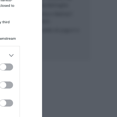
inzuppo di Giusina Battaglia
closed to
“In cucina con Imma e Matteo”:
tortino al cioccolato
 third
“Camper”: semifreddo di yogurt e
crumble
Downstream
er and store
to grant or
ed purposes