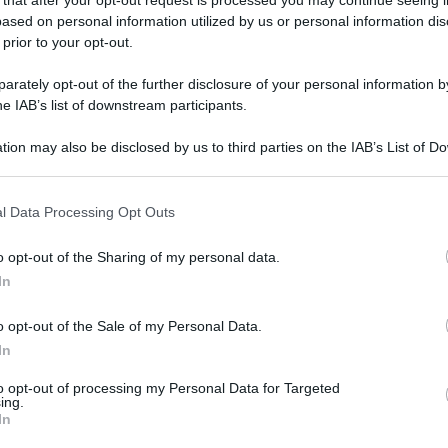
ased on personal information utilized by us or personal information dis
 prior to your opt-out.
rately opt-out of the further disclosure of your personal information by
he IAB’s list of downstream participants.
tion may also be disclosed by us to third parties on the IAB’s List of 
 that may further disclose it to other third parties.
 that this website/app uses one or more Google services and may gath
l Data Processing Opt Outs
including but not limited to your visit or usage behaviour. You may click 
 to Google and its third-party tags to use your data for below specifi
o opt-out of the Sharing of my personal data.
ogle consent section.
In
o opt-out of the Sale of my Personal Data.
lo spazio dedicato alla cucina, all’interno del
In
ivo su Rai2,
Detto Fatto
, ha dato la ricetta
to opt-out of processing my Personal Data for Targeted
a
.
Di seguito ingredienti e procedimento.
ing.
In