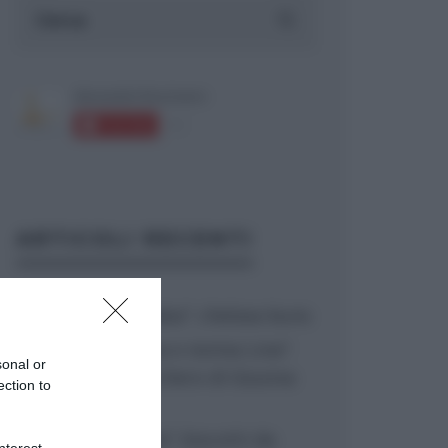
ARTICOLI RECENTI
“A tavola con Csaba”: chelsea buns
“Giusina in cucina e nonna Lina”:
sonal or
treccine allo zucchero di Giusina
ection to
Battaglia
“Giusina in cucina”: biscotti da
nterest-