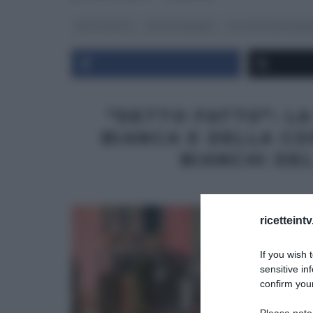
DETTO FATTO
DOLCI E DESSERT
GLI ALTRI (PROGRAM
“DETTO FATTO”: L
BIANCA E DELLA C
BIANCHI DEL
ricetteint
If you wish 
sensitive in
confirm your
Please note