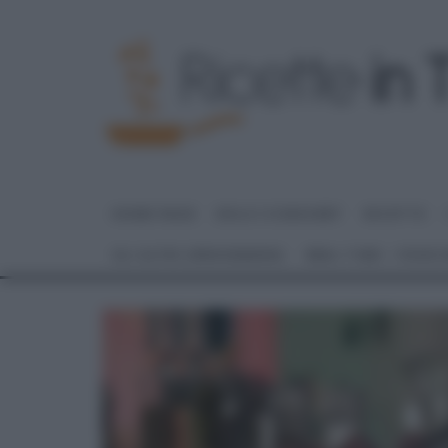
HOME PAGE
DOLCI E DESSERT
RICETTE
GLI ALTRI (PROGRAMMI)
REAL TIME – FOOD