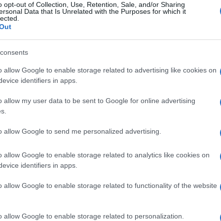
g di ricotta fresca, 150 g di lamponi, more e
o opt-out of Collection, Use, Retention, Sale, and/or Sharing
ersonal Data that Is Unrelated with the Purposes for which it
 zucchero a velo.
lected.
Out
consents
o allow Google to enable storage related to advertising like cookies on
evice identifiers in apps.
o allow my user data to be sent to Google for online advertising
s.
to allow Google to send me personalized advertising.
o allow Google to enable storage related to analytics like cookies on
evice identifiers in apps.
aglia fine. Raccoglie la ricotta, la mette nella
o allow Google to enable storage related to functionality of the website
ersa la ricotta nella coppa e dispone sopra la
gli stessi passaggi, per fare un altro strato di
o allow Google to enable storage related to personalization.