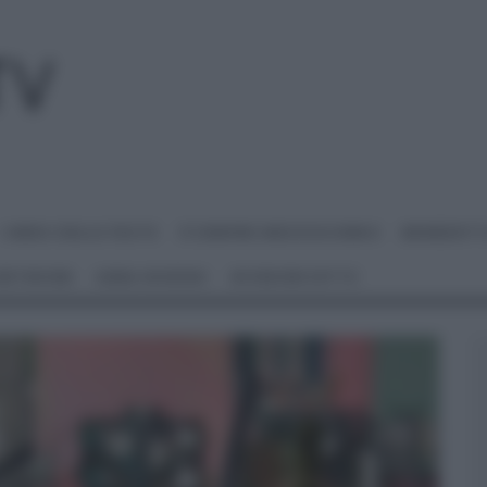
I MENU DELLE FESTE
É SEMPRE MEZZOGIORNO
BENEDETT
 NETWORK
ANNA MORONI
#VIDEORICETTE