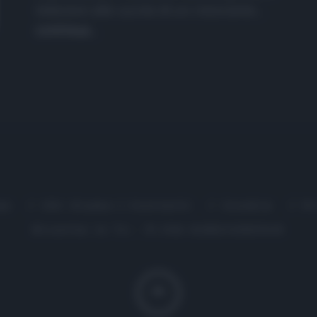
televisivi alle cucine di un ristorante...
continua...
me
Chi Siamo | Contatti
Cookie
P
Ricette in Tv - P.IVA 02821290349