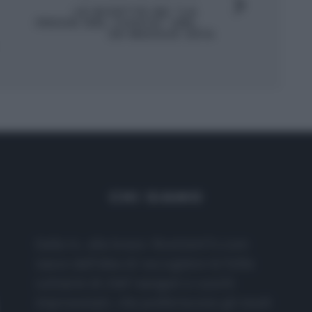
LE RICETTE DE “LA
PROVA DEL CUOCO” DEL
26 MAGGIO 2014
CHI SIAMO
Dalla tv, alla brace. RicetteInTv.com
nasce dall'idea di raccogliere le follie
culinarie di chef navigati e cuochi
improvvisati, che preferiscono gli studi