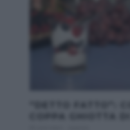
“DETTO FATTO”: C
COPPA GHIOTTA DI
RICETTEINTV
·
25/05/2014