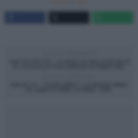
Facebook
|
Twitter
ARTICOLO PRECEDENTE
“DETTO FATTO”: LA RICETTA DELLE ROTELLE
AL CIOCCOLATO DI GIORGIA DI SABATINO.
ARTICOLO SUCCESSIVO
SNACK TV – “FUORI MENU”: LA NUOVA SERIE,
DA QUESTA SERA, SU REAL TIME.