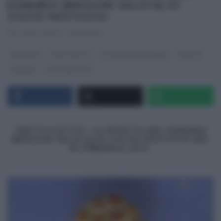
DANUBIO (BRIOCHE SALATA) DI
CICCIO PASTICCIO.
RICETTEINTV
·
25/02/2014
ANTIPASTI
DETTO FATTO
GLI ALTRI (PROGRAMMI)
RICETTE
SECONDI
ULTIMI ARTICOLI
“DETTO FATTO”: LA RICETTA DEL DANUBIO
(BRIOCHE SALATA) DI CICCIO PASTICCIO DEL
25 FEBBRAIO 2014.