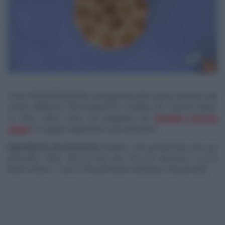
Il tutor
Ciccio Pasticcio
,
protagonista dello spazio dedicato alla
cucina, all’interno del programma condotto da Caterina Balivo
su Rai2,
Detto Fatto
, ha preparato del
Danubio (brioche
salata)
.
Di seguito ingredienti e procedimento.
Ingredienti per 6 persone
: basilico, 250 g di provola, 250 g di
prosciutto cotto, 40 g di olio evo, 30 g di zucchero, 12 g di
lievito di birra, 1 uovo, 550 g di farina manitoba, 230 g di latte.