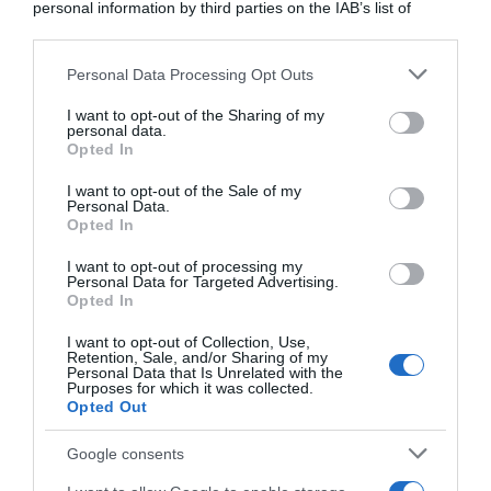
personal information by third parties on the IAB’s list of
downstream participants.
ARTICOLI RECENTI
Personal Data Processing Opt Outs
This information may also be disclosed by us to third parties
on the IAB’s List of Downstream Participants that may further
I want to opt-out of the Sharing of my
disclose it to other third parties.
personal data.
“A tavola con Csaba”: chelsea buns
Opted In
Please note that this website/app uses one or more Google
“Giusina in cucina e nonna Lina”: treccine allo zucchero di
services and may gather and store information including but
I want to opt-out of the Sale of my
Giusina Battaglia
Personal Data.
not limited to your visit or usage behaviour. You may click to
Opted In
grant or deny consent to Google and its third-party tags to
“Giusina in cucina”: biscotti da inzuppo di Giusina Battaglia
use your data for below specified purposes in below Google
“In cucina con Imma e Matteo”: tortino al cioccolato
I want to opt-out of processing my
consent section.
Personal Data for Targeted Advertising.
“Camper”: semifreddo di yogurt e crumble
Opted In
I want to opt-out of Collection, Use,
Retention, Sale, and/or Sharing of my
Personal Data that Is Unrelated with the
Purposes for which it was collected.
Opted Out
Google consents