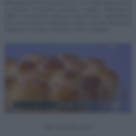
dall’impasto di circa 50 g l’una (o 30, se ne volete di più piccole).
Le farciamo con provola, prosciutto e basilico. Sistemiamo le
palline in una tortiera rivestita di carta da forno. Spennelliamo
con un rosso d’uovo stemperato nel latte. Facciamo lievitare per
un’altra ora. Cuociamo 20 minuti in forno a 180 gradi.
Segui
Ricetteintv.com
su