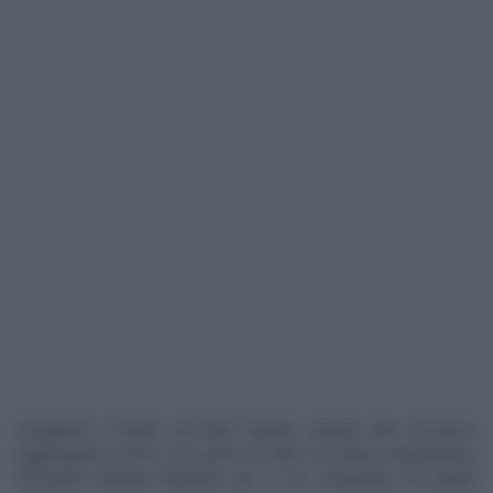
Sciogliamo il lievito nel latte tiepido, insieme allo zucchero.
Aggiungiamo l’uovo, una presa di sale e la farina; impastiamo.
Facciamo lievitare l’impasto per 2 ore. Ricaviamo 30 palline