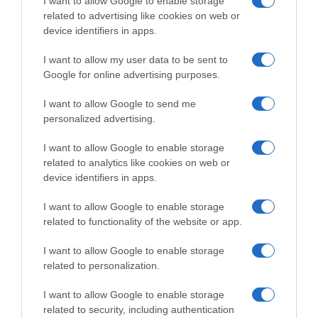
I want to allow Google to enable storage
related to advertising like cookies on web or
device identifiers in apps.
I want to allow my user data to be sent to
Google for online advertising purposes.
CHI SIAMO
I want to allow Google to send me
personalized advertising.
Dalla tv, alla brace. RicetteInTv.com nasce dall'idea di
raccogliere le follie culinarie di chef navigati e cuochi
I want to allow Google to enable storage
improvvisati, che preferiscono gli studi televisivi alle cucine di
related to analytics like cookies on web or
un ristorante...
continua...
device identifiers in apps.
I want to allow Google to enable storage
related to functionality of the website or app.
I want to allow Google to enable storage
related to personalization.
I want to allow Google to enable storage
Home
Chi Siamo | Contatti
Cookie
related to security, including authentication
Privacy