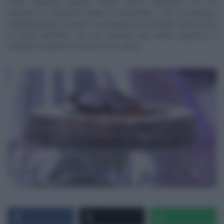
fruste elettriche qualche minuto prima. Montiamo fino ad
ottenere un composto chiaro e consistente e fino al completo
raffreddamento. Uniamo il mascarpone e montiamo ancora con
le fruste elettriche, fino ad ottenere una crema spumosa e
vellutata. Serviamo la torta con la crema.