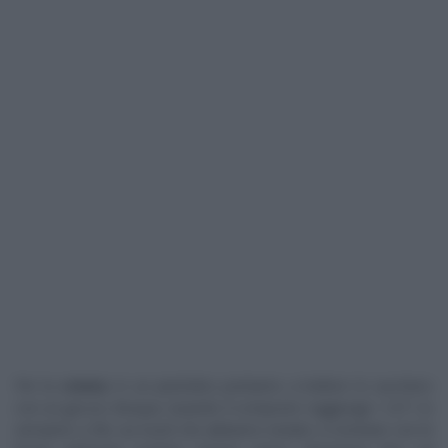
Per la
crema
: in un pentolino portiamo a bollore lo zucchero
con un goccio d’acqua. Quando il composto raggiunge i 121°, lo
versiamo a filo sui tuorli che abbiamo iniziato a montare con le