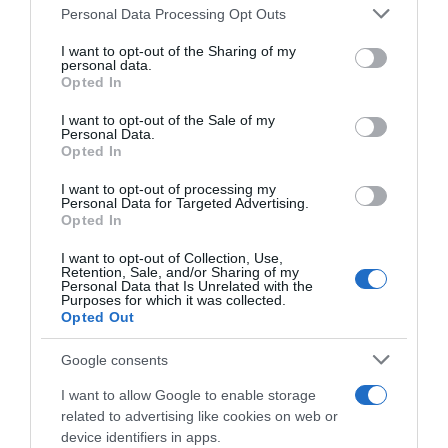
ARTICOLI RECENTI
Personal Data Processing Opt Outs
This information may also be disclosed by us to third parties
on the IAB’s List of Downstream Participants that may further
I want to opt-out of the Sharing of my
disclose it to other third parties.
personal data.
“A tavola con Csaba”: chelsea buns
Opted In
Please note that this website/app uses one or more Google
“Giusina in cucina e nonna Lina”: treccine allo zucchero di
services and may gather and store information including but
I want to opt-out of the Sale of my
Giusina Battaglia
Personal Data.
not limited to your visit or usage behaviour. You may click to
Opted In
grant or deny consent to Google and its third-party tags to
“Giusina in cucina”: biscotti da inzuppo di Giusina Battaglia
use your data for below specified purposes in below Google
“In cucina con Imma e Matteo”: tortino al cioccolato
I want to opt-out of processing my
consent section.
Personal Data for Targeted Advertising.
“Camper”: semifreddo di yogurt e crumble
Opted In
I want to opt-out of Collection, Use,
Retention, Sale, and/or Sharing of my
Personal Data that Is Unrelated with the
Purposes for which it was collected.
Opted Out
Google consents
I want to allow Google to enable storage
related to advertising like cookies on web or
device identifiers in apps.