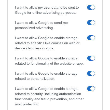
I want to allow my user data to be sent to
Google for online advertising purposes.
CHI SIAMO
I want to allow Google to send me
personalized advertising.
Dalla tv, alla brace. RicetteInTv.com nasce dall'idea di
raccogliere le follie culinarie di chef navigati e cuochi
I want to allow Google to enable storage
improvvisati, che preferiscono gli studi televisivi alle cucine di
related to analytics like cookies on web or
un ristorante...
continua...
device identifiers in apps.
I want to allow Google to enable storage
related to functionality of the website or app.
I want to allow Google to enable storage
related to personalization.
I want to allow Google to enable storage
Home
Chi Siamo | Contatti
Cookie
related to security, including authentication
Privacy
functionality and fraud prevention, and other
Ricette in Tv - P.IVA 02821290349
user protection.