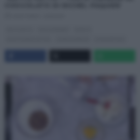
CIOCCOLATO DI MICHEL PAQUIER
RICETTEINTV
·
23/10/2017
DETTO FATTO
DOLCI E DESSERT
RICETTE
RICETTE SENZA GLUTINE
SLIDER HOMEPAGE
ULTIMI ARTICOLI