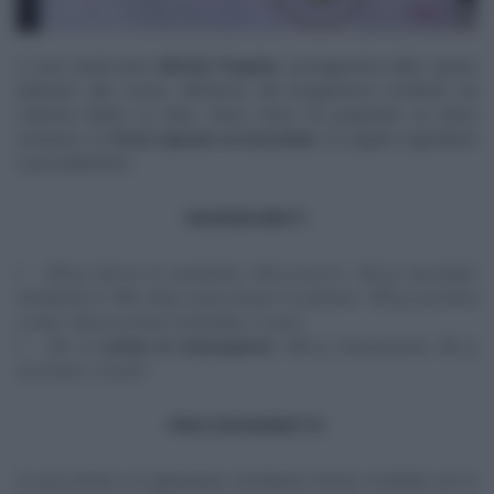
Il
tutor
pasticciere
Michel Paquier,
protagonista dello spazio
dedicato alla cucina, all’interno del programma condotto da
Caterina Balivo su Rai2,
Detto Fatto
, ha preparato un dolce
nostrano, la
Torta Caprese al cioccolato
.
Di seguito ingredienti
e procedimento.
INGREDIENTI
350 g farina di mandorle, 230 g burro, 150 g cioccolato
fondente al 70%, 40 g cacao amaro in polvere, 180 g zucchero
a velo, 50 g zucchero semolato, 5 uova
Per la
crema al mascarpone
: 300 g mascarpone, 80 g
zucchero, 3 tuorli
PROCEDIMENTO
In una ciotola o in planetaria, montiamo il burro morbido con lo