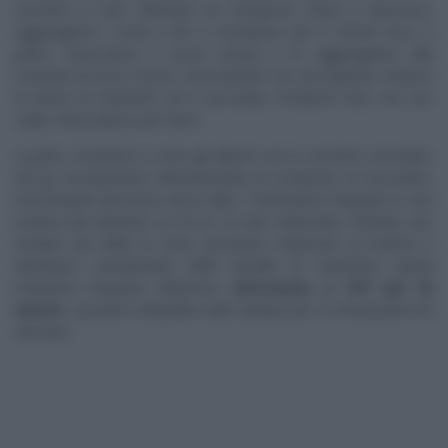
zucchero a velo. Ottenuto un composto chiaro e spumoso,
aggiungiamo i tuorli a filo e montiamo per 5 minuti circa. A
parte, setacciamo il cacao amaro e lo aggiungiamo alla
montata di uova e burro, mescolando con una spatola. Uniamo
la farina di mandorle ed il cioccolato fondente fuso ma non
caldo. Mescoliamo per bene.
A parte, montiamo a neve gli albumi con lo zucchero semolato
(50 g). Incorporiamo delicatamente al composto al cioccolato,
mescolando dal basso verso l’alto. Trasferiamo l’impasto in una
tortiera del diametro di 20-22 cm ben imburrata. Volendo, per
rendere più bella la torta, possiamo imburrare la tortiera e
distribuire casualmente delle lamelle di mandorle, quindi
mettiamo l’impasto all’interno.
Inforniamo a 170° per 35
minuti.
Lasciamo intiepidire nello stampo per 15 minuti prima di
sfornare.