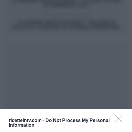
“É SEMPRE MEZZOGIORNO”: LE RICETTE DEL
25 FEBBRAIO 2021
ARTICOLO SUCCESSIVO
“É SEMPRE MEZZOGIORNO”: VALIGINI DI
POLLO AI CARCIOFI DI DANIELE PERSEGANI
ricetteintv.com -
Do Not Process My Personal
Information