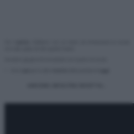
Per il
pesto
, frulliamo con un mixer ad immersione la rucola
con sale, pepe ed olio quanto basta.
Serviamo gli gnocchi irrorandoli con il pesto di rucola.
Clicca
qui
per le altre
ricette
della puntata di
oggi
ANCORA UN’ALTRA RICETTA…