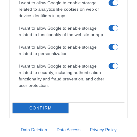
raccogliere le follie culinarie di chef navigati e cuochi
I want to allow Google to enable storage
improvvisati, che preferiscono gli studi televisivi alle cucine di
related to analytics like cookies on web or
un ristorante...
continua...
device identifiers in apps.
I want to allow Google to enable storage
related to functionality of the website or app.
I want to allow Google to enable storage
related to personalization.
I want to allow Google to enable storage
Home
Chi Siamo | Contatti
Cookie
related to security, including authentication
Privacy
functionality and fraud prevention, and other
Ricette in Tv - P.IVA 02821290349
user protection.
CONFIRM
Data Deletion
Data Access
Privacy Policy