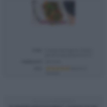
Titolo
É sempre mezzogiorno | Ricetta
gnocchi di mascarpone di zia Cri
Pubblicata il
2021-02-25
Voto
Based on
1
Review(s)
ARTICOLO PRECEDENTE