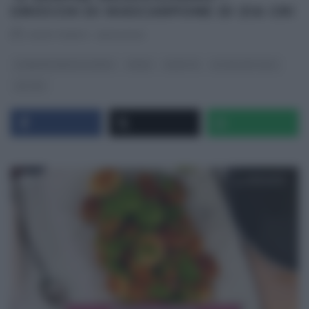
GNOCCHI DI MASCARPONE DI ZIA CRI
RICETTEINTV
·
25/02/2021
É SEMPRE MEZZOGIORNO
PRIMI
RICETTE
ULTIMI ARTICOLI
ZIA CRI