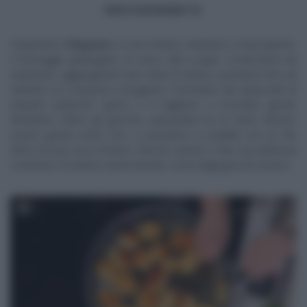
PROCEDIMENTO
Prepariamo
l’impasto
: in una ciotola, mettiamo il mascarpone,
il formaggio grattugiato, le uova, sale e pepe. Cominciamo ad
impastare, aggiungendo man mano la farina. Lavoriamo fino ad
ottenere un composto omogeneo. Formiamo dei salsicciotti di
impasto piuttosto spessi e li tagliamo a tocchetti grandi.
Rendiamo sferici gli gnocchi, passandoli tra le mani: devono
essere grandi come noci. Li passiamo in padella con un filo
d’olio ed una noce di burro: devono dorare e fare una deliziosa
crosticina. Possiamo anche lessarli, come degli gnocchi classici.