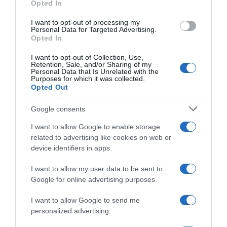
Opted In
grant or deny consent to Google and its third-party tags to
“Giusina in cucina”: biscotti da inzuppo di Giusina Battaglia
use your data for below specified purposes in below Google
“In cucina con Imma e Matteo”: tortino al cioccolato
I want to opt-out of processing my
consent section.
Personal Data for Targeted Advertising.
“Camper”: semifreddo di yogurt e crumble
Opted In
I want to opt-out of Collection, Use,
Retention, Sale, and/or Sharing of my
Personal Data that Is Unrelated with the
Purposes for which it was collected.
Opted Out
Google consents
I want to allow Google to enable storage
related to advertising like cookies on web or
device identifiers in apps.
I want to allow my user data to be sent to
Google for online advertising purposes.
CHI SIAMO
I want to allow Google to send me
personalized advertising.
Dalla tv, alla brace. RicetteInTv.com nasce dall'idea di