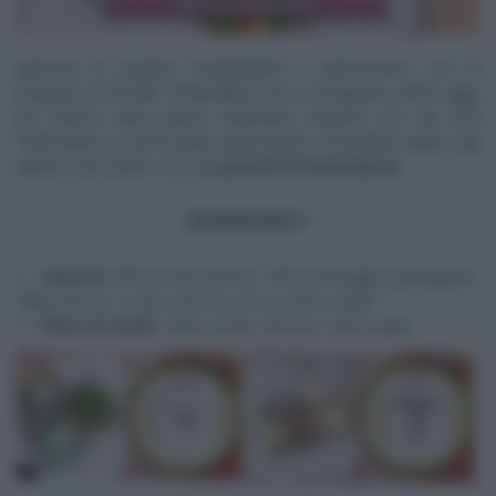
Apertura di puntata scoppiettante e golosissimo, con la
proposta di Zia
Cri
. L’infaticabile cuoca romagnola, anche oggi,
per l’ultima volta questa settimana, propone uno dei suoi
manicaretti, un primo piatto golosissimo, da prepara subito, già
adesso, per pranzo. Ecco gli
gnocchi di mascarpone
.
INGREDIENTI
Gnocchi
: 350 g mascarpone, 100 g formaggio grattugiato,
300 g farina, 2 uova, olio evo, burro, sale e pepe
Pesto di rucola
: 100 g rucola, olio evo, sale e pepe