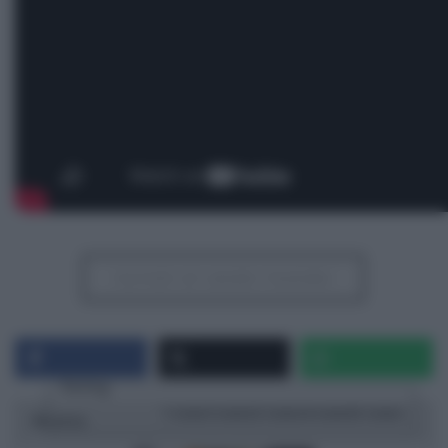
Iscriviti al canale Youtube
Rating
1 star
2 stars
3 stars
4 stars
5 stars
Ricetta