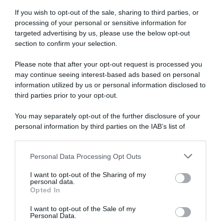
If you wish to opt-out of the sale, sharing to third parties, or
processing of your personal or sensitive information for
targeted advertising by us, please use the below opt-out
section to confirm your selection.
Please note that after your opt-out request is processed you
may continue seeing interest-based ads based on personal
information utilized by us or personal information disclosed to
third parties prior to your opt-out.
You may separately opt-out of the further disclosure of your
personal information by third parties on the IAB’s list of
downstream participants.
ARTICOLI RECENTI
Personal Data Processing Opt Outs
This information may also be disclosed by us to third parties
on the IAB’s List of Downstream Participants that may further
I want to opt-out of the Sharing of my
disclose it to other third parties.
personal data.
“A tavola con Csaba”: chelsea buns
Opted In
Please note that this website/app uses one or more Google
“Giusina in cucina e nonna Lina”: treccine allo zucchero di
services and may gather and store information including but
I want to opt-out of the Sale of my
Giusina Battaglia
Personal Data.
not limited to your visit or usage behaviour. You may click to