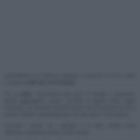
Spennelliamo con dell’uovo sbattuto e cuociamo in forno caldo
e statico
a 240° per 10-12 minuti.
Per la
salsa
, mescoliamo pari peso di senape e maionese,
quindi aggiungiamo mezzo cucchiaio di paprica dolce, pepe
macinato, un cucchiaio di aceto bianco ed un cucchiaio di succo
di lime. Uniamo i gamberetti già cotti alla salsa e mescoliamo.
Farciamo i panini con i gamberi e la salsa, cipolla cruda
affettata, coriandolo tritato e fette di lime.