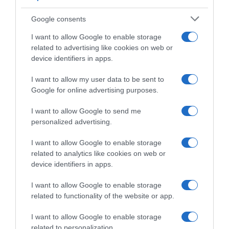
Google consents
I want to allow Google to enable storage
related to advertising like cookies on web or
device identifiers in apps.
I want to allow my user data to be sent to
Google for online advertising purposes.
CHI SIAMO
I want to allow Google to send me
personalized advertising.
Dalla tv, alla brace. RicetteInTv.com nasce dall'idea di
raccogliere le follie culinarie di chef navigati e cuochi
I want to allow Google to enable storage
improvvisati, che preferiscono gli studi televisivi alle cucine di
related to analytics like cookies on web or
un ristorante...
continua...
device identifiers in apps.
I want to allow Google to enable storage
related to functionality of the website or app.
I want to allow Google to enable storage
related to personalization.