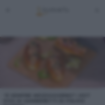
“É SEMPRE MEZZOGIORNO”: HOT
DOG AI GAMBERETTI DI FULVIO