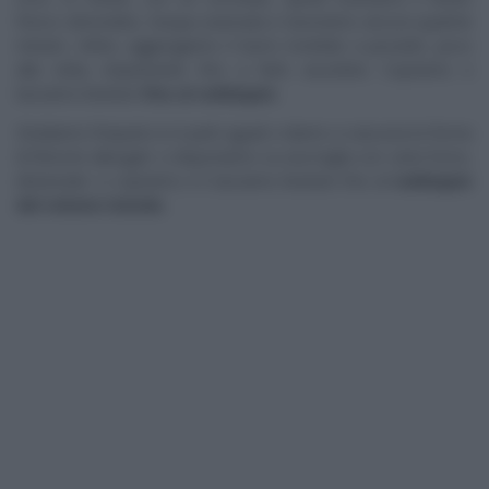
fresco sbriciolato, l’acqua avanzata e lavoriamo ancora qualche
minuto. Infine, aggiungiamo il burro morbido a pezzetti, poco
alla volta, impastando fino a farlo assorbire. Copriamo e
lasciamo lievitare
fino al raddoppio
.
Dividiamo l’impasto in 6 parti uguali e diamo a ciascuna la forma
di filoncini allungati. Li disponiamo su una teglia con carta forno,
distanziati. Li copriamo e li lasciamo lievitare fino al
raddoppio
del volume iniziale.