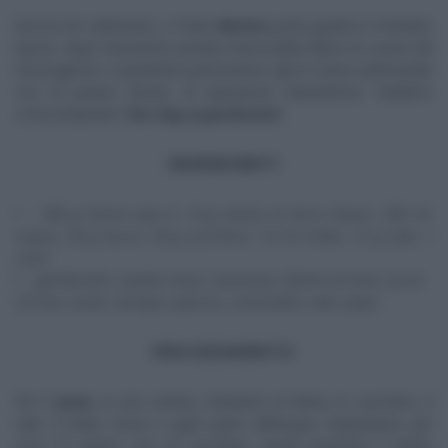
Ancora tre settimane, e Fulvio
Marino
potrà godersi il meritato
riposo, dopo l’ennesima annata memorabile dietro le cucine del
mezzogiorno. Il panettiere piemontese apre il menu settimanale
con un panino farcito, di ispirazione statunitense. Vediamo
come preparare l’
hot dog ai gamberetti.
INGREDIENTI
500 g farina tipo 0, 10 g lievito di birra fresco, 250 ml
acqua, 50 g burro, 30 g zucchero, 10 ml miele, 12 g sale, 1
uovo
gamberetti, cipolla rossa, maionese, fettine di lime, succo
di lime, aceto, senape, paprica, coriandolo, sale, pepe
PROCEDIMENTO
Per il
pane
, in una ciotola, mettiamo la farina, lo zucchero, il
sale, il miele, l’uovo e gran parte dell’acqua. Impastiamo per
circa 10 minuti, con un cucchiaio, quindi inseriamo il lievito