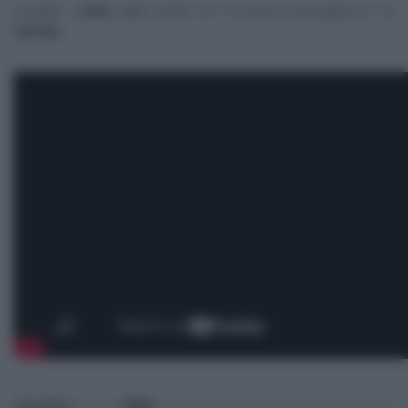
Trovate i
video
delle ricette di “
É sempre mezzogiorno
” su
RaiPlay
.
Specifica
:
questo
NON
è il blog/sito ufficiale delle trasmissioni