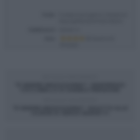
Titolo
É sempre mezzogiorno | Ricetta hot
dog ai gamberetti di Fulvio Marino
Pubblicata il
2024-05-13
Voto
Based on
5
Review(s)
ARTICOLO PRECEDENTE
“É SEMPRE MEZZOGIORNO”: SEMIFREDDO
COCCOBELLO DI DANIELE PERSEGANI
ARTICOLO SUCCESSIVO
“É SEMPRE MEZZOGIORNO”: RISOTTO ALLE
CILIEGIE DI SERGIO BARZETTI