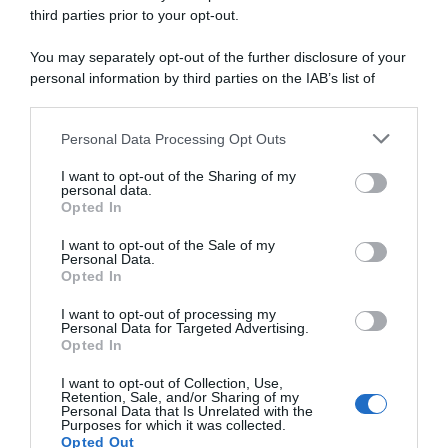
third parties prior to your opt-out.
You may separately opt-out of the further disclosure of your
personal information by third parties on the IAB’s list of
downstream participants.
ARTICOLI RECENTI
Personal Data Processing Opt Outs
This information may also be disclosed by us to third parties
on the IAB’s List of Downstream Participants that may further
I want to opt-out of the Sharing of my
disclose it to other third parties.
personal data.
“A tavola con Csaba”: chelsea buns
Opted In
Please note that this website/app uses one or more Google
“Giusina in cucina e nonna Lina”: treccine allo zucchero di
services and may gather and store information including but
I want to opt-out of the Sale of my
Giusina Battaglia
Personal Data.
not limited to your visit or usage behaviour. You may click to
Opted In
grant or deny consent to Google and its third-party tags to
“Giusina in cucina”: biscotti da inzuppo di Giusina Battaglia
use your data for below specified purposes in below Google
“In cucina con Imma e Matteo”: tortino al cioccolato
I want to opt-out of processing my
consent section.
Personal Data for Targeted Advertising.
“Camper”: semifreddo di yogurt e crumble
Opted In
I want to opt-out of Collection, Use,
Retention, Sale, and/or Sharing of my
Personal Data that Is Unrelated with the
Purposes for which it was collected.
Opted Out