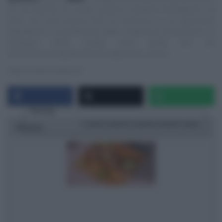
di cui trascrivo le ricette, quindi E’ sempre mezzogiorno ed
altre, ma vuole essere solo un ‘taccuino‘ su cui appuntare
ingredienti e procedimenti delle ricette più interessanti. Le
immagini delle ricette sono tratte dai siti
ufficiali/streaming/Social dei programmi, ovvero:
https://www.raiplay.it/
Rating
1 star
2 stars
3 stars
4 stars
5 stars
Ricetta