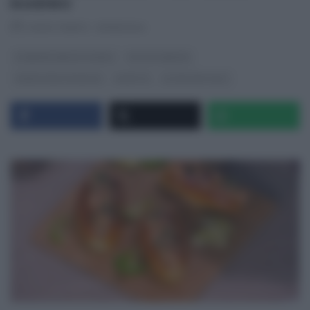
MARINO
RICETTEINTV
·
13/05/2024
É SEMPRE MEZZOGIORNO
FULVIO MARINO
PANE PIZZA FOCACCIA
RICETTE
ULTIMI ARTICOLI