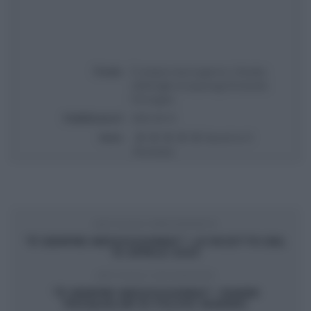
Titolo
É sempre mezzogiorno | Ricetta
millefoglie di asparagi di Daniele
Persegani
Pubblicata il
2025-04-15
Voto
Based on
1
Review(s)
ARTICOLO PRECEDENTE
“É SEMPRE MEZZOGIORNO”: LE RICETTE DEL
15 APRILE 2025
ARTICOLO SUCCESSIVO
“É SEMPRE MEZZOGIORNO”: PANINI
PASQUALINI DI FULVIO MARINO