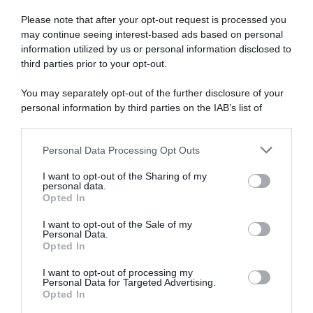
Please note that after your opt-out request is processed you
may continue seeing interest-based ads based on personal
information utilized by us or personal information disclosed to
third parties prior to your opt-out.
You may separately opt-out of the further disclosure of your
personal information by third parties on the IAB’s list of
downstream participants.
ARTICOLI RECENTI
Personal Data Processing Opt Outs
This information may also be disclosed by us to third parties
on the IAB’s List of Downstream Participants that may further
I want to opt-out of the Sharing of my
disclose it to other third parties.
personal data.
“A tavola con Csaba”: chelsea buns
Opted In
Please note that this website/app uses one or more Google
“Giusina in cucina e nonna Lina”: treccine allo zucchero di
services and may gather and store information including but
I want to opt-out of the Sale of my
Giusina Battaglia
Personal Data.
not limited to your visit or usage behaviour. You may click to
Opted In
grant or deny consent to Google and its third-party tags to
“Giusina in cucina”: biscotti da inzuppo di Giusina Battaglia
use your data for below specified purposes in below Google
“In cucina con Imma e Matteo”: tortino al cioccolato
I want to opt-out of processing my
consent section.
Personal Data for Targeted Advertising.
“Camper”: semifreddo di yogurt e crumble
Opted In