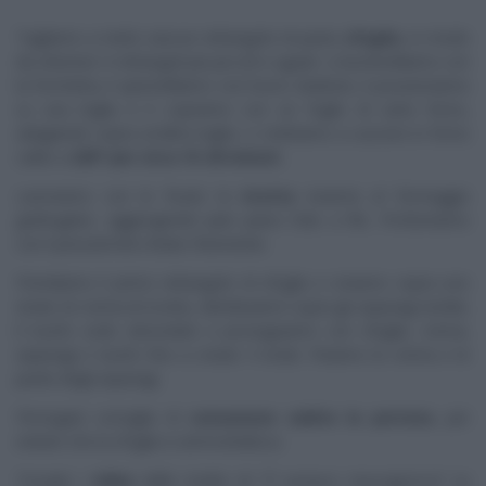
Tagliamo a metà ciascun rettangolo di pasta
sfoglia
, in modo
da ottenere 4 rettangoli più piccoli e uguali. Li bucherelliamo con
la forchetta, li spennelliamo con l’uovo sbattuto, li posizioniamo
su una teglia e li copriamo con un foglio di carta forno,
adagiando sopra un’altra teglia. Li mettiamo a cuocere in forno
caldo a
220° per circa 15-20 minuti.
Lavoriamo con le fruste la
ricotta
insieme al formaggio
grattugiato, aggiungendo pian piano l’olio a filo. Profumiamo
con il prezzemolo tritato finemente.
Prendiamo il primo rettangolo di sfoglia e creiamo sopra uno
strato di crema di ricotta, distribuiamo sopra gli asparagi stufati,
il tuorlo sodo sbriciolato e proseguiamo con sfoglia, crema,
asparagi e tuorlo fino a creare 4 strati. Finiamo la crema e le
punte degli asparagi.
Persegani consiglia di
consumare subito la portata
, per
evitare che la sfoglia si ammorbidisca.
Trovate i
video
delle ricette di “
É sempre mezzogiorno
” su