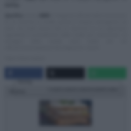
RaiPlay
.
Specifica
:
questo
NON
è il blog/sito ufficiale delle trasmissioni
di cui trascrivo le ricette, quindi E’ sempre mezzogiorno ed
altre, ma vuole essere solo un ‘taccuino‘ su cui appuntare
ingredienti e procedimenti delle ricette più interessanti. Le
immagini delle ricette sono tratte dai siti
ufficiali/streaming/Social dei programmi, ovvero:
https://www.raiplay.i
Rating
1 star
2 stars
3 stars
4 stars
5 stars
Ricetta