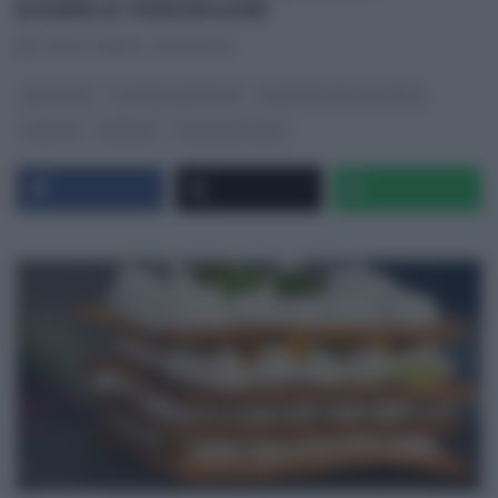
DANIELE PERSEGANI
RICETTEINTV
·
15/04/2025
ANTIPASTI
DANIELE PERSEGANI
É SEMPRE MEZZOGIORNO
RICETTE
SECONDI
ULTIMI ARTICOLI