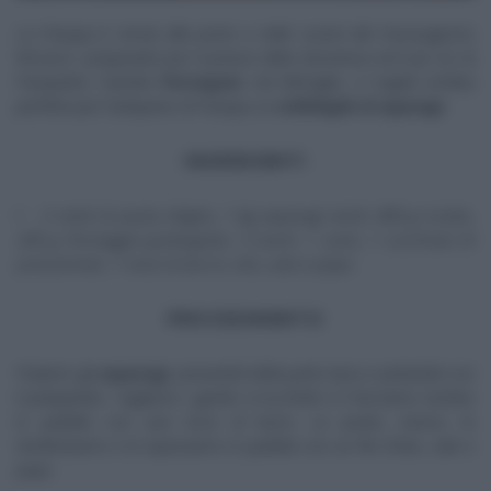
La Pasqua è ormai alle porte e nelle cucine del mezzogiorno
fervono i preparativi per il pranzo della domenica ed il pic nic di
Pasquetta. Daniele
Persegani
, nel dettaglio, ci regala un’idea
perfetta per l’antipasto di Pasqua, la
millefoglie di asparagi.
INGREDIENTI
2 rotoli di pasta sfoglia, 1 kg asparagi verdi, 800 g ricotta,
200 g formaggio grattugiato, 3 tuorli, 1 uovo, 1 cucchiaio di
prezzemolo, 1 noce di burro, olio, sale e pepe
PROCEDIMENTO
Puliamo gli
asparagi
, privandoli della parte dura e pelandoli con
il pelapatate. Tagliamo i gambi a tocchetti e li facciamo stufare
in padella con una noce di burro. Le punte, invece, le
sbollentiamo e le ripassiamo in padella con un filo d’olio, sale e
pepe.