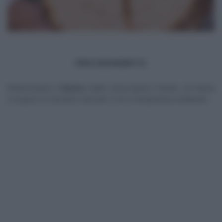
PROCEDIMENTO
Rinfreschiamo il
lievito
madre (mescoliamo il lievito con farina
e acqua) e lo lasciamo riposare 4 ore a temperatura ambiente.