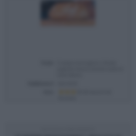
Titolo
É sempre mezzogiorno | Ricetta
pagnotta classica al lievito madre di
Fulvio Marino
Pubblicata il
2023-09-28
Voto
Based on
6
Review(s)
ARTICOLO PRECEDENTE