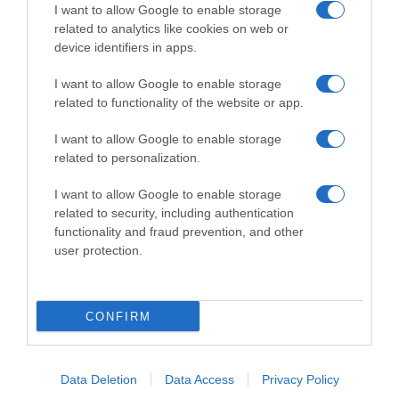
raccogliere le follie culinarie di chef navigati e cuochi
I want to allow Google to enable storage
improvvisati, che preferiscono gli studi televisivi alle cucine di
related to analytics like cookies on web or
un ristorante...
continua...
device identifiers in apps.
I want to allow Google to enable storage
related to functionality of the website or app.
I want to allow Google to enable storage
related to personalization.
I want to allow Google to enable storage
Home
Chi Siamo | Contatti
Cookie
related to security, including authentication
Privacy
functionality and fraud prevention, and other
Ricette in Tv - P.IVA 02821290349
user protection.
CONFIRM
Data Deletion
Data Access
Privacy Policy