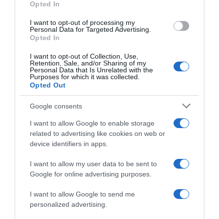
Opted In
grant or deny consent to Google and its third-party tags to
“Giusina in cucina”: biscotti da inzuppo di Giusina Battaglia
use your data for below specified purposes in below Google
“In cucina con Imma e Matteo”: tortino al cioccolato
I want to opt-out of processing my
consent section.
Personal Data for Targeted Advertising.
“Camper”: semifreddo di yogurt e crumble
Opted In
I want to opt-out of Collection, Use,
Retention, Sale, and/or Sharing of my
Personal Data that Is Unrelated with the
Purposes for which it was collected.
Opted Out
Google consents
I want to allow Google to enable storage
related to advertising like cookies on web or
device identifiers in apps.
I want to allow my user data to be sent to
Google for online advertising purposes.
CHI SIAMO
I want to allow Google to send me
personalized advertising.
Dalla tv, alla brace. RicetteInTv.com nasce dall'idea di