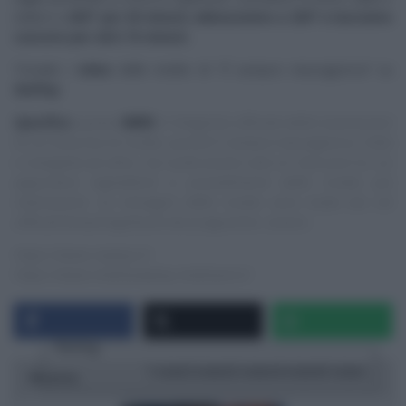
statico a
250° per 25 minuti; abbassiamo a 230° e lasciamo
cuocere per altri 15 minuti.
Trovate i
video
delle ricette di “
É sempre mezzogiorno
” su
RaiPlay
.
Specifica
:
questo
NON
è il blog/sito ufficiale delle trasmissioni
di cui trascrivo le ricette, quindi E’ sempre mezzogiorno, Cotto
e mangiato ed altre, ma vuole essere solo un ‘taccuino‘ su cui
appuntare ingredienti e procedimenti delle ricette più
interessanti. Le immagini delle ricette sono tratte dai siti
ufficiali/streaming/Social dei programmi, ovvero:
https://www.raiplay.it/
https://www.mediasetplay.mediaset.it/
Rating
1 star
2 stars
3 stars
4 stars
5 stars
Ricetta