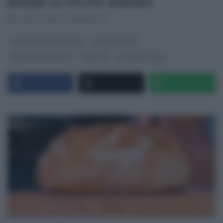
MADRE DI FULVIO MARINO
RICETTEINTV
·
28/09/2023
É SEMPRE MEZZOGIORNO
FULVIO MARINO
PANE PIZZA FOCACCIA
RICETTE
ULTIMI ARTICOLI