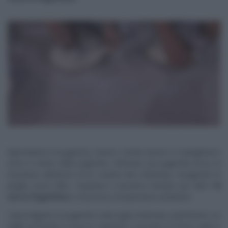
Riprendiamo la pagnotta, tiriamo i lembi esterni e li ripieghiamo
verso il centro della pagnotta. Ottenuta una pagnotta liscia, la
inseriamo all’interno di un cestino ben infarinato, rivolgendo le
pieghe verso l’alto. Copriamo e lasciamo lievitare per altre
10
ore in frigorifero
e mezz’ora a temperatura ambiente.
Capovolgiamo la pagnotta sulla teglia infarinata, pratichiamo un
taglio profondo a croce in superficie. Cuociamo in forno caldo e