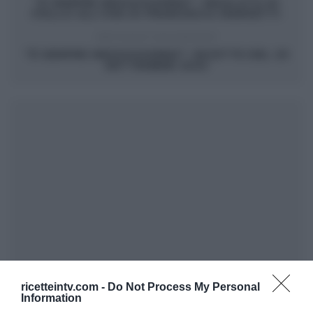
“É SEMPRE MEZZOGIORNO”: INSALATA DI
POLLO ALL’UVA DI FRANCESCA MARSETTI
ARTICOLO SUCCESSIVO
“É SEMPRE MEZZOGIORNO”: RICETTE DEL 29
SETTEMBRE 2023
ricetteintv.com -
Do Not Process My Personal
Information