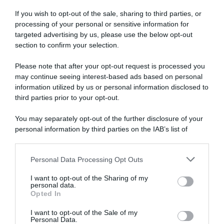
If you wish to opt-out of the sale, sharing to third parties, or
processing of your personal or sensitive information for
targeted advertising by us, please use the below opt-out
section to confirm your selection.
Please note that after your opt-out request is processed you
may continue seeing interest-based ads based on personal
information utilized by us or personal information disclosed to
third parties prior to your opt-out.
You may separately opt-out of the further disclosure of your
personal information by third parties on the IAB’s list of
downstream participants.
ARTICOLI RECENTI
Personal Data Processing Opt Outs
This information may also be disclosed by us to third parties
on the IAB’s List of Downstream Participants that may further
I want to opt-out of the Sharing of my
disclose it to other third parties.
personal data.
“A tavola con Csaba”: chelsea buns
Opted In
Please note that this website/app uses one or more Google
“Giusina in cucina e nonna Lina”: treccine allo zucchero di
services and may gather and store information including but
I want to opt-out of the Sale of my
Giusina Battaglia
Personal Data.
not limited to your visit or usage behaviour. You may click to