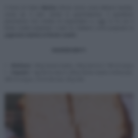
Il forno di Fulvio
Marino
sforna senza sosta deliziosi lievitati,
ormai da 4 anni. Anche in quest’edizione, il panettiere
piemontese non smette di sorprendere e, oggi, lo fa con il
lievito madre preparato 4 anni fa. Vediamo come preparare la
pagnotta classica al lievito madre
.
INGREDIENTI
Rinfresco
: 100 g lievito madre, 100 g farina 0, 100 ml acqua
Impasto
: 1 kg farina tipo 0, 200 g lievito madre rinfrescato,
850 ml acqua, 10 ml olio evo, 20 g sale