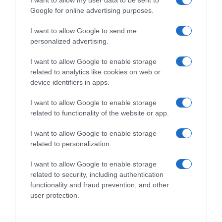
I want to allow my user data to be sent to
Google for online advertising purposes.
CHI SIAMO
I want to allow Google to send me
personalized advertising.
Dalla tv, alla brace. RicetteInTv.com nasce dall'idea di
raccogliere le follie culinarie di chef navigati e cuochi
I want to allow Google to enable storage
improvvisati, che preferiscono gli studi televisivi alle cucine di
related to analytics like cookies on web or
un ristorante...
continua...
device identifiers in apps.
I want to allow Google to enable storage
related to functionality of the website or app.
I want to allow Google to enable storage
related to personalization.
I want to allow Google to enable storage
Home
Chi Siamo | Contatti
Cookie
related to security, including authentication
Privacy
functionality and fraud prevention, and other
Ricette in Tv - P.IVA 02821290349
user protection.