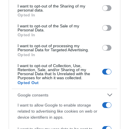
on the IAB’s List of Downstream Participants that may further
I want to opt-out of the Sharing of my
disclose it to other third parties.
personal data.
“Giusina in cucina e nonna Lina”: treccine allo zucchero di
Opted In
Please note that this website/app uses one or more Google
Giusina Battaglia
services and may gather and store information including but
I want to opt-out of the Sale of my
“Giusina in cucina”: biscotti da inzuppo di Giusina Battaglia
Personal Data.
not limited to your visit or usage behaviour. You may click to
Opted In
grant or deny consent to Google and its third-party tags to
“In cucina con Imma e Matteo”: tortino al cioccolato
use your data for below specified purposes in below Google
“Camper”: semifreddo di yogurt e crumble
I want to opt-out of processing my
consent section.
Personal Data for Targeted Advertising.
“Camper”: fritole de pomi (mele)
Opted In
I want to opt-out of Collection, Use,
Retention, Sale, and/or Sharing of my
Personal Data that Is Unrelated with the
Purposes for which it was collected.
Opted Out
Google consents
I want to allow Google to enable storage
related to advertising like cookies on web or
device identifiers in apps.