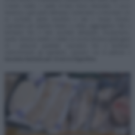
il lievito madre, o quello di birra fresco sbriciolato, il succo
d’arancia e gran parte dell’acqua. Cominciamo a mescolare con
un cucchiaio, quindi inseriamo il sale e l’acqua rimasta.
Lavoriamo per qualche minuto e, infine, aggiungiamo l’olio e
lavoriamo fino a farlo assorbire all’impasto. Incorporiamo,
quindi, l’arancia candita a dadini, la scorza d’arancia grattugiata
ed i pistacchi spadellati. Lavoriamo fino a distribuire
uniformemente gli ingredienti, copriamo con la pellicola e
lasciamo lievitare per 12 ore in frigorifero.