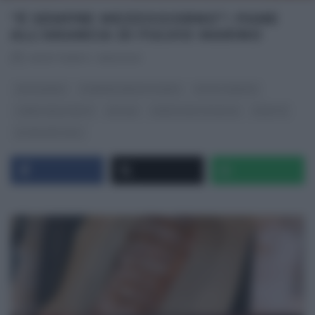
“É SEMPRE MEZZOGIORNO”: PANE
ALL’ARANCIA DI FULVIO MARINO
RICETTEINTV
·
15/12/2021
CAPODANNO
É SEMPRE MEZZOGIORNO
FULVIO MARINO
I MENU DELLE FESTE
NATALE
PANE PIZZA FOCACCIA
RICETTE
ULTIMI ARTICOLI