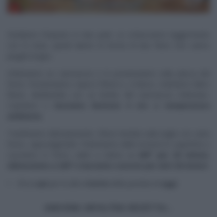
Dividiamo l’impasto in due parti. Le schiacciamo leggermente
con le mani, quindi diamo la forma di due filoni: non vanno
piegati troppo.
Infariniamo un canovaccio e lo posizioniamo sulla placca del
forno. Posizioniamo sopra il filone e, a fianco, mettiamo l’altro
filone, dividendole con un lembo del canovaccio infarinato.
Copriamo e
lasciamo lievitare 4 ore a temperatura
ambiente.
Trasferiamo delicatamente i filone lievitati sulla teglia con carta
forno, capovolgendoli. Pratichiamo delle incisioni in superficie e
cuociamo in forno caldo e statico
a 240° per 20 minuti,
abbassiamo a 220° e lasciamo cuocere per altri 20 minuti.
Clicca
qui
per le altre
ricette
della puntata di
oggi
ANCORA UN’ALTRA RICETTA…