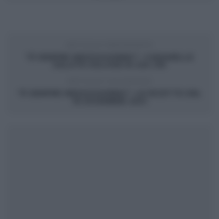
ARTICOLO PRECEDENTE
“É SEMPRE MEZZOGIORNO”: CARAMELLE
SALATE GOLOSE DI ZIA CRI
ARTICOLO SUCCESSIVO
“É SEMPRE MEZZOGIORNO”: LE RICETTE DEL
16 DICEMBRE 2021