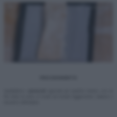
PROCEDIMENTO
Spadelliamo i
pistacchi
sgusciati per qualche minuto, con un
filo d’olio di semi, in modo da tostarli leggermente. Saliamo e
lasciamo raffreddare.