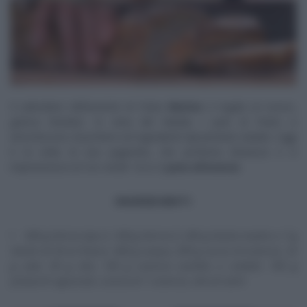
Il calendario dell’avvento di Fulvio
Marino
ci regala un nuovo,
goloso lievitato. In vista del Natale, i pani di Fulvio si
arricchiscono di profumi ed ingredienti tipicamente natalizi. Oggi
è la volta di una pagnotta, che profuma d’arancia e si
impreziosisce di ‘oro verde’. Ecco il
pane all’arancia
.
INGREDIENTI
500 g farina tipo 2, 500 g farina 0, 200 g lievito madre o 7 g
lievito di birra fresco, 400 g acqua, 200 g succo di arancia, 22
g sale, 30 g olio, 100 g arancia candita a cubetti, 100 g
pistacchi sgusciati, scorza di 1 arancia, olio di semi