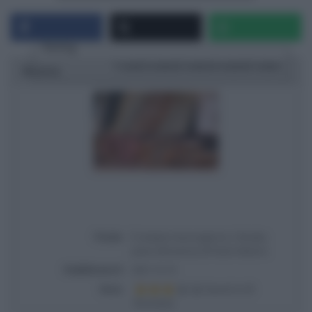
Rating
1 star
2 stars
3 stars
4 stars
5 stars
Ricetta
Titolo
É sempre mezzogiorno | Ricetta
pane all'arancia di Fulvio Marino
Pubblicata il
2021-12-15
Voto
Based on
5
Review(s)