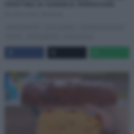
CRISTINA DI DANIELE PERSEGANI
RICETTEINTV
·
18/05/2026
DANIELE PERSEGANI
DOLCI E DESSERT
É SEMPRE MEZZOGIORNO
RICETTE
SLIDER HOMEPAGE
ULTIMI ARTICOLI