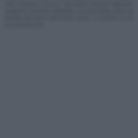
caldi e riportiamo sul fuoco. Mescolando, facciamo addensare.
Spegniamo e lasciamo raffreddare. Una volta fredda, uniamo gli
amaretti sbriciolati (o altri biscotti secchi). La inseriamo in una
sacca da pasticcere.