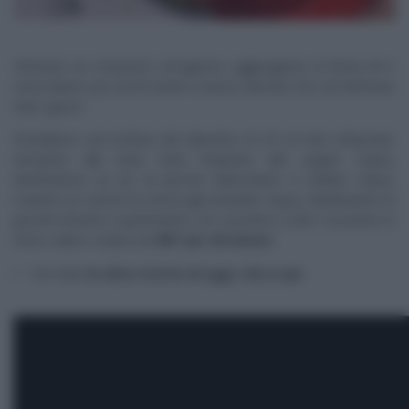
Ottenuto un composto omogeneo, aggiungiamo la farina 00 e
mescoliamo per pochi istanti a bassa velocità, fino ad eliminare
tutti i grumi.
Prendiamo una tortiera del diametro di 24 cm ben imburrata.
Versiamo alla base tutto l’impasto allo yogurt. Sopra,
distribuiamo un po’ di pesche tabacchiere a cubetti. Sopra,
creiamo un vortice di crema agli amaretti. Sopra, distribuiamo le
pesche rimaste e spolveriamo con zucchero a velo. Cuociamo in
forno caldo e statico
a 180° per 40 minuti.
Per tutte
le altre ricette di oggi,
clicca qui