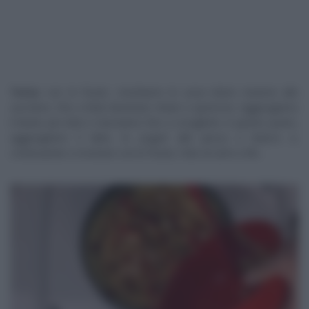
Torta
: con le fruste, montiamo le uova intere insieme allo
zucchero, fino a farla diventare chiare e spumose. Aggiungiamo
il lievito per dolci e lavoriamo fino a scioglierlo. A questo punto,
aggiungiamo il latte, lo yogurt alla pesca o bianco e,
continuando a montare con le fruste, l’olio di semi a filo.