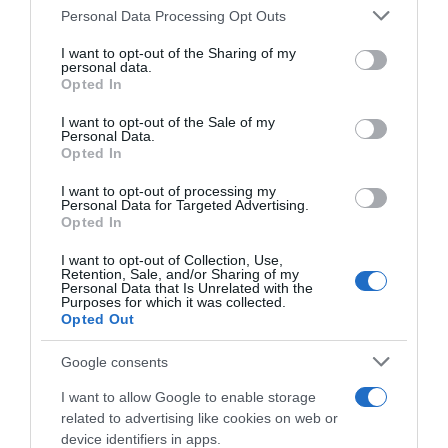
ARTICOLI RECENTI
Personal Data Processing Opt Outs
This information may also be disclosed by us to third parties
on the IAB’s List of Downstream Participants that may further
I want to opt-out of the Sharing of my
disclose it to other third parties.
personal data.
“A tavola con Csaba”: chelsea buns
Opted In
Please note that this website/app uses one or more Google
“Giusina in cucina e nonna Lina”: treccine allo zucchero di
services and may gather and store information including but
I want to opt-out of the Sale of my
Giusina Battaglia
Personal Data.
not limited to your visit or usage behaviour. You may click to
Opted In
grant or deny consent to Google and its third-party tags to
“Giusina in cucina”: biscotti da inzuppo di Giusina Battaglia
use your data for below specified purposes in below Google
“In cucina con Imma e Matteo”: tortino al cioccolato
I want to opt-out of processing my
consent section.
Personal Data for Targeted Advertising.
“Camper”: semifreddo di yogurt e crumble
Opted In
I want to opt-out of Collection, Use,
Retention, Sale, and/or Sharing of my
Personal Data that Is Unrelated with the
Purposes for which it was collected.
Opted Out
Google consents
I want to allow Google to enable storage
related to advertising like cookies on web or
device identifiers in apps.