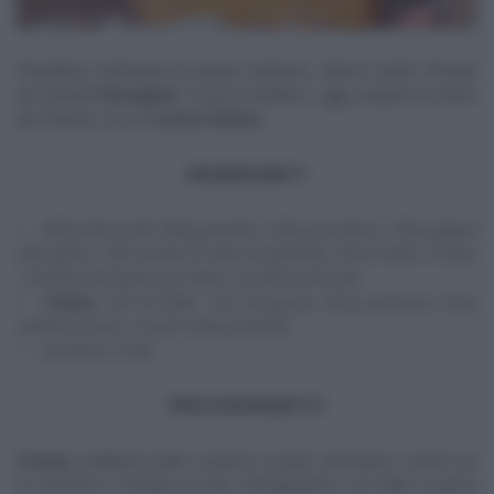
Penultima settimana di questa edizione, ultime ricette firmate
da Daniele
Persegani
. Il cuoco emiliano, oggi, prepara un dolce
per l’estate. Ecco la
torta Cristina.
INGREDIENTI
250 g farina 00, 500 g pesche, 120 g zucchero, 125 g yogurt
alla pesca, 100 ml olio di semi di girasole, 50 ml latte, 3 uova,
1 bustina di lievito per dolci, un pizzico di sale
Crema
: 125 ml latte, 125 ml panna, 60 g zucchero, 20 g
amido di mais, 3 tuorli, 80 g amaretti
zucchero a velo
PROCEDIMENTO
Crema
: scaldiamo latte e panna. A parte, lavoriamo i tuorli con
lo zucchero e l’amido di mais. Stemperiamo con latte e panna