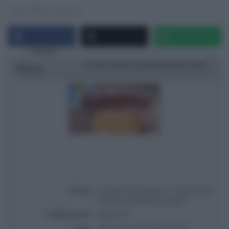
https://www.raiplay.it
Rating
1 star
2 stars
3 stars
4 stars
5 stars
Ricetta
Titolo
É sempre mezzogiorno | Ricetta torta
Cristina di Daniele Persegani
Pubblicata il
2026-05-18
Voto
Based on
6