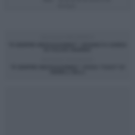
Review(s)
ARTICOLO PRECEDENTE
“É SEMPRE MEZZOGIORNO”: SPIANATA SARDA
DI FULVIO MARINO
ARTICOLO SUCCESSIVO
“É SEMPRE MEZZOGIORNO”: PIZZA TOAST DI
GEMELLI BILLI