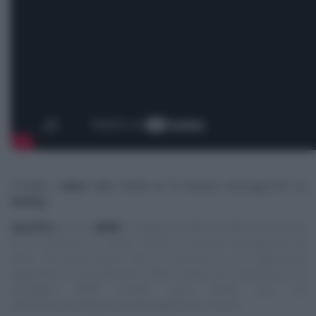
Trovate i
video
delle ricette di “
É sempre mezzogiorno
” su
RaiPlay
.
Specifica
:
questo
NON
è il blog/sito ufficiale delle trasmissioni
di cui trascrivo le ricette, quindi E’ sempre mezzogiorno ed
altre, ma vuole essere solo un ‘taccuino‘ su cui appuntare
ingredienti e procedimenti delle ricette più interessanti. Le
immagini delle ricette sono tratte dai siti
ufficiali/streaming/Social dei programmi, ovvero: