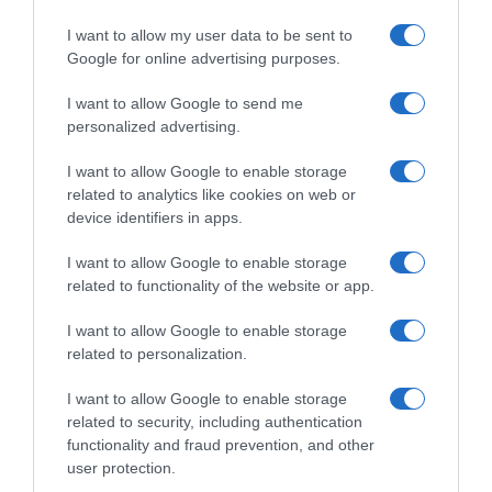
I want to allow my user data to be sent to
Google for online advertising purposes.
CHI SIAMO
I want to allow Google to send me
personalized advertising.
Dalla tv, alla brace. RicetteInTv.com nasce dall'idea di
raccogliere le follie culinarie di chef navigati e cuochi
I want to allow Google to enable storage
improvvisati, che preferiscono gli studi televisivi alle cucine di
related to analytics like cookies on web or
un ristorante...
continua...
device identifiers in apps.
I want to allow Google to enable storage
related to functionality of the website or app.
I want to allow Google to enable storage
related to personalization.
I want to allow Google to enable storage
Home
Chi Siamo | Contatti
Cookie
related to security, including authentication
Privacy
functionality and fraud prevention, and other
Ricette in Tv - P.IVA 02821290349
user protection.