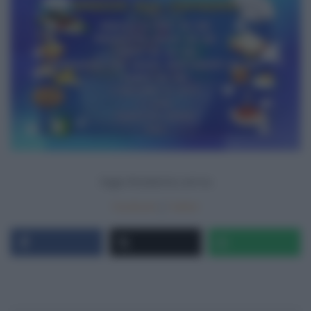
Segui
Ricetteintv.com
su
Facebook
|
Twitter