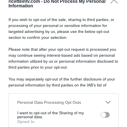
ricetteintv.com -
Do Not Process My Personal
Information
If you wish to opt-out of the sale, sharing to third parties, or
processing of your personal or sensitive information for
targeted advertising by us, please use the below opt-out
section to confirm your selection.
Please note that after your opt-out request is processed you
may continue seeing interest-based ads based on personal
information utilized by us or personal information disclosed to
third parties prior to your opt-out.
You may separately opt-out of the further disclosure of your
personal information by third parties on the IAB’s list of
downstream participants.
ARTICOLI RECENTI
Personal Data Processing Opt Outs
This information may also be disclosed by us to third parties
on the IAB’s List of Downstream Participants that may further
I want to opt-out of the Sharing of my
disclose it to other third parties.
personal data.
“A tavola con Csaba”: chelsea buns
Opted In
Please note that this website/app uses one or more Google