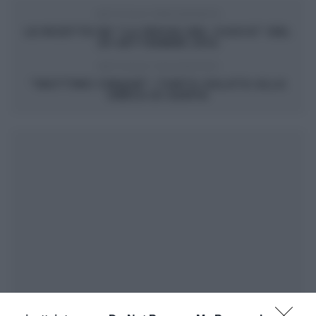
ARTICOLO PRECEDENTE
LE RICETTE DE “LA PROVA DEL CUOCO” DEL
29 SETTEMBRE 2014
ARTICOLO SUCCESSIVO
“MATTINO CINQUE”: TORTA SALATA ALLA
GRECA DI SAMYA