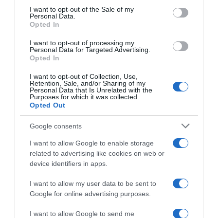
“Giusina in cucina e nonna Lina”: treccine allo zucchero di
services and may gather and store information including but
I want to opt-out of the Sale of my
Giusina Battaglia
Personal Data.
not limited to your visit or usage behaviour. You may click to
Opted In
grant or deny consent to Google and its third-party tags to
“Giusina in cucina”: biscotti da inzuppo di Giusina Battaglia
use your data for below specified purposes in below Google
“In cucina con Imma e Matteo”: tortino al cioccolato
I want to opt-out of processing my
consent section.
Personal Data for Targeted Advertising.
“Camper”: semifreddo di yogurt e crumble
Opted In
I want to opt-out of Collection, Use,
Retention, Sale, and/or Sharing of my
Personal Data that Is Unrelated with the
Purposes for which it was collected.
Opted Out
Google consents
I want to allow Google to enable storage
related to advertising like cookies on web or
device identifiers in apps.
I want to allow my user data to be sent to
Google for online advertising purposes.
CHI SIAMO
I want to allow Google to send me