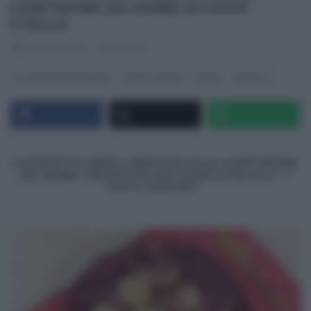
CONTADINA (DI PANE) DI SUOR
STELLA
RICETTEINTV
·
29/09/2014
GLI ALTRI (PROGRAMMI)
I FATTI VOSTRI
PRIMI
RICETTE
LA RICETTA DEGLI GNOCCHI ALLA CONTADINA
(DI PANE), PROPOSTA DA SUOR STELLA A “I
FATTI VOSTRI”.