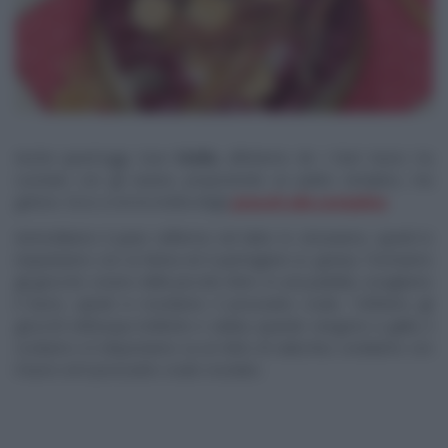
Anche quest’oggi, Suor
Stella
, all’interno de
I Fatti Vostri
, ha
cucinato con gli avanzi, proponendo un piatto semplice, ma
goloso. Ecco a voi la ricetta degli
gnocchi alla contadina
.
Ammolliamo il pane raffermo nel latte; lo strizziamo, quindi lo
impastiamo con la farina ed il parmigiano (o grana). Formiamo
gli gnocchi, ovvero delle piccole sfere. In una padella, sciogliamo
il burro, quindi vi rosoliamo il prosciutto crudo. Tuffiamo gli
gnocchi nell’acqua bollente e salata; quando vengono a galla, li
scoliamo e li disponiamo su un letto di radicchio; condiamo con
il burro ed il prosciutto crudo rosolato.