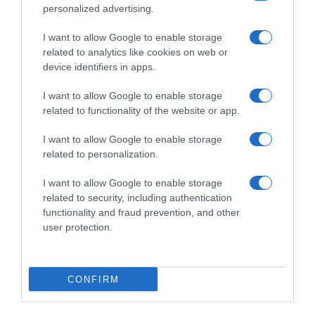
personalized advertising.
Dalla tv, alla brace. RicetteInTv.com nasce dall'idea di
raccogliere le follie culinarie di chef navigati e cuochi
I want to allow Google to enable storage
improvvisati, che preferiscono gli studi televisivi alle cucine di
related to analytics like cookies on web or
un ristorante...
continua...
device identifiers in apps.
I want to allow Google to enable storage
related to functionality of the website or app.
I want to allow Google to enable storage
related to personalization.
I want to allow Google to enable storage
Home
Chi Siamo | Contatti
Cookie
related to security, including authentication
Privacy
functionality and fraud prevention, and other
Ricette in Tv - P.IVA 02821290349
user protection.
CONFIRM