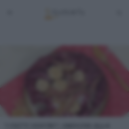
“I FATTI VOSTRI”: GNOCCHI ALLA