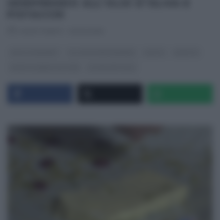
SEMIFREDDO ALL’OLIO D’OLIVA E
PISTACCHI
RICETTEINTV
·
23/02/2019
DOLCI E DESSERT
GLI ALTRI (PROGRAMMI)
GUSTO
RICETTE
RICETTE SENZA GLUTINE
ULTIMI ARTICOLI