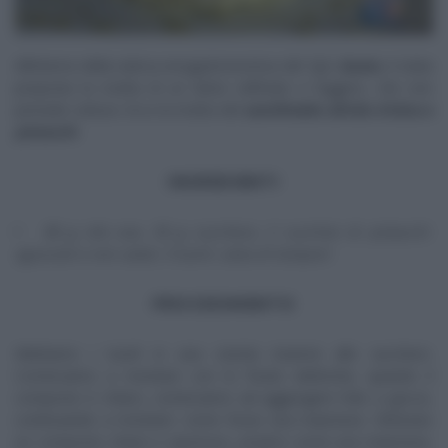
All’interno della rubrica enogastronomica del
Tg5
,
Gusto
, è stata
proposta la ricetta di un dolce raffinato e leggero, che non
prevede cottura. Ecco la ricetta del
semifreddo all’olio d’oliva e
pistacchi
.
INGREDIENTI
80 g olio evo, 50 g zucchero, 2 cucchiai di pistacchi
sgusciati e non salati, 5 tuorli, salsa di lamponi
PROCEDIMENTO
Mettiamo i tuorli in una ciotola insieme allo zucchero.
Cominciamo a montare con le fruste elettriche, quando il
composto è chiaro, cominciamo ad aggiungere l’olio a gocce,
continuando a montare: come fosse una maionese. Ottenuto
un composto chiaro e spumoso, proprio come una maionese,