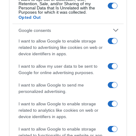
Retention, Sale, and/or Sharing of my
Personal Data that Is Unrelated with the
Purposes for which it was collected.
Opted Out
Google consents
I want to allow Google to enable storage
related to advertising like cookies on web or
device identifiers in apps.
I want to allow my user data to be sent to
Google for online advertising purposes.
CHI SIAMO
I want to allow Google to send me
personalized advertising.
Dalla tv, alla brace. RicetteInTv.com nasce dall'idea di
raccogliere le follie culinarie di chef navigati e cuochi
I want to allow Google to enable storage
improvvisati, che preferiscono gli studi televisivi alle cucine di
related to analytics like cookies on web or
un ristorante...
continua...
device identifiers in apps.
I want to allow Google to enable storage
related to functionality of the website or app.