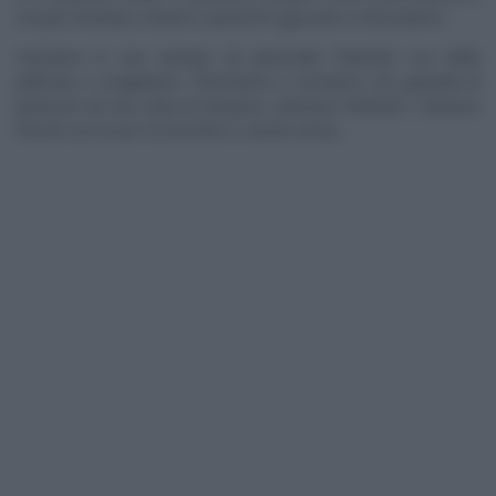
ma più montata, Uniamo i pistacchi sgusciati e mescoliamo.
Versiamo in uno stampo da plumcake foderato con della
pellicola e congeliamo. Sformiamo e serviamo con granella di
pistacchi ed una salsa di lamponi, ottenuta frullando i lamponi
freschi con un po’ di zucchero o anche senza.