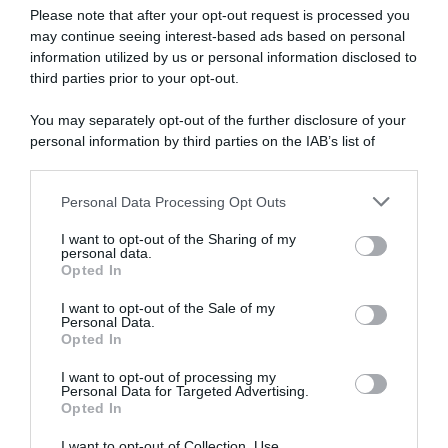
Please note that after your opt-out request is processed you
may continue seeing interest-based ads based on personal
information utilized by us or personal information disclosed to
third parties prior to your opt-out.
You may separately opt-out of the further disclosure of your
personal information by third parties on the IAB’s list of
downstream participants.
ARTICOLI RECENTI
Personal Data Processing Opt Outs
This information may also be disclosed by us to third parties
on the IAB’s List of Downstream Participants that may further
I want to opt-out of the Sharing of my
disclose it to other third parties.
personal data.
“A tavola con Csaba”: chelsea buns
Opted In
Please note that this website/app uses one or more Google
“Giusina in cucina e nonna Lina”: treccine allo zucchero di
services and may gather and store information including but
I want to opt-out of the Sale of my
Giusina Battaglia
Personal Data.
not limited to your visit or usage behaviour. You may click to
Opted In
grant or deny consent to Google and its third-party tags to
“Giusina in cucina”: biscotti da inzuppo di Giusina Battaglia
use your data for below specified purposes in below Google
“In cucina con Imma e Matteo”: tortino al cioccolato
I want to opt-out of processing my
consent section.
Personal Data for Targeted Advertising.
“Camper”: semifreddo di yogurt e crumble
Opted In
I want to opt-out of Collection, Use,