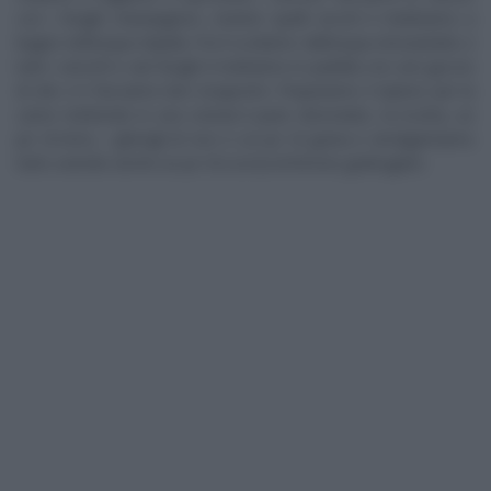
con i funghi champignon, mentre quelli secchi li metttiamo a
bagno nell’acqua tiepida. Poi li scoliamo dall’acqua strizzandoli, e
tutti i carciofi e vari funghi li mettiamo in padella con unn goccio
di olio e li facciamo ben insaporire. Prepariamo il ripieno per la
carne mettendo in una ciotola il pane sbriciolato, la ricotta, un
po’ di timo, i gherigli di noci e un po’ di grana e amalgamiamo
tutto unendo anche un po’ di scorza di limone grattugiato.