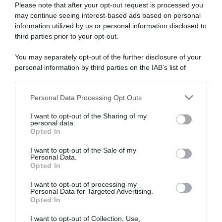
Please note that after your opt-out request is processed you
may continue seeing interest-based ads based on personal
information utilized by us or personal information disclosed to
third parties prior to your opt-out.
You may separately opt-out of the further disclosure of your
personal information by third parties on the IAB’s list of
downstream participants.
ARTICOLI RECENTI
Personal Data Processing Opt Outs
This information may also be disclosed by us to third parties
on the IAB’s List of Downstream Participants that may further
I want to opt-out of the Sharing of my
disclose it to other third parties.
personal data.
“A tavola con Csaba”: chelsea buns
Opted In
Please note that this website/app uses one or more Google
“Giusina in cucina e nonna Lina”: treccine allo zucchero di
services and may gather and store information including but
I want to opt-out of the Sale of my
Giusina Battaglia
Personal Data.
not limited to your visit or usage behaviour. You may click to
Opted In
grant or deny consent to Google and its third-party tags to
“Giusina in cucina”: biscotti da inzuppo di Giusina Battaglia
use your data for below specified purposes in below Google
“In cucina con Imma e Matteo”: tortino al cioccolato
I want to opt-out of processing my
consent section.
Personal Data for Targeted Advertising.
“Camper”: semifreddo di yogurt e crumble
Opted In
I want to opt-out of Collection, Use,