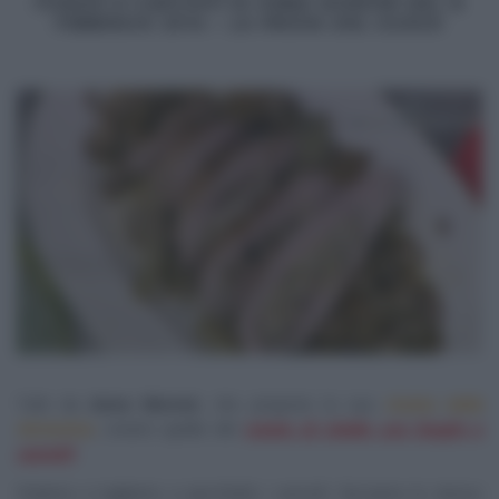
FUNGHI E CARCIOFI DI ANNA MORONI DEL 8
FEBBRAIO 2014 –
LA PROVA DEL CUOCO
Tutti da
Anna Moroni
, che propone la sua
ricetta
della
domenica
, ovvero quella del
rotolo di vitello con funghi e
carciofi
.
Puliamo e tagliamo a spicchietti i carciofi, facciamo lo stesso