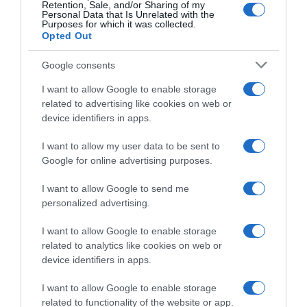
Retention, Sale, and/or Sharing of my
Personal Data that Is Unrelated with the
Purposes for which it was collected.
Opted Out
Google consents
I want to allow Google to enable storage
related to advertising like cookies on web or
device identifiers in apps.
I want to allow my user data to be sent to
Google for online advertising purposes.
CHI SIAMO
I want to allow Google to send me
personalized advertising.
Dalla tv, alla brace. RicetteInTv.com nasce dall'idea di
raccogliere le follie culinarie di chef navigati e cuochi
I want to allow Google to enable storage
improvvisati, che preferiscono gli studi televisivi alle cucine di
related to analytics like cookies on web or
un ristorante...
continua...
device identifiers in apps.
I want to allow Google to enable storage
related to functionality of the website or app.