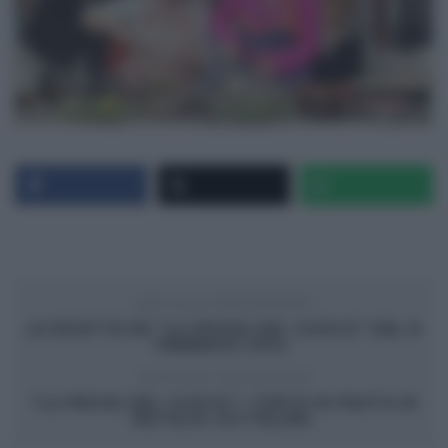
ARTICOLO PRECEDENTE
LE RICETTE DE “LA PROVA DEL CUOCO” DEL 8
FEBBRAIO 2014.
ARTICOLO SUCCESSIVO
“LA PROVA DEL CUOCO”: TORTA DI PASTA DI
NATALIA CATTELANI.