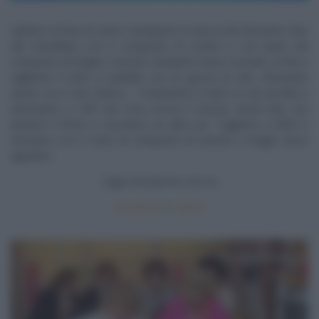
Saliamo la fesa di carne, riempiamo la tasca (che facciamo fare
dal macellaio) con il composto di ricotta e con parte del
composto di funghi e carciofi, chiudiamo bene cucendo col filo e
sigiliiamo il tutto in padella con un goccio di olio, sfumando
anche con il vino bianco. Trasferiamo il tutto in una pirofila e
inforniamo a 100° per circa un’ora e mezza, anche due, poi
alziamo il forno e cuociamo un altro po’. Tagliamo a fette e
serviamo con il resto di composto di carciofi e funghi. Buon
appetito!
Segui
Ricetteintv.com
su
Facebook
|
Twitter