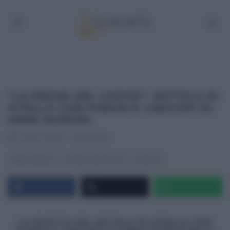
“LA PROVA DEL CUOCO”: ROTOLO DI
VITELLO CON FUNGHI E CARCIOFI DI
ANNA MORONI.
RICETTEINTV
·
08/02/2014
ANNA MORONI
LA PROVA DEL CUOCO
RICETTE
LA RICETTA DEL ROTOLO DI VITELLO CON