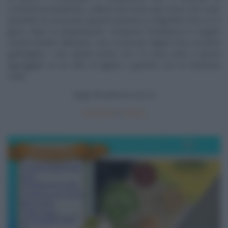
consistenza desiderata. L’utilizzo dei tuorli sodi, invece che crudi,
permette di conservare questa maionese in frigorifero fino a 3-4
giorni dopo la preparazione. Comporre l’insalatona in singole
ciotole unendo valeriana, i ceci, le taccole, fagioli rossi, zucchine
grattugiate, i ceci, quindi servire con 1/2 uovo sodo a spicchi
appoggiato su un nido di agretti e guarnire con la maionese
cotta.
Segui
Ricetteintv.com
su
Facebook
|
Twitter