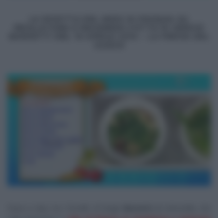
LA RICETTA DEL NIDO DI PASQUA SU
INSALATONA E MAIONESE COTTA DI SERGIO
BARZETTI DEL 16 APRILE 2014 –
LA PROVA DEL
CUOCO
Passo a due, tra i fornelli, di Sergio
Barzetti
ed Antonella, che