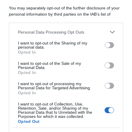
You may separately opt-out of the further disclosure of your
personal information by third parties on the IAB’s list of
downstream participants.
ARTICOLI RECENTI
Personal Data Processing Opt Outs
This information may also be disclosed by us to third parties
on the IAB’s List of Downstream Participants that may further
I want to opt-out of the Sharing of my
disclose it to other third parties.
personal data.
“A tavola con Csaba”: chelsea buns
Opted In
Please note that this website/app uses one or more Google
“Giusina in cucina e nonna Lina”: treccine allo zucchero di
services and may gather and store information including but
I want to opt-out of the Sale of my
Giusina Battaglia
Personal Data.
not limited to your visit or usage behaviour. You may click to
Opted In
grant or deny consent to Google and its third-party tags to
“Giusina in cucina”: biscotti da inzuppo di Giusina Battaglia
use your data for below specified purposes in below Google
“In cucina con Imma e Matteo”: tortino al cioccolato
I want to opt-out of processing my
consent section.
Personal Data for Targeted Advertising.
“Camper”: semifreddo di yogurt e crumble
Opted In
I want to opt-out of Collection, Use,
Retention, Sale, and/or Sharing of my
Personal Data that Is Unrelated with the
Purposes for which it was collected.
Opted Out