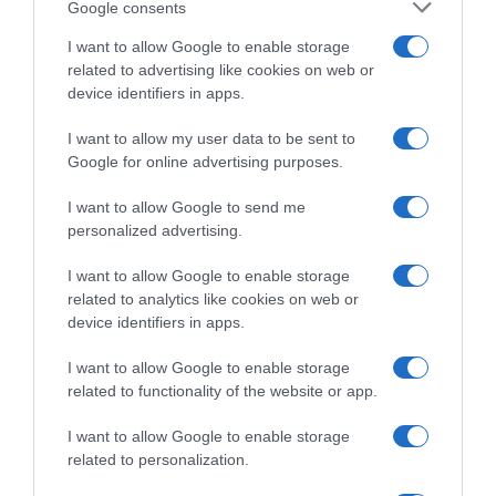
Google consents
I want to allow Google to enable storage
related to advertising like cookies on web or
device identifiers in apps.
I want to allow my user data to be sent to
Google for online advertising purposes.
CHI SIAMO
I want to allow Google to send me
personalized advertising.
Dalla tv, alla brace. RicetteInTv.com nasce dall'idea di
raccogliere le follie culinarie di chef navigati e cuochi
I want to allow Google to enable storage
improvvisati, che preferiscono gli studi televisivi alle cucine di
related to analytics like cookies on web or
un ristorante...
continua...
device identifiers in apps.
I want to allow Google to enable storage
related to functionality of the website or app.
I want to allow Google to enable storage
related to personalization.