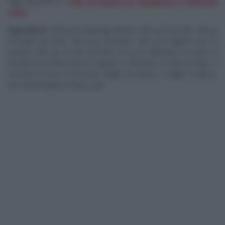
oggi preparano il
nido di Pasqua su insalatona e maionese
cotta
.
Ingredienti
: 400 gr di asparagi bianchi, 400 g di taccole, 400 gr
di barba dei frati, 200 g di zucchine, 200 g di fagioli rossi in
scatola, 200 gr di ceci precotti, 50 g di valeriana, 8 uova, ½
bicchiere di Panna fresca Liquida, ½ bicchiere di Olio di Mais, 4
cucchiai di Succo di limone, foglie di menta, 2 foglie di alloro,
olio extravergine di oliva, sale.