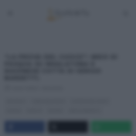
“LA PROVA DEL CUOCO”: NIDO DI
PASQUA SU INSALATONA E
MAIONESE COTTA DI SERGIO
BARZETTI.
RICETTEINTV
·
16/04/2014
ANTIPASTI
I MENU DELLE FESTE
LA PROVA DEL CUOCO
PASQUA
RICETTE
SECONDI
SERGIO BARZETTI