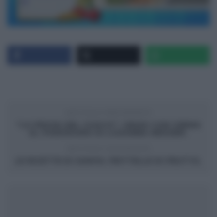
ARTICOLO PRECEDENTE
“LA PROVA DEL CUOCO”: GNUDI CON CREMA
AL POMODORO DI LUISANNA MESSERI.
ARTICOLO SUCCESSIVO
LE RICETTE DI SAMYA: FRITTELLE DI FRUTTA.