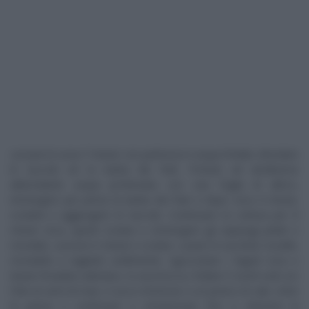
Lessare le uova 7 minuti con partenza in acqua fredda. Mondare
le taccole ed la barba dei frati. Portare ad ebollizione
abbondante acqua profumata con una foglia di alloro,
immergere per prima la barba dei frati e dopo circa 4 minuti,
scolarla e aggiungere le taccole. Continuare la cottura per 8
minuti circa, quindi scolare e immergere gli asparagi pelati e
mondati, cuocere 6 minuti e scolare. Lavare le zucchine novelle,
mondarle e tagliarle sottilmente. Sgocciolare i fagioli rossi e
lavare l’insalata valeriana. In una brocca, frullare 5 tuorli sodi con
l’olio di semi di mais, il succo di limone e un pizzico di sale. Unire
la panna e continuare a emulsionare fino a ottenere la