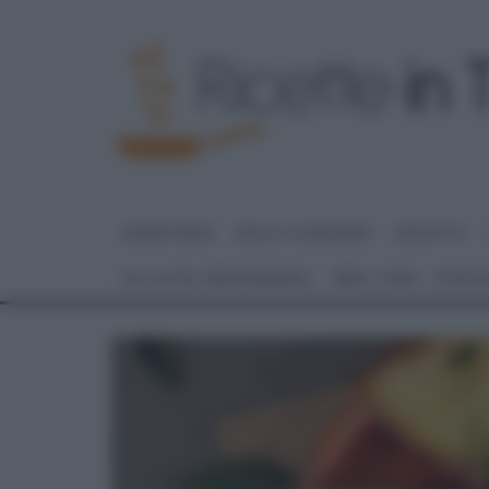
HOME PAGE
DOLCI E DESSERT
RICETTE
GLI ALTRI (PROGRAMMI)
REAL TIME – FOOD