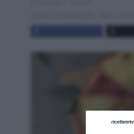
RICETTEINTV
·
13/02/2013
ANTIPASTI
LA PROVA DEL CUOCO
RICETTE
SECOND
ricetteint