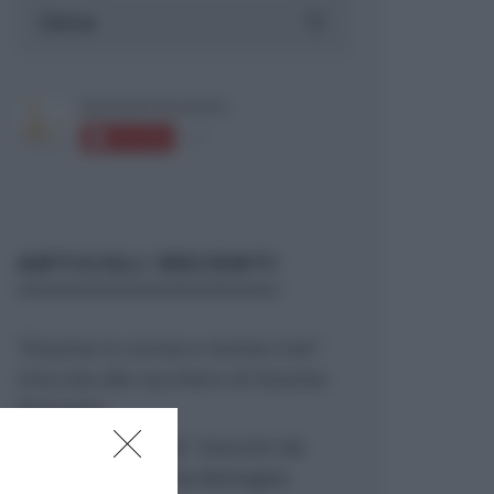
ARTICOLI RECENTI
“Giusina in cucina e nonna Lina”:
treccine allo zucchero di Giusina
Battaglia
“Giusina in cucina”: biscotti da
inzuppo di Giusina Battaglia