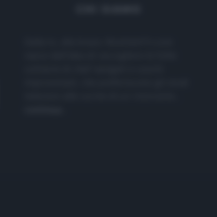
CHI SIAMO
Dalla tv, alla brace. RicetteInTv.com
nasce dall'idea di raccogliere le follie
culinarie di chef navigati e cuochi
improvvisati, che preferiscono gli studi
televisivi alle cucine di un ristorante...
continua...