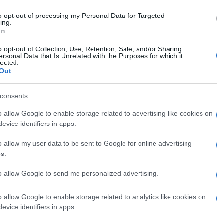
, del sedano tagliato a tocchetti, insieme alle
to opt-out of processing my Personal Data for Targeted
ing.
uindi uniamo le varie componenti: pomodorini
In
elanzane e qualche foglia di basilico. Uniamo i
o opt-out of Collection, Use, Retention, Sale, and/or Sharing
ualche ora prima di servire.
ersonal Data that Is Unrelated with the Purposes for which it
lected.
Out
consents
o allow Google to enable storage related to advertising like cookies on
evice identifiers in apps.
o allow my user data to be sent to Google for online advertising
s.
to allow Google to send me personalized advertising.
o allow Google to enable storage related to analytics like cookies on
evice identifiers in apps.