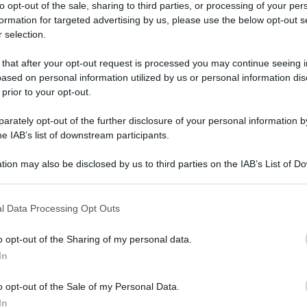
to opt-out of the sale, sharing to third parties, or processing of your per
formation for targeted advertising by us, please use the below opt-out s
 selection.
 that after your opt-out request is processed you may continue seeing i
ased on personal information utilized by us or personal information dis
 prior to your opt-out.
rately opt-out of the further disclosure of your personal information by
he IAB’s list of downstream participants.
etti
” cucina un piatto tipicamente siciliano,
cetta del piatto in questione a pag 216 del libro
tion may also be disclosed by us to third parties on the IAB’s List of 
dienti e procedimento.
 that may further disclose it to other third parties.
 that this website/app uses one or more Google services and may gath
io e la inforniamo a 180° per 25 minuti. Una
l Data Processing Opt Outs
including but not limited to your visit or usage behaviour. You may click 
la tagliamo a tocchetti la polpa. Strofiniamo i
 to Google and its third-party tags to use your data for below specifi
o opt-out of the Sharing of my personal data.
ilico. Tostiamo i pinoli in olio caldo. Intanto,
ogle consent section.
In
ettiamo, le saltiamo in padella con dell’olio, una
 lasciamo cuocere coperto per circa 10 minuti;
o opt-out of the Sale of my Personal Data.
e sfumiamo con il succo d’arancia. Facciamo
In