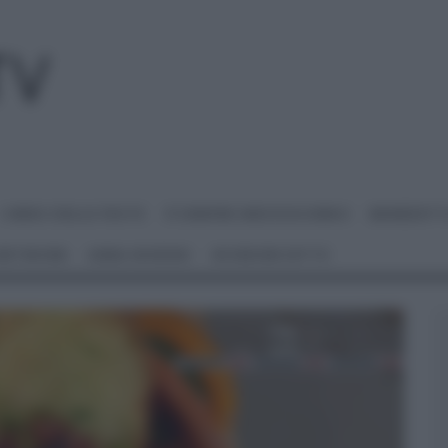
I MENU DELLE FESTE
É SEMPRE MEZZOGIORNO
BENEDETT
 NETWORK
ANNA MORONI
#VIDEORICETTE