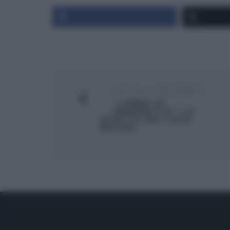
ARTICOLO PRECEDENTE
“I MENU DI
BENEDETTA”: LA
RICETTA DEI TACO
BACON.