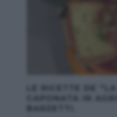
LE RICETTE DE “L
CAPONATA IN AGR
BARZETTI.