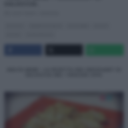
SALSICCIA.
RICETTEINTV
·
01/05/2014
ANTIPASTI
BENEDETTA PARODI
MOLTO BENE
RICETTE
SECONDI
ULTIMI ARTICOLI
MOLTO BENE
– LA RICETTA DEI CROISSANT DI
SALSICCIA DEL 1 MAGGIO 2014