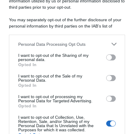
information utilized by us or personal information disclosed to
third parties prior to your opt-out.
You may separately opt-out of the further disclosure of your
personal information by third parties on the IAB’s list of
downstream participants.
ARTICOLI RECENTI
Personal Data Processing Opt Outs
This information may also be disclosed by us to third parties
on the IAB’s List of Downstream Participants that may further
I want to opt-out of the Sharing of my
disclose it to other third parties.
personal data.
“A tavola con Csaba”: chelsea buns
Opted In
Please note that this website/app uses one or more Google
“Giusina in cucina e nonna Lina”: treccine allo zucchero di
services and may gather and store information including but
I want to opt-out of the Sale of my
Giusina Battaglia
Personal Data.
not limited to your visit or usage behaviour. You may click to
Opted In
grant or deny consent to Google and its third-party tags to
“Giusina in cucina”: biscotti da inzuppo di Giusina Battaglia
use your data for below specified purposes in below Google
“In cucina con Imma e Matteo”: tortino al cioccolato
I want to opt-out of processing my
consent section.
Personal Data for Targeted Advertising.
“Camper”: semifreddo di yogurt e crumble
Opted In
I want to opt-out of Collection, Use,
Retention, Sale, and/or Sharing of my
Personal Data that Is Unrelated with the
Purposes for which it was collected.