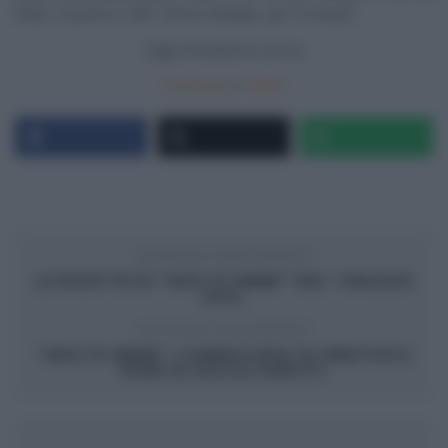
d’olio. Cuocere a 180°, forno ventilato, per 15 minuti.
Segui
Ricetteintv.com
su
Facebook
|
Twitter
ARTICOLO PRECEDENTE
LE RICETTE DI “MOLTO BENE” DEL 1 MAGGIO
2014.
ARTICOLO SUCCESSIVO
“MOLTO BENE”: CORNUCOPIA DI DENTICE E
FIORI DI ZUCCA FARCITI.