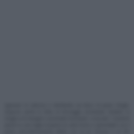
Sgranare la salsiccia e distribuirla sul disco di pasta sfoglia.
Disporre anche le fette di formaggio emmental. Dividere la
sfoglia in 8 triangoli e arrotolarli formando i croissant. Trasferirli
quindi su una teglia ricoperta di carta forno e spennellarli con il
pesto, precedentemente diluito con un po’ d’acqua e un filo