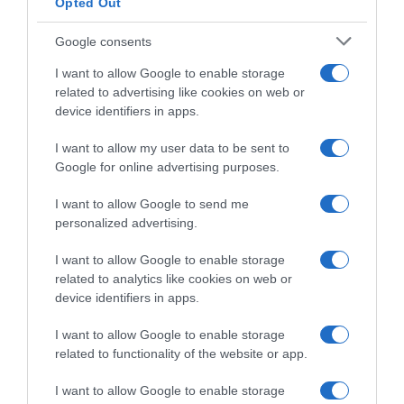
Opted Out
Google consents
I want to allow Google to enable storage
related to advertising like cookies on web or
device identifiers in apps.
I want to allow my user data to be sent to
Google for online advertising purposes.
CHI SIAMO
I want to allow Google to send me
personalized advertising.
Dalla tv, alla brace. RicetteInTv.com nasce dall'idea di
raccogliere le follie culinarie di chef navigati e cuochi
I want to allow Google to enable storage
improvvisati, che preferiscono gli studi televisivi alle cucine di
related to analytics like cookies on web or
un ristorante...
continua...
device identifiers in apps.
I want to allow Google to enable storage
related to functionality of the website or app.
I want to allow Google to enable storage