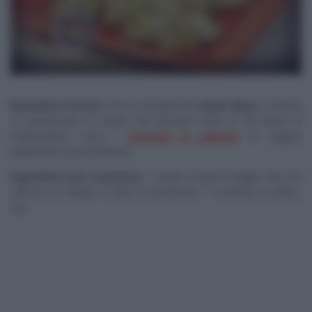
Benedetta Parodi,
nel suo programma
Molto Bene
, è intenta
a confezionare la ricetta che prevede meno di 30 minuti di
realizzazione, ossia i
croissant di salsiccia
. Di seguito
ingredienti e procedimento.
Ingredienti per 8 persone:
1 rotolo di pasta sfoglia, 550 g di
salsiccia di maiale, 6 fette di emmental, 1 cucchiaio di pesto,
olio.