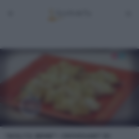
“MOLTO BENE”: CROISSANT DI