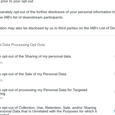
 prior to your opt-out.
ta, 0,02 g sale, 140 g zucchero, 39 g zucchero
g grano cotto, 120 g cubetti d’arancio candito,
rately opt-out of the further disclosure of your personal information by
he IAB’s list of downstream participants.
tion may also be disclosed by us to third parties on the IAB’s List of 
 that may further disclose it to other third parties.
 that this website/app uses one or more Google services and may gath
l Data Processing Opt Outs
including but not limited to your visit or usage behaviour. You may click 
 to Google and its third-party tags to use your data for below specifi
o opt-out of the Sharing of my personal data.
ogle consent section.
In
o opt-out of the Sale of my Personal Data.
In
to opt-out of processing my Personal Data for Targeted
ing.
In
o opt-out of Collection, Use, Retention, Sale, and/or Sharing
ersonal Data that Is Unrelated with the Purposes for which it
lected.