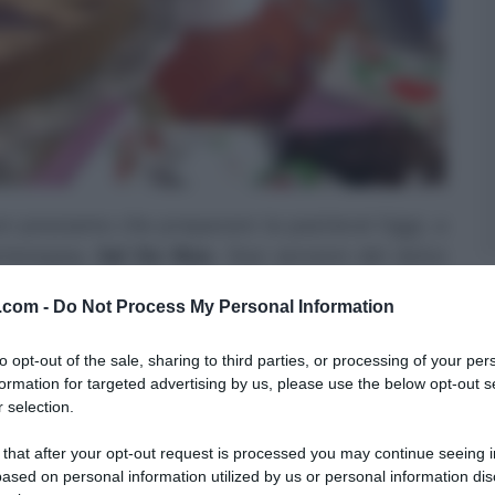
n possiamo che preparare la pastiera! Oggi, a
artenopea,
Sal De Riso
. Due versioni del dolce
 cioccolato. Prepariamo quindi la
pastiera
v.com -
Do Not Process My Personal Information
ato
.
to opt-out of the sale, sharing to third parties, or processing of your per
REDIENTI
formation for targeted advertising by us, please use the below opt-out s
 selection.
00 g zucchero, 300 g burro, 60 g tuorli (circa 3), 1
 that after your opt-out request is processed you may continue seeing i
lia, 1/4 buccia di limone
ased on personal information utilized by us or personal information dis