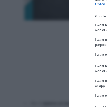
Opted 
Google 
I want t
web or d
I want t
purpose
I want 
I want t
web or d
I want t
or app.
I want t
Per il
ripieno al cioccolato
: 145 g cio
I want t