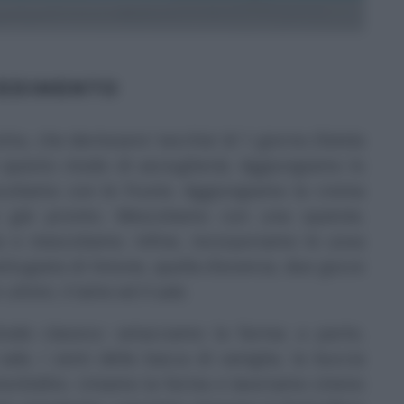
EDIMENTO
otta, che dev’essere ‘vecchia’ di 1 giorno (fatela
in questo modo di asciugherà). Aggiungiamo lo
scoliamo con le fruste. Aggiungiamo la crema
o già pronto. Mescoliamo con una spatola.
a e mescoliamo. Infine, incorporiamo le uova
tugiata di limone, quella d’arancia, due gocce
ultimi, il latte ed il sale.
do classico: setacciamo la farina; a parte,
ale, i semi della bacca di vaniglia, la buccia
morbidito. Uniamo la farina e lavoriamo (meno