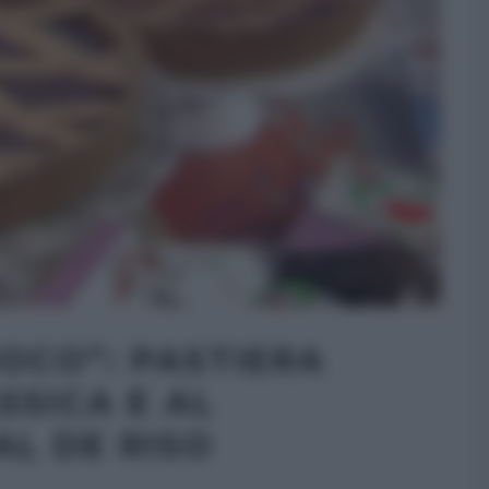
OCO”: PASTIERA
SSICA E AL
AL DE RISO