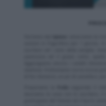
PROC
Partiamo dal
ripieno
: setacciamo la ric
sostare in frigorifero per 1 giorno, 
zucchero ed i semi della vaniglia: me
pasticcera ed il grano cotto, quell
Aggiungiamo ancora i canditi d’aranci
sbattute. Profumiamo con la scorza grat
di fior d’arancio, un po’ di cannella e, per 
Prepariamo la
frolla
seguendo il meto
lavoriamo le uova con lo zucchero, il s
grattugiata del limone ed il burro am