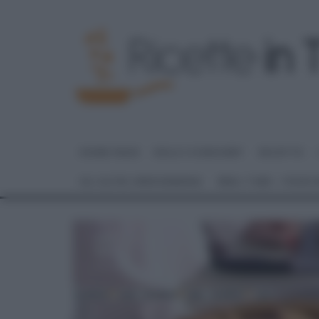
HOME PAGE
DOLCI E DESSERT
RICETTE
GLI ALTRI (PROGRAMMI)
REAL TIME – FOOD