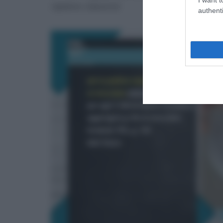
ripieno classico)
authenti