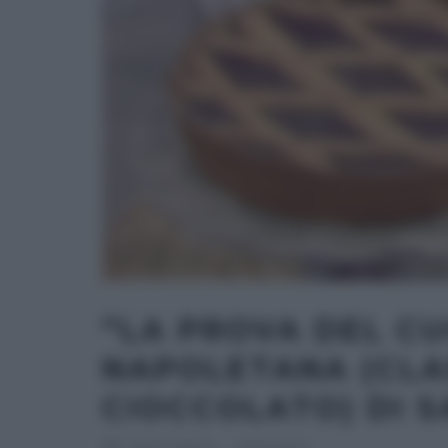
“LA PROVA DEL CU
NAPOLETANA (CLA
CIOCCOLATO) DI S