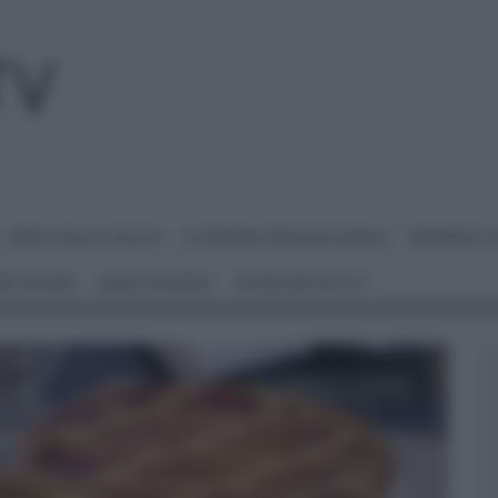
I MENU DELLE FESTE
É SEMPRE MEZZOGIORNO
BENEDETT
 NETWORK
ANNA MORONI
#VIDEORICETTE