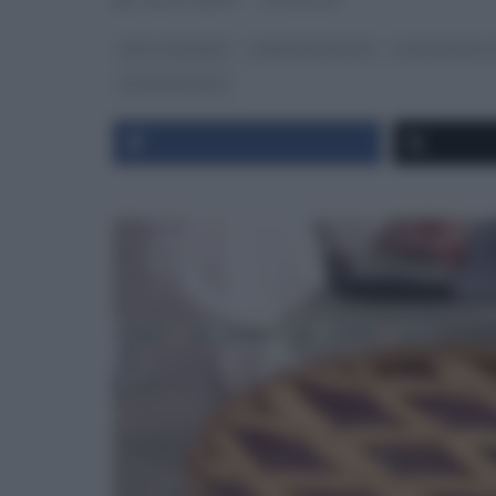
RICETTEINTV
·
07/04/2017
DOLCI E DESSERT
I MENU DELLE FESTE
LA PROVA DEL 
ULTIMI ARTICOLI