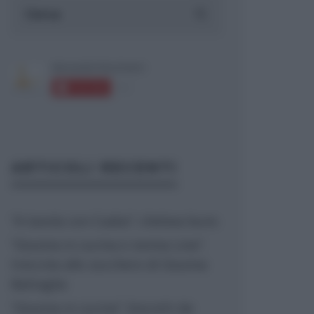
ARTICOLI RECENTI
“A tavola con Csaba”: chelsea buns
“Giusina in cucina e nonna Lina”:
treccine allo zucchero di Giusina
Battaglia
“Giusina in cucina”: biscotti da