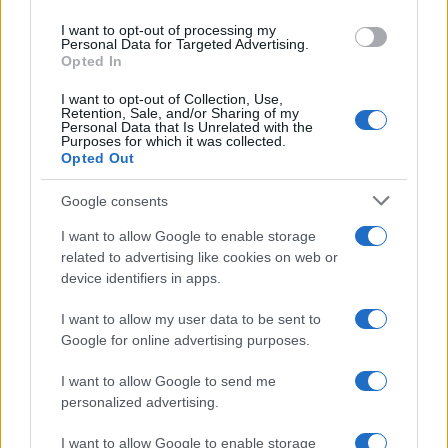
le follie culinarie di chef navigati e cuochi improvvisati, che
use your data for below specified purposes in below Google
preferiscono gli studi televisivi alle cucine di un ristorante...
I want to opt-out of processing my
consent section.
Personal Data for Targeted Advertising.
continua...
Opted In
I want to opt-out of Collection, Use,
Home
Retention, Sale, and/or Sharing of my
Personal Data that Is Unrelated with the
Chi Siamo | Contatti
Purposes for which it was collected.
Cookie
Opted Out
Privacy
Google consents
Ricette in Tv - P.IVA 02821290349
I want to allow Google to enable storage
Home page
related to advertising like cookies on web or
Dolci e dessert
device identifiers in apps.
Ricette
Antipasti
I want to allow my user data to be sent to
Primi
Google for online advertising purposes.
Secondi
Dolci e dessert
I want to allow Google to send me
Pane Pizza Focaccia
personalized advertising.
I Menu delle Feste
Halloween
I want to allow Google to enable storage