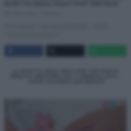
RICETTA DEGLI EASY POP VINTAGE.
RICETTEINTV
·
07/01/2014
DOLCI E DESSERT
REAL TIME - FOOD NETWORK
RICETTE
TORTE IN CORSO CON RENATO
LA RICETTA DEGLI EASY POP VINTAGE DI
RENATO ARDOVINO DEL 7 GENNAIO 2014 –
TORTE IN CORSO CON RENATO