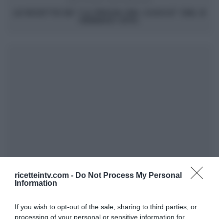
ARTICOLO SUCCESSIVO
LE RICETTE DE “LA PROVA DEL CUOCO” DEL 8
GENNAIO 2014.
ricetteintv.com -
Do Not Process My Personal
Information
If you wish to opt-out of the sale, sharing to third parties, or
processing of your personal or sensitive information for