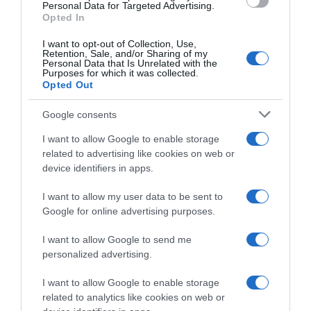
consent section.
Personal Data for Targeted Advertising.
“Camper”: semifreddo di yogurt e crumble
Opted In
I want to opt-out of Collection, Use,
Retention, Sale, and/or Sharing of my
Personal Data that Is Unrelated with the
Purposes for which it was collected.
Opted Out
Google consents
I want to allow Google to enable storage
related to advertising like cookies on web or
device identifiers in apps.
I want to allow my user data to be sent to
Google for online advertising purposes.
CHI SIAMO
I want to allow Google to send me
personalized advertising.
Dalla tv, alla brace. RicetteInTv.com nasce dall'idea di
raccogliere le follie culinarie di chef navigati e cuochi
I want to allow Google to enable storage
improvvisati, che preferiscono gli studi televisivi alle cucine di
related to analytics like cookies on web or
un ristorante...
continua...