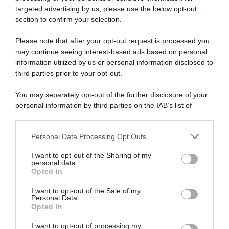
targeted advertising by us, please use the below opt-out
section to confirm your selection.
Please note that after your opt-out request is processed you
may continue seeing interest-based ads based on personal
information utilized by us or personal information disclosed to
third parties prior to your opt-out.
You may separately opt-out of the further disclosure of your
personal information by third parties on the IAB’s list of
downstream participants.
ARTICOLI RECENTI
Personal Data Processing Opt Outs
This information may also be disclosed by us to third parties
on the IAB’s List of Downstream Participants that may further
I want to opt-out of the Sharing of my
disclose it to other third parties.
personal data.
“A tavola con Csaba”: chelsea buns
Opted In
Please note that this website/app uses one or more Google
“Giusina in cucina e nonna Lina”: treccine allo zucchero di
services and may gather and store information including but
I want to opt-out of the Sale of my
Giusina Battaglia
Personal Data.
not limited to your visit or usage behaviour. You may click to
Opted In
grant or deny consent to Google and its third-party tags to
“Giusina in cucina”: biscotti da inzuppo di Giusina Battaglia
use your data for below specified purposes in below Google
“In cucina con Imma e Matteo”: tortino al cioccolato
I want to opt-out of processing my