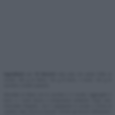
Ingredienti
per
10 biscotti
easy pop con pasta frolla al
rosolio: 300 g di farina, 150 g di burro, 3 tuorli, 100 g di
zucchero, rosolio a piacere.
Miscelate la farina con lo zucchero e il rosolio. Aggiungete il
burro e i tuorli d’uovo a temperatura ambiente. Dopo aver
mescolato l’impasto, con il coppapasta in acciaio a forma di
vestitino date forma ai biscotti. Inserite gli stecchi nell’impasto.