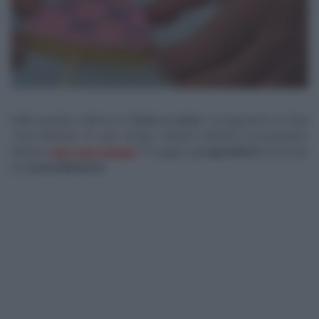
Nella puntata odierna di
Torte in corso
, il programma di
Real
Time
dedicato al
cake design
, Renato Ardovino ha preparato
deliziosi
easy pop vintage
. Di seguito gli
ingredienti
necessari
ed il
procedimento
.