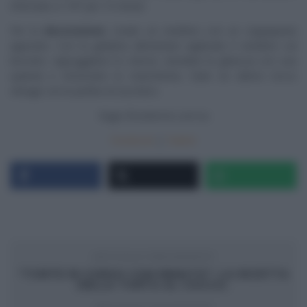
Infornate a 170° per 15 minuti.
Per la
decorazione
: create un vestitino con un coppapasta
apposito. Con la gelatina alimentare applicate il vestitino sul
biscotto. Appoggiateci lo stencil, stendete la ghiaccia con una
spatola e rimuovete la mascherina. Date un ultimo tocco
vintage con le perline di zucchero.
Segui
Ricetteintv.com
su
Facebook
|
Twitter
ARTICOLO PRECEDENTE
“TORTE IN CORSO CON RENATO”: LA RICETTA
DELLA TORTA AL COCCO.