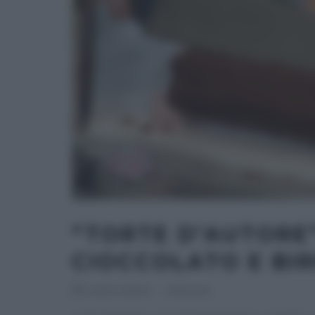
“TORTE D’AUTORE”
CIOCCOLATO E BIR
RICETTEINTV
·
17/10/2013