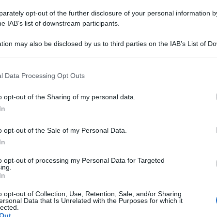
rately opt-out of the further disclosure of your personal information by
he IAB’s list of downstream participants.
tion may also be disclosed by us to third parties on the IAB’s List of 
 that may further disclose it to other third parties.
 that this website/app uses one or more Google services and may gath
l Data Processing Opt Outs
including but not limited to your visit or usage behaviour. You may click 
 to Google and its third-party tags to use your data for below specifi
o opt-out of the Sharing of my personal data.
ogle consent section.
In
protagonista di
Torte d’autore
, il nuovo
eliziosa
torta cioccolato e birra
.
o opt-out of the Sale of my Personal Data.
In
 diametro 25cm: 450 gr. Burro a temperatura
50 gr. Farina 00, 8 Uova, 200 gr. Cacao amaro,
to opt-out of processing my Personal Data for Targeted
ing.
In
o opt-out of Collection, Use, Retention, Sale, and/or Sharing
ersonal Data that Is Unrelated with the Purposes for which it
lected.
Out