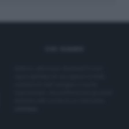
CHI SIAMO
Dalla tv, alla brace. RicetteInTv.com
nasce dall'idea di raccogliere le follie
culinarie di chef navigati e cuochi
improvvisati, che preferiscono gli studi
televisivi alle cucine di un ristorante...
continua...