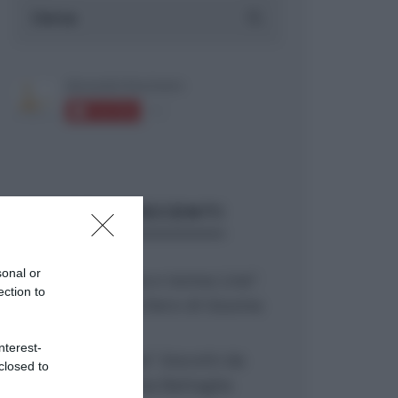
ARTICOLI RECENTI
sonal or
“Giusina in cucina e nonna Lina”:
ection to
treccine allo zucchero di Giusina
Battaglia
nterest-
“Giusina in cucina”: biscotti da
closed to
inzuppo di Giusina Battaglia