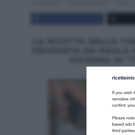
DOLCI E DESSERT
GLI ALTRI (PROGRAMMI)
RICETTE
LA RICETTA DELLA TO
PROPOSTA DA PAOLA 
ODIERNA DI “
ricetteint
If you wish 
sensitive in
confirm your
Please note
based ads b
third parties