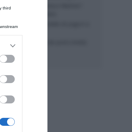
“In cucina con Imma e Matteo”:
 third
tortino al cioccolato
“Camper”: semifreddo di yogurt e
Downstream
crumble
“Camper”: fritole de pomi (mele)
er and store
to grant or
ed purposes