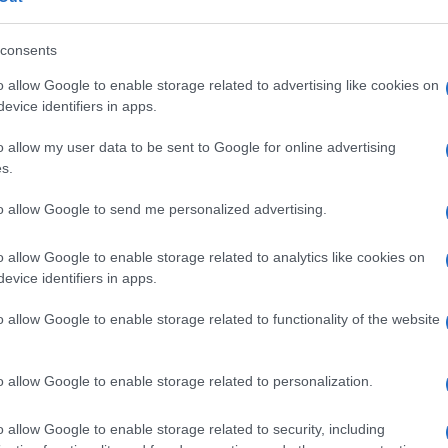
consents
o allow Google to enable storage related to advertising like cookies on
evice identifiers in apps.
o allow my user data to be sent to Google for online advertising
s.
to allow Google to send me personalized advertising.
rrate e infarinate le teglie. Setacciate insieme
o allow Google to enable storage related to analytics like cookies on
 Con la frusta K lavorate il burro e lo zucchero di
evice identifiers in apps.
tà. Unite le uova, uno alla volta, avendo cura
o allow Google to enable storage related to functionality of the website
a per ogni uovo e, quindi, la rimanente farina
non troppo a lungo. Aggiungete infine a filo la
o allow Google to enable storage related to personalization.
composto nelle due tortiere già preparate e
unque fino a quando inserendo uno stecchino al
o allow Google to enable storage related to security, including
o ma leggermente unto. Fate freddare prima di