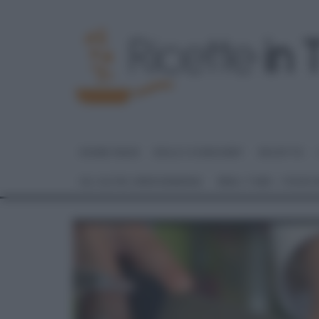
HOME PAGE
DOLCI E DESSERT
RICETTE
GLI ALTRI (PROGRAMMI)
REAL TIME – FOOD