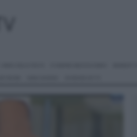
I MENU DELLE FESTE
É SEMPRE MEZZOGIORNO
BENEDETT
 NETWORK
ANNA MORONI
#VIDEORICETTE