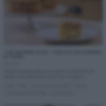
“THE MODERN COOK”: TORTA DI MACCHERONI
DI CSABA
11/04/2021
Nella prima puntata della nuova serie di Food Network The
Modern Cook, dedicata alla cucina sana e ‘moderna‘,
...
CSABA
PRIMI
REAL TIME - FOOD NETWORK
RICETTE
THE MODERN COOK CON CSABA
ULTIMI ARTICOLI