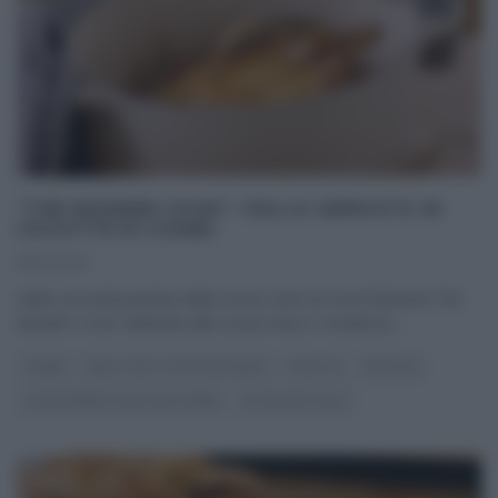
“THE MODERN COOK”: POLLO ARROSTO IN
COCOTTE DI CSABA
11/04/2021
Nella seconda puntata della nuova serie di Food Network The
Modern Cook, dedicata alla cucina sana e ‘moderna‘,
...
CSABA
REAL TIME - FOOD NETWORK
RICETTE
SECONDI
THE MODERN COOK CON CSABA
ULTIMI ARTICOLI