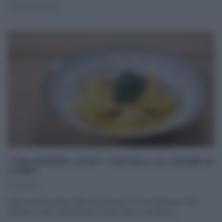
ULTIMI ARTICOLI
“THE MODERN COOK”: TORTELLI AL LIMONE DI
CSABA
11/04/2021
Nella prima puntata della nuova serie di Food Network The
Modern Cook, dedicata alla cucina sana e ‘moderna‘,
...