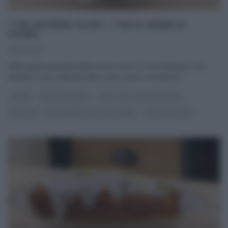
“THE MODERN COOK”: TORTA RENÉE DI
CSABA
25/04/2021
Nella quarta puntata della nuova serie di Food Network The
Modern Cook, dedicata alla cucina sana e ‘moderna‘,
...
CSABA
DOLCI E DESSERT
REAL TIME - FOOD NETWORK
RICETTE
THE MODERN COOK CON CSABA
ULTIMI ARTICOLI