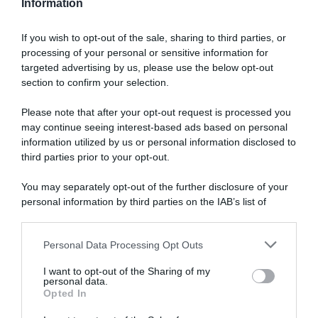
Information
If you wish to opt-out of the sale, sharing to third parties, or
processing of your personal or sensitive information for
targeted advertising by us, please use the below opt-out
section to confirm your selection.
Please note that after your opt-out request is processed you
may continue seeing interest-based ads based on personal
information utilized by us or personal information disclosed to
third parties prior to your opt-out.
You may separately opt-out of the further disclosure of your
personal information by third parties on the IAB’s list of
downstream participants.
ARTICOLI RECENTI
Personal Data Processing Opt Outs
This information may also be disclosed by us to third parties
on the IAB’s List of Downstream Participants that may further
I want to opt-out of the Sharing of my
disclose it to other third parties.
personal data.
“A tavola con Csaba”: chelsea buns
Opted In
Please note that this website/app uses one or more Google
“Giusina in cucina e nonna Lina”: treccine allo zucchero di
services and may gather and store information including but