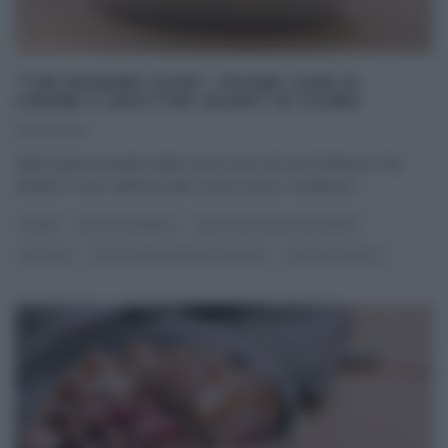
“THE MODERN COOK”: POUND CAKE AL
LIMONE O QUATTRO QUARTI DI CSABA
25/04/2021
Nella quarta puntata della nuova serie di Food Network The
Modern Cook, dedicata alla cucina sana e ‘moderna‘,
...
CSABA
DOLCI E DESSERT
REAL TIME - FOOD NETWORK
RICETTE
THE MODERN COOK CON CSABA
ULTIMI ARTICOLI