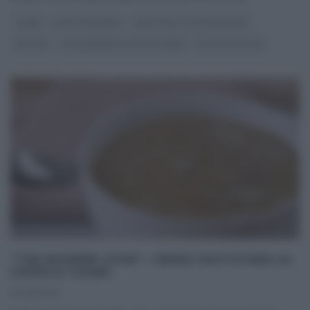
CSABA
DOLCI E DESSERT
REAL TIME - FOOD NETWORK
RICETTE
THE MODERN COOK CON CSABA
ULTIMI ARTICOLI
“THE MODERN COOK”: CREMA PASTICCERA AL
CAFFÈ DI CSABA
02/05/2021