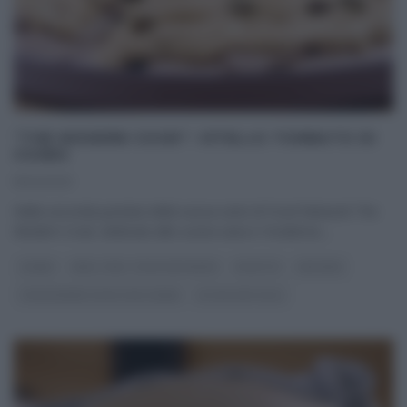
“THE MODERN COOK”: VITELLO TONNATO DI
CSABA
11/04/2021
Nella seconda puntata della nuova serie di Food Network The
Modern Cook, dedicata alla cucina sana e ‘moderna‘,
...
CSABA
REAL TIME - FOOD NETWORK
RICETTE
SECONDI
THE MODERN COOK CON CSABA
ULTIMI ARTICOLI