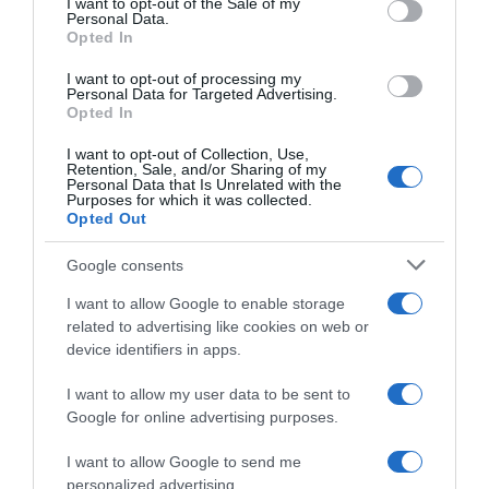
I want to opt-out of the Sale of my
Giusina Battaglia
Personal Data.
not limited to your visit or usage behaviour. You may click to
Opted In
grant or deny consent to Google and its third-party tags to
“Giusina in cucina”: biscotti da inzuppo di Giusina Battaglia
use your data for below specified purposes in below Google
“In cucina con Imma e Matteo”: tortino al cioccolato
I want to opt-out of processing my
consent section.
Personal Data for Targeted Advertising.
“Camper”: semifreddo di yogurt e crumble
Opted In
I want to opt-out of Collection, Use,
Retention, Sale, and/or Sharing of my
Personal Data that Is Unrelated with the
Purposes for which it was collected.
Opted Out
Google consents
I want to allow Google to enable storage
related to advertising like cookies on web or
device identifiers in apps.
I want to allow my user data to be sent to
Google for online advertising purposes.
CHI SIAMO
I want to allow Google to send me
personalized advertising.