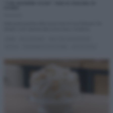
“THE MODERN COOK”: PAN DI SPAGNA DI
CSABA
25/04/2021
Nella quarta puntata della nuova serie di Food Network The
Modern Cook, dedicata alla cucina sana e ‘moderna‘,
...
CSABA
DOLCI E DESSERT
REAL TIME - FOOD NETWORK
RICETTE
THE MODERN COOK CON CSABA
ULTIMI ARTICOLI