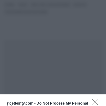
CSABA
PRIMI
REAL TIME - FOOD NETWORK
RICETTE
THE MODERN COOK CON CSABA
ricetteintv.com -
Do Not Process My Personal