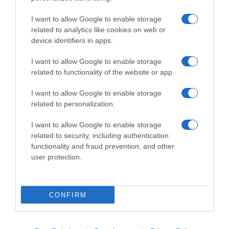
Dalla tv, alla brace. RicetteInTv.com nasce dall'idea di
raccogliere le follie culinarie di chef navigati e cuochi
I want to allow Google to enable storage
improvvisati, che preferiscono gli studi televisivi alle cucine di
related to analytics like cookies on web or
un ristorante...
continua...
device identifiers in apps.
I want to allow Google to enable storage
related to functionality of the website or app.
I want to allow Google to enable storage
related to personalization.
I want to allow Google to enable storage
Home
Chi Siamo | Contatti
Cookie
related to security, including authentication
Privacy
functionality and fraud prevention, and other
Ricette in Tv - P.IVA 02821290349
user protection.
CONFIRM