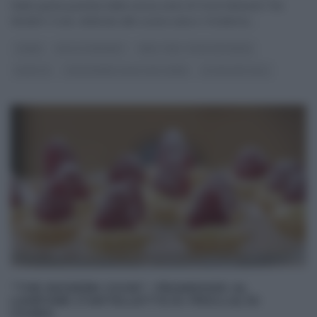
Nella quinta puntata della nuova serie di Food Network The
Modern Cook, dedicata alla cucina sana e ‘moderna‘,
...
CSABA
DOLCI E DESSERT
REAL TIME - FOOD NETWORK
RICETTE
THE MODERN COOK CON CSABA
ULTIMI ARTICOLI
“THE MODERN COOK”: FRIANDISES AL
LAMPONE (TARTELLETTE DI FROLLA) DI
CSABA