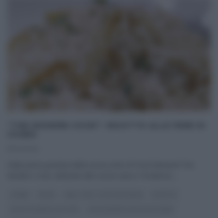
“THE MODERN COOK”: RISOTTO ALLE PERE DI
CSABA
11/04/2021
Nella prima puntata della nuova serie di Food Network The
Modern Cook, dedicata alla cucina sana e ‘moderna‘,
...
CSABA
PRIMI
REAL TIME - FOOD NETWORK
RICETTE
RICETTE SENZA GLUTINE
THE MODERN COOK CON CSABA