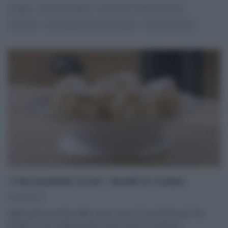
CSABA
DOLCI E DESSERT
REAL TIME - FOOD NETWORK
RICETTE
THE MODERN COOK CON CSABA
ULTIMI ARTICOLI
“THE MODERN COOK”: BIGNÉ DI CSABA
02/05/2021
Nella quinta puntata della nuova serie di Food Network The
Modern Cook, dedicata alla cucina sana e ‘moderna‘,
...