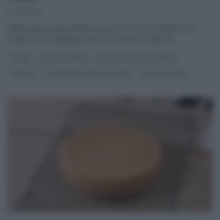
02/05/2021
Nella quinta puntata della nuova serie di Food Network The
Modern Cook, dedicata alla cucina sana e ‘moderna‘,
...
CSABA
DOLCI E DESSERT
REAL TIME - FOOD NETWORK
RICETTE
THE MODERN COOK CON CSABA
ULTIMI ARTICOLI