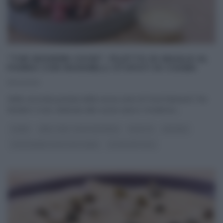
“THE MODERN COOK”: FILETTO DI MAIALE AL
FORNO CON RAVANELLI STUFATI DI CSABA
11/04/2021
Nella seconda puntata della nuova serie di Food Network The
Modern Cook, dedicata alla cucina sana e ‘moderna‘,
...
CSABA
REAL TIME - FOOD NETWORK
RICETTE
SECONDI
THE MODERN COOK CON CSABA
ULTIMI ARTICOLI