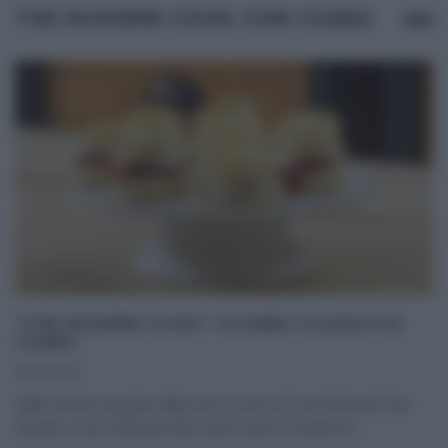
THE MODERN COOK CON CSABA
“THE MODERN COOK”: SCONES CLASSICI DI
CSABA
16/05/2021
Nella settima puntata della nuova serie di Food Network The
Modern Cook, dedicata alla cucina sana e ‘moderna‘,
...