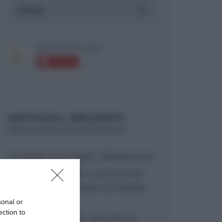
ARTICOLI RECENTI
“A tavola con Csaba”: chelsea buns
“Giusina in cucina e nonna Lina”:
treccine allo zucchero di Giusina
Battaglia
sonal or
ection to
“Giusina in cucina”: biscotti da