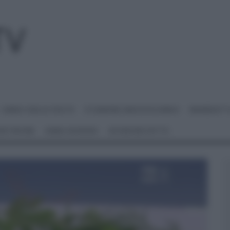
I MENU DELLE FESTE
É SEMPRE MEZZOGIORNO
BENEDETT
 NETWORK
ANNA MORONI
#VIDEORICETTE