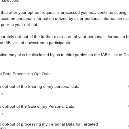
 selection.
 that after your opt-out request is processed you may continue seeing i
ased on personal information utilized by us or personal information dis
 prior to your opt-out.
rately opt-out of the further disclosure of your personal information by
he IAB’s list of downstream participants.
tion may also be disclosed by us to third parties on the IAB’s List of 
 that may further disclose it to other third parties.
 that this website/app uses one or more Google services and may gath
l Data Processing Opt Outs
llo spazio dedicato alla cucina del programma
including but not limited to your visit or usage behaviour. You may click 
 to Google and its third-party tags to use your data for below specifi
,
Detto Fatto
, ha preparato un classico della
o opt-out of the Sharing of my personal data.
ogle consent section.
nvoltino di manzo ripieno fatto con sugo rosso
In
procedimento.
o opt-out of the Sale of my Personal Data.
In
to opt-out of processing my Personal Data for Targeted
ing.