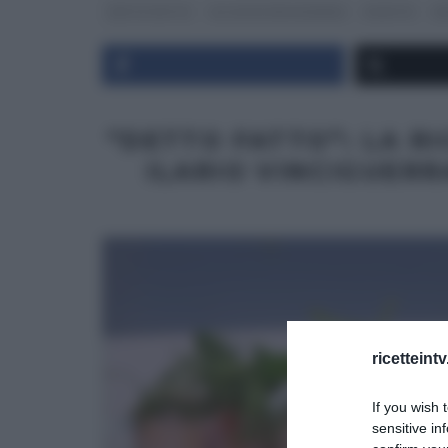
DETTO FATTO
GLI ALTRI (PROGRAMMI)
RICETTE
SE
“DETTO FATTO”: LA R
ILARIO VINCIGUERR
ricetteint
If you wish 
sensitive in