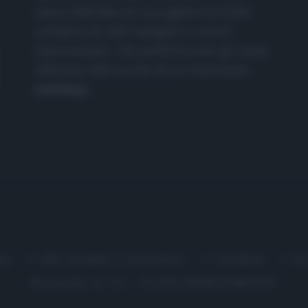
nasce dall'idea di raccogliere le follie
culinarie di chef navigati e cuochi
improvvisati, che preferiscono gli studi
televisivi alle cucine di un ristorante...
continua...
me
Chi Siamo | Contatti
Cookie
P
Ricette in Tv - P.IVA 02821290349