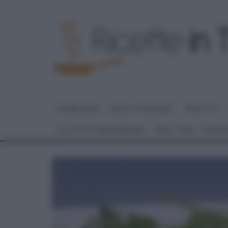
HOME PAGE
DOLCI E DESSERT
RICETTE
GLI ALTRI (PROGRAMMI)
REAL TIME – FOOD