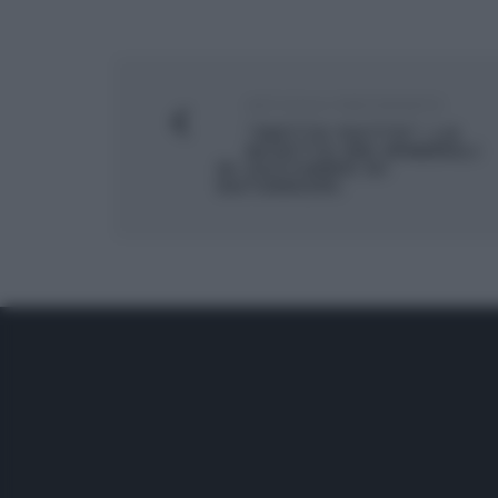
ARTICOLO PRECEDENTE
“DETTO FATTO”: LA
RICETTA DEI MINERALI
DI ZUCCHERO DI
KATAMASHI.