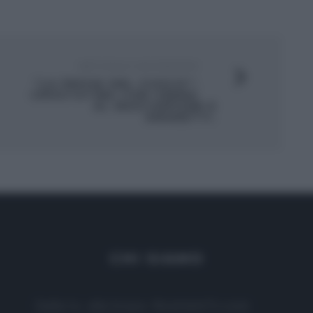
ARTICOLO SUCCESSIVO
“LA PROVA DEL CUOCO”:
CROSTATINA CON CREMA
AL MASCARPONE E
AMARETTI.
CHI SIAMO
Dalla tv, alla brace. RicetteInTv.com