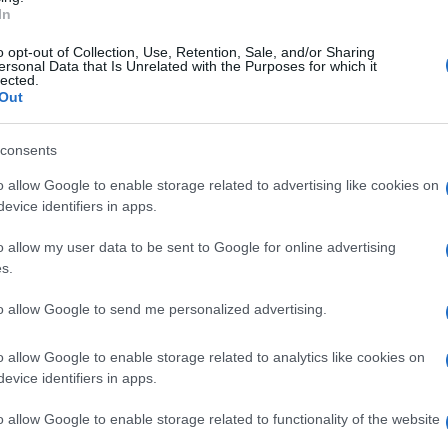
In
o opt-out of Collection, Use, Retention, Sale, and/or Sharing
ersonal Data that Is Unrelated with the Purposes for which it
lected.
Out
consents
o allow Google to enable storage related to advertising like cookies on
evice identifiers in apps.
o allow my user data to be sent to Google for online advertising
s.
modoro San Marzano, 150 g zucchero di canna, 4
to allow Google to send me personalized advertising.
aino di sale, olio evo, pepe.
o allow Google to enable storage related to analytics like cookies on
ata di pomodoro, lo zucchero di canna, l’aceto,
evice identifiers in apps.
cere lentamente per almeno 30 minuti fino ad
ma. Togliere dal fuoco e lasciar raffreddare.
o allow Google to enable storage related to functionality of the website