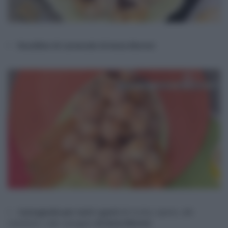
Roselline di carnevale di Anna Moroni
Castagnole per tutti i gusti
(di ricotta, ripiene, alle
mandorle o alle castagne)
di Anna Moroni