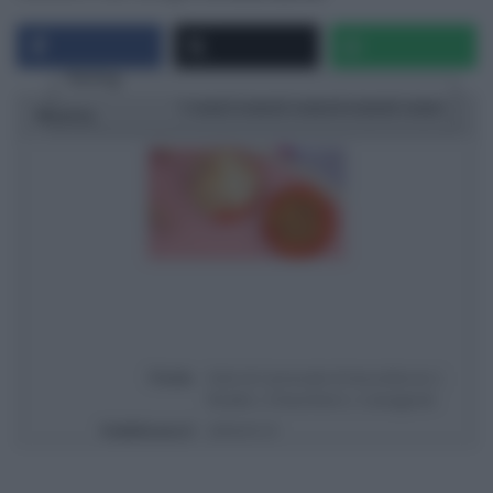
Rating
1 star
2 stars
3 stars
4 stars
5 stars
Ricetta
Titolo
Dolci di Carnevale di Anna Moroni |
Ricette | Chiacchiere | Castagnole
Pubblicata il
2016-01-31