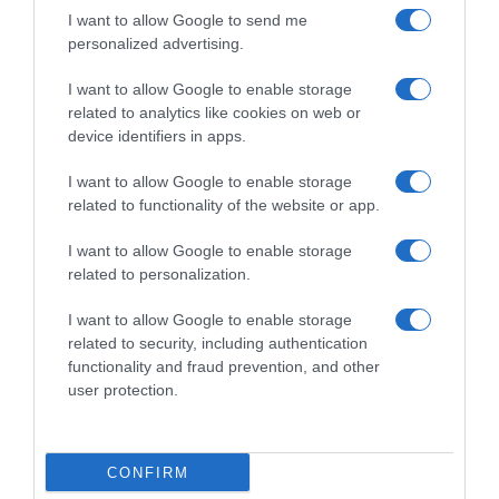
I want to allow Google to send me
personalized advertising.
Dalla tv, alla brace. RicetteInTv.com nasce dall'idea di
raccogliere le follie culinarie di chef navigati e cuochi
I want to allow Google to enable storage
improvvisati, che preferiscono gli studi televisivi alle cucine di
related to analytics like cookies on web or
un ristorante...
continua...
device identifiers in apps.
I want to allow Google to enable storage
related to functionality of the website or app.
I want to allow Google to enable storage
related to personalization.
I want to allow Google to enable storage
Home
Chi Siamo | Contatti
Cookie
related to security, including authentication
Privacy
functionality and fraud prevention, and other
Ricette in Tv - P.IVA 02821290349
user protection.
CONFIRM