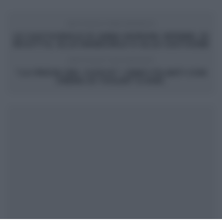
ARTICOLO PRECEDENTE
LE CASTAGNOLE DI ANNA MORONI: RIPIENE, DI
RICOTTA, ALLE MANDORLE O ALLE CASTAGNE
ARTICOLO SUCCESSIVO
“LA PROVA DEL CUOCO”: CENCI FILANTI CON
CREMA DI YOGURT E KIWI.