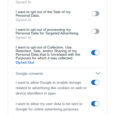
“A tavola con Csaba”: chelsea buns
Opted In
Please note that this website/app uses one or more Google
“Giusina in cucina e nonna Lina”: treccine allo zucchero di
services and may gather and store information including but
I want to opt-out of the Sale of my
Giusina Battaglia
Personal Data.
not limited to your visit or usage behaviour. You may click to
Opted In
grant or deny consent to Google and its third-party tags to
“Giusina in cucina”: biscotti da inzuppo di Giusina Battaglia
use your data for below specified purposes in below Google
“In cucina con Imma e Matteo”: tortino al cioccolato
I want to opt-out of processing my
consent section.
Personal Data for Targeted Advertising.
“Camper”: semifreddo di yogurt e crumble
Opted In
I want to opt-out of Collection, Use,
Retention, Sale, and/or Sharing of my
Personal Data that Is Unrelated with the
Purposes for which it was collected.
Opted Out
Google consents
I want to allow Google to enable storage
related to advertising like cookies on web or
device identifiers in apps.
I want to allow my user data to be sent to
Google for online advertising purposes.
CHI SIAMO