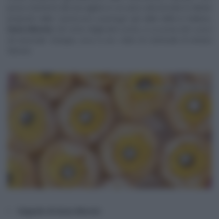
posso esimermi dal raccogliere in un unico articoli tutte le delizie
proposte dalla “
pasticcera casalinga
” più abile della tv italiana,
Anna Moroni
, nel corso degli anni scorsi, a
La prova del cuoco
ed associati. Dunque, ecco a voi i dolci di Carnevale di Annina
Moroni.
Zeppole di Anna Moroni