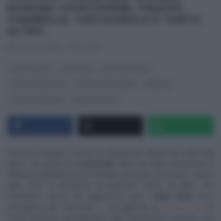
MORONI: CHIACCHIERE, FRAPPE,
CIAMBELLE, CASTAGNOLE E TANTO
ALTRO.
RICETTEINTV
·
31/01/2016
ANNA MORONI
CARNEVALE
DOLCI E DESSERT
I MENU DELLE FESTE
LA PROVA DEL CUOCO
RICETTE
SLIDER HOMEPAGE
ULTIMI ARTICOLI
Insieme al Natale, è forse la festività più attesa dai cultori del
dolce, i più golosi: è il
Carnevale
. Oltre che dalle mascherine, in
febbraio, puntualmente, le stradine dei paesi, ma anche i
vialoni
delle città, si riempiono di quell’acre olezzo di fritto, che
infastidisce alcuni, ma ingolosisce tutti. I
dolci fritti
sono
prerogativa del Carnevale e, raccogliendo su
questo
blog
le
ricette proposte giornalmente dalle trasmissioni culinarie, non