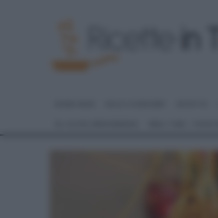
HOME PAGE
DOLCI E DESSERT
RICETTE
GLI ALTRI (PROGRAMMI)
REAL TIME – FOOD