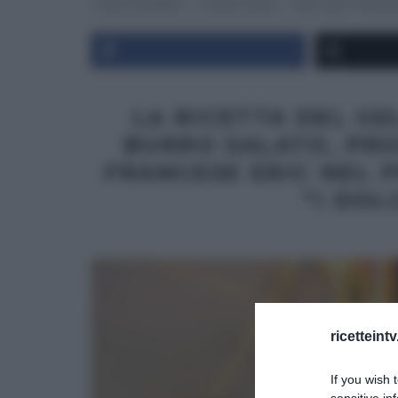
DOLCI E DESSERT
I DOLCI DI ERIC
REAL TIME - FOOD 
LA RICETTA DEL G
BURRO SALATO, PR
FRANCESE ERIC NEL 
“I DOLC
ricetteint
If you wish 
sensitive in