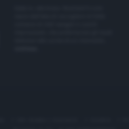
Dalla tv, alla brace. RicetteInTv.com
nasce dall'idea di raccogliere le follie
culinarie di chef navigati e cuochi
improvvisati, che preferiscono gli studi
televisivi alle cucine di un ristorante...
continua...
me
Chi Siamo | Contatti
Cookie
P