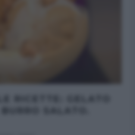
, LE RICETTE: GELATO
 BURRO SALATO.