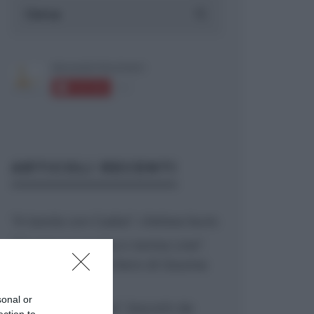
ARTICOLI RECENTI
“A tavola con Csaba”: chelsea buns
“Giusina in cucina e nonna Lina”:
treccine allo zucchero di Giusina
Battaglia
sonal or
“Giusina in cucina”: biscotti da
ection to