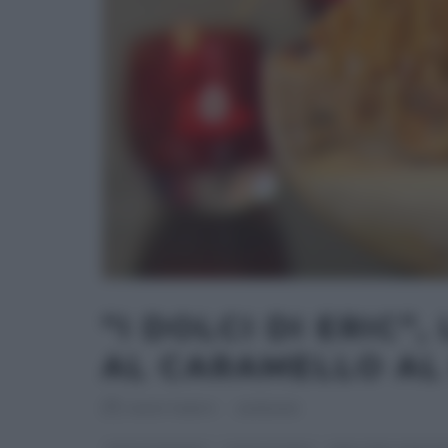
“I DOLCI DI ERIC”
AL CARAMELLO AL
RICETTEINTV
·
20/11/2013