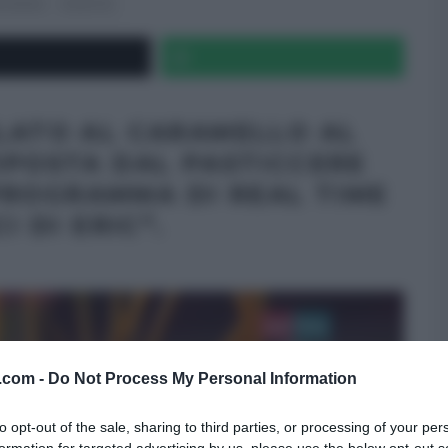
NETWORK
RICETTE
ELATO AL CARAMELLO AL
OPOSTA DAL PASTICCERE
PROGRAMMA DI REAL TIME
I DI ERIC”.
v.com -
Do Not Process My Personal Information
to opt-out of the sale, sharing to third parties, or processing of your per
formation for targeted advertising by us, please use the below opt-out s