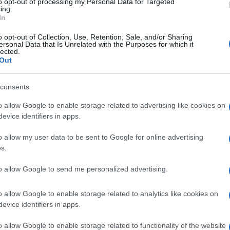
to opt-out of processing my Personal Data for Targeted
ing.
e a fiamma bassa finchè non diviene dorato.
In
e attenzione, il composto potrebbe sbuffare).
o opt-out of Collection, Use, Retention, Sale, and/or Sharing
i panna in un’altra casseruola e facciamo
ersonal Data that Is Unrelated with the Purposes for which it
lected.
el caramello, aggiungiamo a filo il composto di
Out
 con una frusta a mano. Togliamo dal fuoco.
consents
o allow Google to enable storage related to advertising like cookies on
evice identifiers in apps.
o allow my user data to be sent to Google for online advertising
s.
to allow Google to send me personalized advertising.
o allow Google to enable storage related to analytics like cookies on
evice identifiers in apps.
o allow Google to enable storage related to functionality of the website