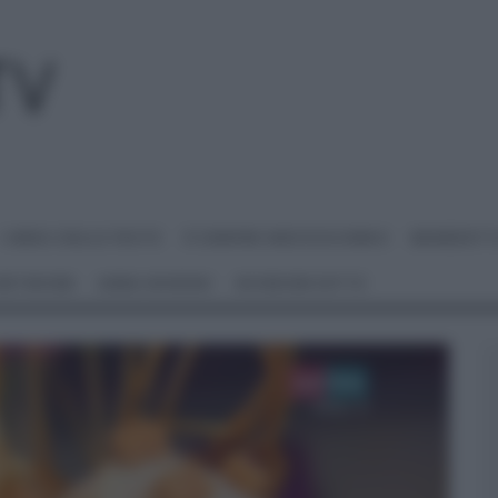
I MENU DELLE FESTE
É SEMPRE MEZZOGIORNO
BENEDETT
 NETWORK
ANNA MORONI
#VIDEORICETTE