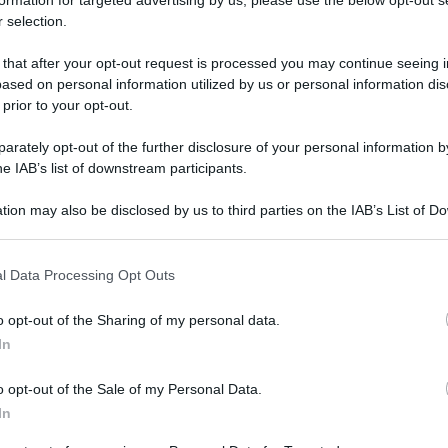
 selection.
 that after your opt-out request is processed you may continue seeing i
ased on personal information utilized by us or personal information dis
 prior to your opt-out.
rately opt-out of the further disclosure of your personal information by
he IAB’s list of downstream participants.
tion may also be disclosed by us to third parties on the IAB’s List of 
 that may further disclose it to other third parties.
 that this website/app uses one or more Google services and may gath
l Data Processing Opt Outs
including but not limited to your visit or usage behaviour. You may click 
 to Google and its third-party tags to use your data for below specifi
era a Londra e… su
Real Time
. Ogni pomeriggio,
o opt-out of the Sharing of my personal data.
ogle consent section.
, suggerisce le ricette di dolci semplici e veloci
In
31,
I dolci di Eric
. Quest’oggi, in particolare, ha
o opt-out of the Sale of my Personal Data.
o salato
.
In
na casseruola, con il fondo spesso, 300 g di