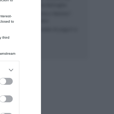
inzuppo di Giusina Battaglia
“In cucina con Imma e Matteo”:
nterest-
tortino al cioccolato
closed to
“Camper”: semifreddo di yogurt e
crumble
 third
Downstream
er and store
to grant or
ed purposes