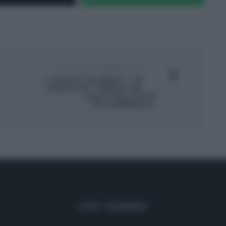
ARTICOLO SUCCESSIVO
“I DOLCI DI ERIC”, LE
RICETTE: TORTA AL
CIOCCOLATO E
ALL’ARANCIA.
CHI SIAMO