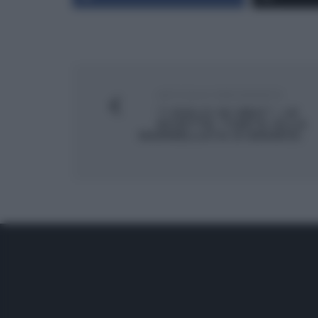
ARTICOLO PRECEDENTE
“I DOLCI DI ERIC”, LE
RICETTE: TORTA ALLA
MARMELLATA D’ARANCE.