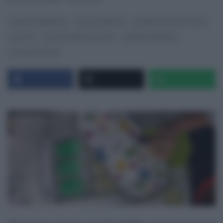
RICETTEINTV
·
11/09/2024
DANIELE PERSEGANI
DOLCI E DESSERT
É SEMPRE MEZZOGIORNO
RICETTE
RICETTE SENZA GLUTINE
SLIDER HOMEPAGE
ULTIMI ARTICOLI