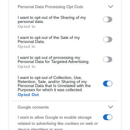
ARTICOLI RECENTI
Personal Data Processing Opt Outs
This information may also be disclosed by us to third parties
on the IAB’s List of Downstream Participants that may further
I want to opt-out of the Sharing of my
disclose it to other third parties.
personal data.
“Giusina in cucina e nonna Lina”: treccine allo zucchero di
Opted In
Please note that this website/app uses one or more Google
Giusina Battaglia
services and may gather and store information including but
I want to opt-out of the Sale of my
“Giusina in cucina”: biscotti da inzuppo di Giusina Battaglia
Personal Data.
not limited to your visit or usage behaviour. You may click to
Opted In
grant or deny consent to Google and its third-party tags to
“In cucina con Imma e Matteo”: tortino al cioccolato
use your data for below specified purposes in below Google
“Camper”: semifreddo di yogurt e crumble
I want to opt-out of processing my
consent section.
Personal Data for Targeted Advertising.
“Camper”: fritole de pomi (mele)
Opted In
I want to opt-out of Collection, Use,
Retention, Sale, and/or Sharing of my
Personal Data that Is Unrelated with the
Purposes for which it was collected.
Opted Out
Google consents
I want to allow Google to enable storage
related to advertising like cookies on web or
device identifiers in apps.