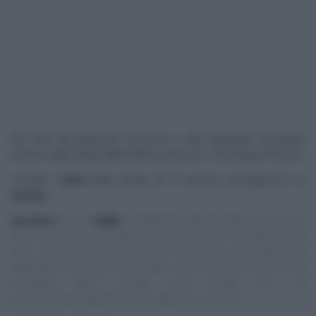
Nel caso dei ghiaccioli al limone o alla mandorla, possiamo
inserire negli stampi delle fettine di limone o dei lamponi freschi.
Trovate i
video
delle ricette di “
É sempre mezzogiorno
” su
RaiPlay
.
Specifica
:
questo
NON
è il blog/sito ufficiale delle trasmissioni
di cui trascrivo le ricette, quindi E’ sempre mezzogiorno ed
altre, ma vuole essere solo un ‘taccuino‘ su cui appuntare
ingredienti e procedimenti delle ricette più interessanti. Le
immagini delle ricette sono tratte dai siti
ufficiali/streaming/Social dei programmi, ovvero: