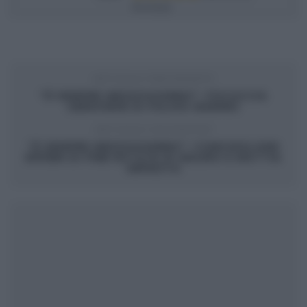
Review(s)
ARTICOLO PRECEDENTE
“É SEMPRE MEZZOGIORNO”: FOCACCIA
GENOVESE DI FULVIO MARINO
ARTICOLO SUCCESSIVO
“É SEMPRE MEZZOGIORNO”: CONCHIGLIONI
RIPIENI DI FINE ESTATE DI MAURO E MATTIA
IMPROTA