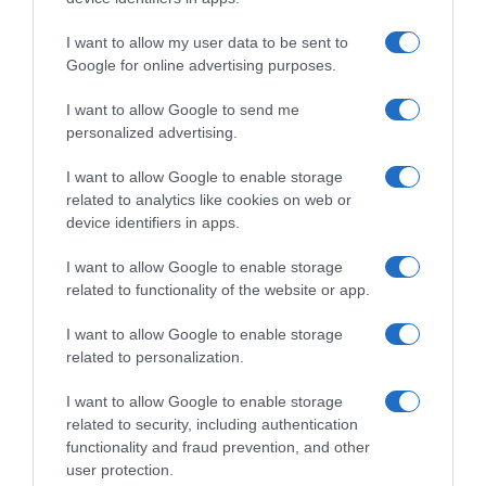
I want to allow my user data to be sent to
Google for online advertising purposes.
CHI SIAMO
I want to allow Google to send me
personalized advertising.
Dalla tv, alla brace. RicetteInTv.com nasce dall'idea di
raccogliere le follie culinarie di chef navigati e cuochi
I want to allow Google to enable storage
improvvisati, che preferiscono gli studi televisivi alle cucine di
related to analytics like cookies on web or
un ristorante...
continua...
device identifiers in apps.
I want to allow Google to enable storage
related to functionality of the website or app.
I want to allow Google to enable storage
related to personalization.
I want to allow Google to enable storage
Home
Chi Siamo | Contatti
Cookie
related to security, including authentication
Privacy
functionality and fraud prevention, and other
Ricette in Tv - P.IVA 02821290349
user protection.