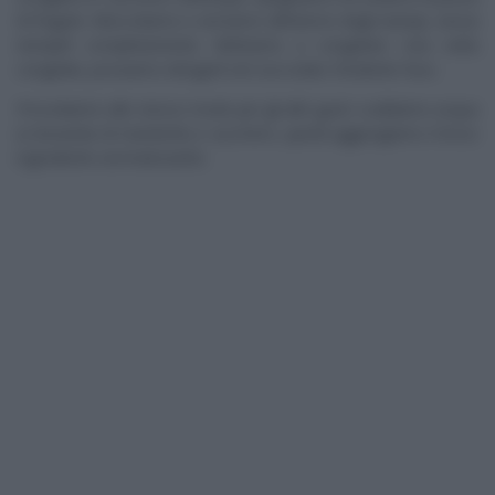
di fragole. Mescoliamo e versiamo all’interno degli stampi, senza
riempirli completamente. Mettiamo a congelare. Una volta
congelati, possiamo intingerli nel cioccolato fondente fuso.
Procediamo allo stesso modo per gli altri gusti: scaldiamo acqua
(o bevanda di mandorle) e zucchero, quindi aggiungiamo il terzo
ingrediente aromatizzante.