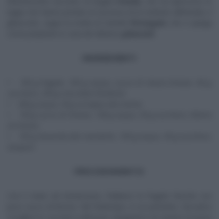
All’avvincente racconto di Angela
Frenda
, che ha ripercorso le
tappe che hanno portato al successo di un simbolo dell’estate, il
ghiacciolo, segue la ricetta di Daniele
Persegani
, che ci spiega
come preparare in casa dei deliziosi
ghiaccioli
.
INGREDIENTI
100 g fragole, 100 g acqua, succo di mezzo limone, 40 g
zucchero, 250 g cioccolato fondente
200 g acqua, 50 g sciroppo alla menta
150 g succo di limone, 100 g acqua, 50 g zucchero, fettine
di limone
150 g bevanda alla mandorle, 100 g acqua, 30 g zucchero,
lamponi
PROCEDIMENTO
Con il mixer ad immersione, frulliamo le fragole fresche con
poco succo di limone. Nel frattempo, in un pentolino, facciamo
sciogliere lo zucchero nell’acqua. Spegniamo ed uniamo la purea