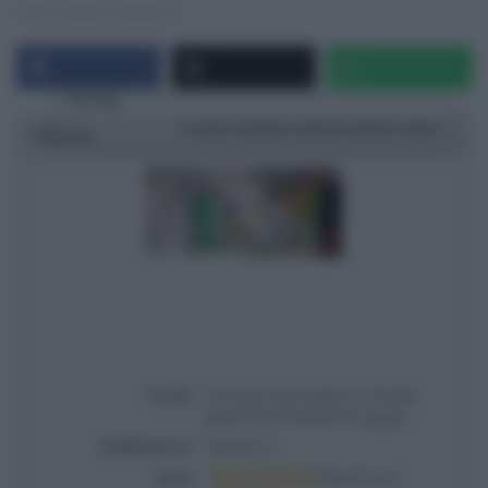
https://www.raiplay.it/
Rating
1 star
2 stars
3 stars
4 stars
5 stars
Ricetta
Titolo
É sempre mezzogiorno | Ricetta
ghiaccioli di Daniele Persegani
Pubblicata il
2024-09-11
Voto
Based on
2