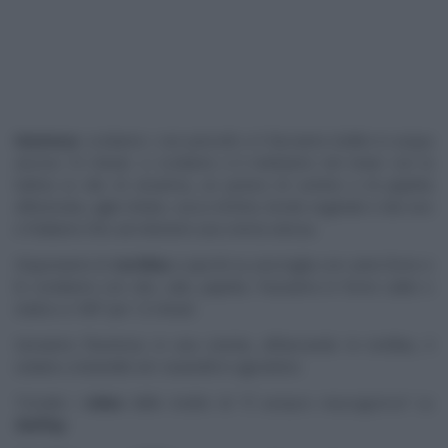
Hummus
: scoliamo i ceci precotti e li facciamo bollire in acqua
ancora 10 minuti. Li scoliamo e li mettiamo nel mixer con la
tahina (o olio di sesamo), un pizzico di cumino e di paprika
affumicata, aglio tritato, succo di lime, brodo vegetale e olio evo
e frulliamo fino ad ottenere una crema setosa.
Disponiamo le
tortillas
a spicchi su una teglia con carta forno e
le condiamo con olio, sale, paprika. Passiamo in forno caldo e
statico a 180° per 12 minuti.
Serviamo l’hummus in una ciotola, affiancando le tortillas, il
sedano a listarelle ed i ravanelli in agrodolce.
Trovate i
video
delle ricette di “
É sempre mezzogiorno
” su
RaiPlay
.