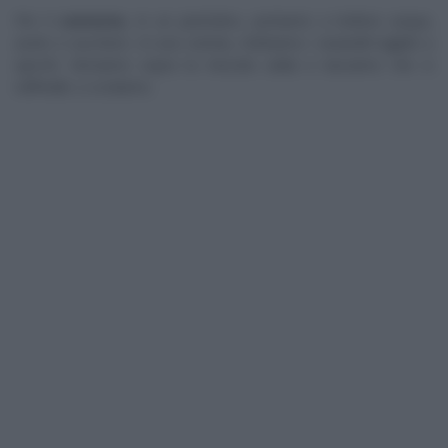
Per il
contorno
, in un pentolino, portiamo a bollore acqua,
aceto e zucchero. In una ciotola, mettiamo i ravanelli tagliati a
spicchi. Versiamo sopra la miscela calda e lasciamo che si
raffreddi. Li scoliamo.