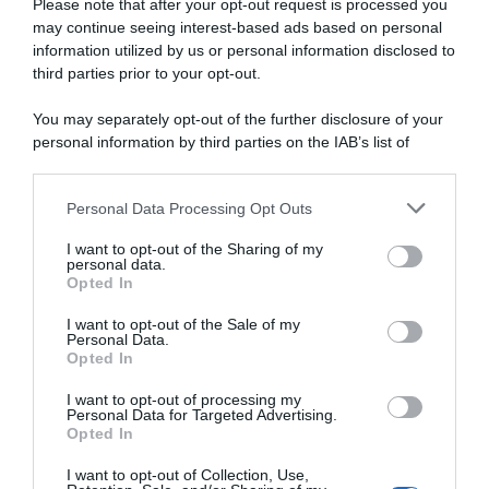
Please note that after your opt-out request is processed you
may continue seeing interest-based ads based on personal
information utilized by us or personal information disclosed to
third parties prior to your opt-out.
You may separately opt-out of the further disclosure of your
personal information by third parties on the IAB’s list of
downstream participants.
ARTICOLI RECENTI
Personal Data Processing Opt Outs
This information may also be disclosed by us to third parties
on the IAB’s List of Downstream Participants that may further
I want to opt-out of the Sharing of my
disclose it to other third parties.
personal data.
“A tavola con Csaba”: chelsea buns
Opted In
Please note that this website/app uses one or more Google
“Giusina in cucina e nonna Lina”: treccine allo zucchero di
services and may gather and store information including but
I want to opt-out of the Sale of my
Giusina Battaglia
Personal Data.
not limited to your visit or usage behaviour. You may click to
Opted In
grant or deny consent to Google and its third-party tags to
“Giusina in cucina”: biscotti da inzuppo di Giusina Battaglia
use your data for below specified purposes in below Google
“In cucina con Imma e Matteo”: tortino al cioccolato
I want to opt-out of processing my
consent section.
Personal Data for Targeted Advertising.
“Camper”: semifreddo di yogurt e crumble
Opted In
I want to opt-out of Collection, Use,