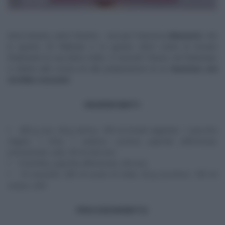
Anno bisesto, anno funesto… non per Francesca
Marsetti
, che
in questo 29 febbraio e in questo 2024 conta di trovare
finalmente la sua dolce metà. Ci riuscirà? Chissà, nel frattempo
si dedica alla cucina ed alla preparazione di un
hummus con
tortillas croccanti.
INGREDIENTI
400 g ceci, 40 g tahina, 100 ml brodo vegetale, 1 spicchio
d’aglio, 1 lime, 1 sedano, cumino, paprika affumicata,
prezzemolo, sale, 30 ml olio evo
4 tortillas, paprika affumicata, olio evo
10 ravanelli, 200 ml aceto di mele, 20 g zucchero, 100 ml
acqua, sale
PROCEDIMENTO