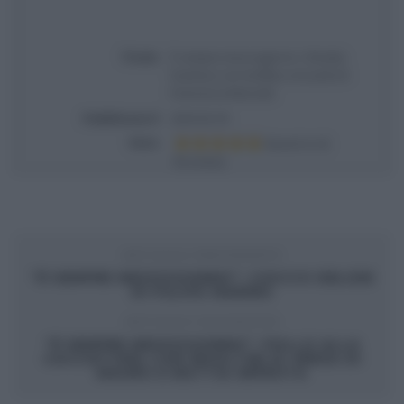
Titolo
É sempre mezzogiorno | Ricetta
hummus con tortillas croccanti di
Francesca Marsetti
Pubblicata il
2024-02-29
Voto
Based on
2
Review(s)
ARTICOLO PRECEDENTE
“É SEMPRE MEZZOGIORNO”: CIOCCO DELIZIE
DI FULVIO MARINO
ARTICOLO SUCCESSIVO
“É SEMPRE MEZZOGIORNO”: POLLO ALLA
CACCIATORA CON INVOLTINI DI VERZA DI
MAURO E MATTIA IMPROTA