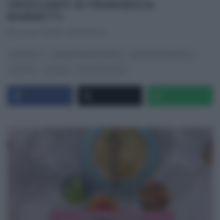
CROCCANTI DI FRANCESCA
MARSETTI
RICETTEINTV
·
29/02/2024
ANTIPASTI
É SEMPRE MEZZOGIORNO
FRANCESCA MARSETTI
RICETTE
SECONDI
ULTIMI ARTICOLI