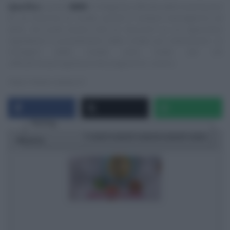
Specifica
:
questo
NON
è il blog/sito ufficiale delle trasmissioni
di cui trascrivo le ricette, quindi E’ sempre mezzogiorno ed
altre, ma vuole essere solo un ‘taccuino‘ su cui appuntare
ingredienti e procedimenti delle ricette più interessanti. Le
immagini delle ricette sono tratte dai siti
ufficiali/streaming/Social dei programmi, ovvero:
https://www.raiplay.it/
Rating
1 star
2 stars
3 stars
4 stars
5 stars
Ricetta