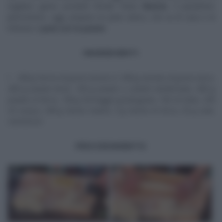
regalarci golosi prodotti firmati Fulvio
Marino
. Il panettiere
piemontese, oggi, prepara un pane antico, che sa di casa e di
infanzia: il
pane con le patate.
INGREDIENTI
500 g farina di grano tenero 2, 500 g semola di grano duro,
300 g patate lesse, 100 g patate a cubetti sbollentate, 400 g
patate al forno, 100 g formaggio grattugiato, 150 ml latte, 250
ml acqua, 200 g lievito madre, 5 g lievito di birra, 25 g sale,
rosmarino
PROCEDIMENTO