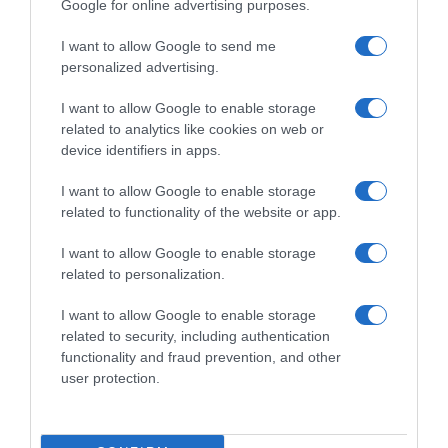
Google for online advertising purposes.
CHI SIAMO
I want to allow Google to send me
personalized advertising.
Dalla tv, alla brace. RicetteInTv.com nasce dall'idea di
raccogliere le follie culinarie di chef navigati e cuochi
I want to allow Google to enable storage
improvvisati, che preferiscono gli studi televisivi alle cucine di
related to analytics like cookies on web or
un ristorante...
continua...
device identifiers in apps.
I want to allow Google to enable storage
related to functionality of the website or app.
I want to allow Google to enable storage
related to personalization.
I want to allow Google to enable storage
Home
Chi Siamo | Contatti
Cookie
related to security, including authentication
Privacy
functionality and fraud prevention, and other
Ricette in Tv - P.IVA 02821290349
user protection.