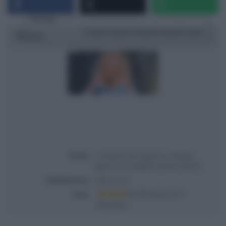
Rating
1 star
2 stars
3 stars
4 stars
5 stars
Ricetta
Titolo
É sempre mezzogiorno | Ricetta
pane con le patate di Fulvio Marino
Pubblicata il
2021-02-04
Voto
Based on
7
Review(s)