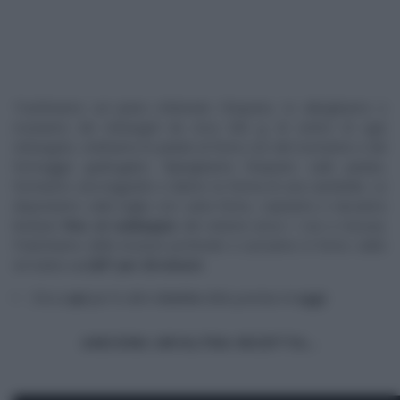
Trasferiamo sul piano infarinato l’impasto, lo allarghiamo e
ricaviamo dei rettangoli da circa 300 g. Al centro di ogni
rettangolo, mettiamo le patate al forno con del rosmarino e del
formaggio grattugiato. Ripieghiamo l’impasto sulle patate,
formiamo una baguette e diamo la forma di una ciambella. Le
disponiamo sulla teglia con carta forno, copriamo e lasciamo
lievitare
fino al raddoppio
del volume (circa 1 ora e mezza).
Pratichiamo delle incisioni profonde e cuociamo in forno caldo
ed statico
a 220° per 20 minuti.
Clicca
qui
per le altre
ricette
della puntata di
oggi
ANCORA UN’ALTRA RICETTA…