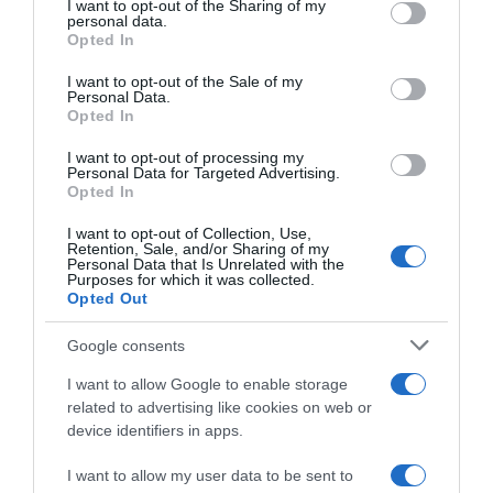
I want to opt-out of the Sharing of my
disclose it to other third parties.
personal data.
“A tavola con Csaba”: chelsea buns
Opted In
Please note that this website/app uses one or more Google
“Giusina in cucina e nonna Lina”: treccine allo zucchero di
services and may gather and store information including but
I want to opt-out of the Sale of my
Giusina Battaglia
Personal Data.
not limited to your visit or usage behaviour. You may click to
Opted In
grant or deny consent to Google and its third-party tags to
“Giusina in cucina”: biscotti da inzuppo di Giusina Battaglia
use your data for below specified purposes in below Google
“In cucina con Imma e Matteo”: tortino al cioccolato
I want to opt-out of processing my
consent section.
Personal Data for Targeted Advertising.
“Camper”: semifreddo di yogurt e crumble
Opted In
I want to opt-out of Collection, Use,
Retention, Sale, and/or Sharing of my
Personal Data that Is Unrelated with the
Purposes for which it was collected.
Opted Out
Google consents
I want to allow Google to enable storage
related to advertising like cookies on web or
device identifiers in apps.
I want to allow my user data to be sent to