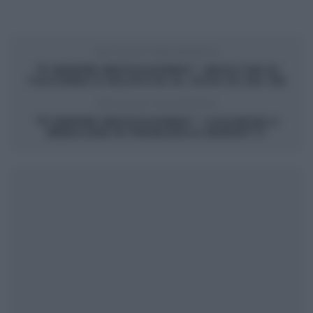
ARTICOLO PRECEDENTE
“É SEMPRE MEZZOGIORNO”: INVOLTINI DI
TACCHINO E SALSICCIA AL SUGO DI ZIA CRI
ARTICOLO SUCCESSIVO
“É SEMPRE MEZZOGIORNO”: CASONCELLI
BRESCIANI DI FRANCESCA MARSETTI