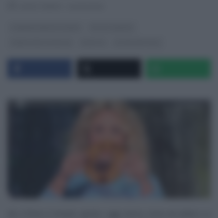
RICETTEINTV
·
04/02/2021
É SEMPRE MEZZOGIORNO
FULVIO MARINO
PANE PIZZA FOCACCIA
RICETTE
ULTIMI ARTICOLI
Ieri, il forno è rimasto spento, oggi, invece, torna ad ardere e a