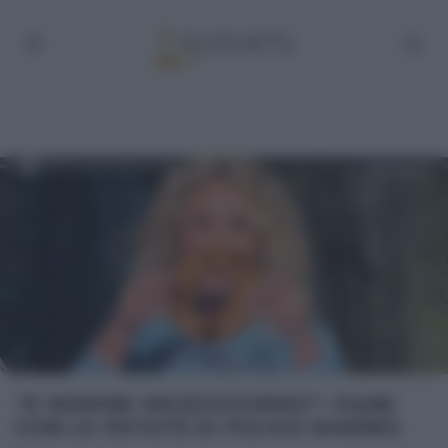
“É SEMPRE MEZZOGIORNO”: PANE
CON LE PATATE DI FULVIO MARINO