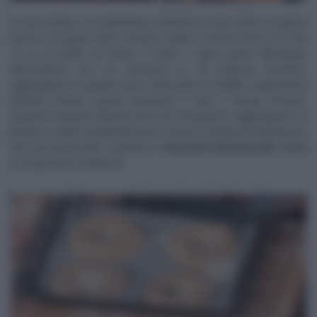
In una ciotola, o in planetaria, mettiamo le due farine, di grano
tenero e di grano duro, il lievito madre e di birra fresco (o solo
12 g di lievito di birra), il latte e gran parte dell’acqua.
Mescoliamo con un cucchiaio e, ad impasto formato,
aggiungiamo le patate lesse schiacciate (e fredde). Impastiamo
qualche minuto, quindi inseriamo il sale e l’acqua rimasta.
Quando l’impasto diventa liscio ed omogeneo, aggiungiamo le
patate a cubetti sbollentate per 5 minuti e fredde ed impastiamo
fino ad incorporarle. Copriamo e
lasciamo lievitare per 2 ore
a temperatura ambiente.