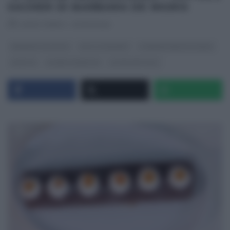
SACHER DI BARBARA DE NIGRIS
RICETTEINTV
·
07/03/2025
BARBARA DE NIGRIS
DOLCI E DESSERT
É SEMPRE MEZZOGIORNO
RICETTE
SLIDER HOMEPAGE
ULTIMI ARTICOLI