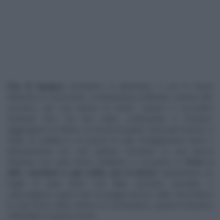
Pan di Spagna
: montiamo, in planetaria, o con le fruste
elettriche, le uova intere, a temperatura ambiente, insieme allo
zucchero, per una decina di minuti. Uniamo il cioccolato
fondente fuso ma non caldo, continuando a montare.
Aggiungiamo la farina e la fecola di patate setacciati insieme, il
miele, la vanillina e un pizzico di sale. Amalgamiamo bene e
delicatamente con una spatola. Versiamo su una placca
foderata con carta forno, livelliamo e cuociamo in
forno a
200º, ventilato e già caldo, per 8 minuti
. Spolveriamo un
foglio di carta forno con dello zucchero semolato e
capovolgiamo sopra il pan di Spagna ancora caldo. Stacchiamo
la carta forno della cottura e lo arrotoliamo, quindi lo lasciamo
raffreddare in questo modo.