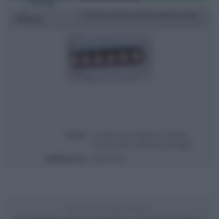
Rating
1 star
2 stars
3 stars
4 stars
5 stars
Ricetta
Titolo
É sempre mezzogiorno | Ricetta
rotolo sacher di Barbara De Nigris
Pubblicata il
2025-03-07
ARTICOLO PRECEDENTE