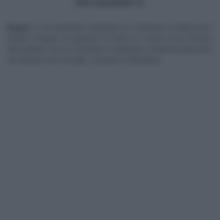
PROCEDIMENTO
Bagna
: in un pentolino mettiamo la confettura di albicocche,
uniamo l’acqua, un goccino di rhum e il succo di un limone.
Mescoliamo con un cucchiaio e scaldiamo a fiamma bassa fino
ad ottenere uno sciroppo. Lasciamo raffreddare.