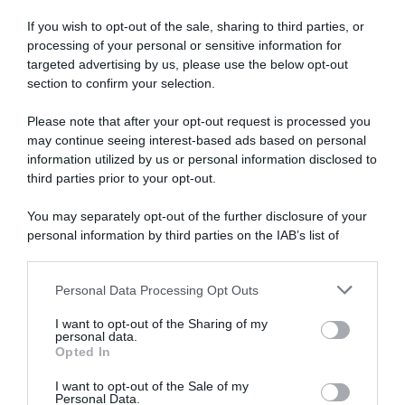
If you wish to opt-out of the sale, sharing to third parties, or
processing of your personal or sensitive information for
targeted advertising by us, please use the below opt-out
section to confirm your selection.
Please note that after your opt-out request is processed you
may continue seeing interest-based ads based on personal
information utilized by us or personal information disclosed to
third parties prior to your opt-out.
You may separately opt-out of the further disclosure of your
personal information by third parties on the IAB’s list of
downstream participants.
ARTICOLI RECENTI
Personal Data Processing Opt Outs
This information may also be disclosed by us to third parties
on the IAB’s List of Downstream Participants that may further
I want to opt-out of the Sharing of my
disclose it to other third parties.
personal data.
“Giusina in cucina e nonna Lina”: treccine allo zucchero di
Opted In
Please note that this website/app uses one or more Google
Giusina Battaglia
services and may gather and store information including but
I want to opt-out of the Sale of my
“Giusina in cucina”: biscotti da inzuppo di Giusina Battaglia
Personal Data.
not limited to your visit or usage behaviour. You may click to