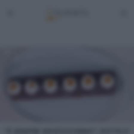
“É SEMPRE MEZZOGIORNO”: ROTOLO