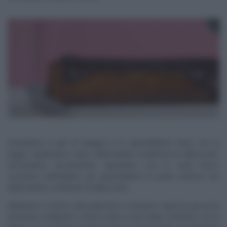
Srotoliamo il pan di Spagna e lo spennelliamo bene con la
bagna. Spalmiamo sopra abbondante confettura di albicocche.
Arrotoliamo nuovamente, aiutandoci con la carta forno.
Lasciamo raffreddare, poi spennelliamo la parte esterna con
abbondante confettura di albicocche.
Mettiamo il rotolo sulla graticola e versiamo sopra la
ganache
(ottenuta scaldando a fuoco lento il cioccolato fondente con la