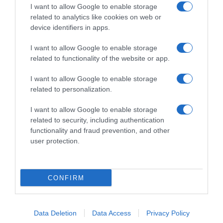
raccogliere le follie culinarie di chef navigati e cuochi
I want to allow Google to enable storage
improvvisati, che preferiscono gli studi televisivi alle cucine di
related to analytics like cookies on web or
un ristorante...
continua...
device identifiers in apps.
I want to allow Google to enable storage
related to functionality of the website or app.
I want to allow Google to enable storage
related to personalization.
I want to allow Google to enable storage
Home
Chi Siamo | Contatti
Cookie
related to security, including authentication
Privacy
functionality and fraud prevention, and other
Ricette in Tv - P.IVA 02821290349
user protection.
CONFIRM
Data Deletion
Data Access
Privacy Policy