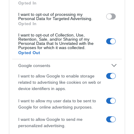
Opted In
grant or deny consent to Google and its third-party tags to
“In cucina con Imma e Matteo”: tortino al cioccolato
use your data for below specified purposes in below Google
“Camper”: semifreddo di yogurt e crumble
I want to opt-out of processing my
consent section.
Personal Data for Targeted Advertising.
“Camper”: fritole de pomi (mele)
Opted In
I want to opt-out of Collection, Use,
Retention, Sale, and/or Sharing of my
Personal Data that Is Unrelated with the
Purposes for which it was collected.
Opted Out
Google consents
I want to allow Google to enable storage
related to advertising like cookies on web or
device identifiers in apps.
I want to allow my user data to be sent to
Google for online advertising purposes.
CHI SIAMO
I want to allow Google to send me
personalized advertising.
Dalla tv, alla brace. RicetteInTv.com nasce dall'idea di