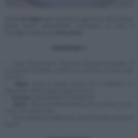
Barbara
De Nigris
apre la puntata di oggi con un dolce davvero
goloso, poiché estremamente
cioccolatoso
. La cuoca di
montagna ci prepara un
rotolo sacher.
INGREDIENTI
5 uova, 90 g zucchero, 70 g farina, 30 g fecola di patate, 70
g cioccolato fondente, vanillina, un cucchiaio di miele, sale,
zucchero
Bagna
: succo di mezzo limone, 50 g confettura di
albicocche, 100 ml acqua, un goccio di rum
Farcitura
: 250 g confettura di albicocche
Glassa
: 100 g cioccolato fondente, 80 ml panna, 20 ml
miele, 10 ml olio di semi
100 g confettura di albicocche, panna montata, albicocche
secche