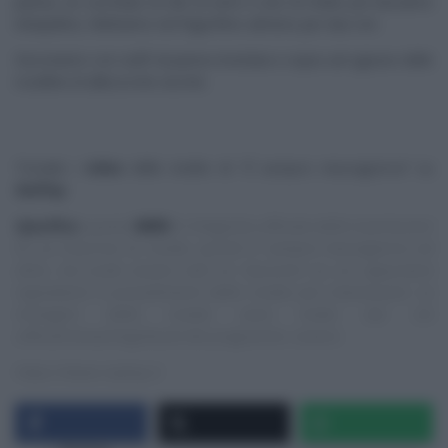
panna, un cucchiaio di olio di semi e uno di miele; poi lasciamo
intiepidire). Mettiamo nel frigorifero almeno per due ore.
Decoriamo con ciuffi di panna montata e sopra ad ognuno delle
roselline di albicocche secche.
Trovate i
video
delle ricette di “
É sempre mezzogiorno
” su
RaiPlay
.
Specifica
:
questo
NON
è il blog/sito ufficiale delle trasmissioni
di cui trascrivo le ricette, quindi E’ sempre mezzogiorno ed
altre, ma vuole essere solo un ‘taccuino‘ su cui appuntare
ingredienti e procedimenti delle ricette più interessanti. Le
immagini delle ricette sono tratte dai siti
ufficiali/streaming/Social dei programmi, ovvero:
https://www.raiplay.it