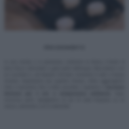
PROCEDIMENTO
In una ciotola, o in planetaria, mettiamo la farina, il lievito di
birra fresco sbriciolato e gran parte dell’acqua. Mescoliamo con
un cucchiaio e, ad impasto formato, inseriamo il sale e l’acqua
rimasta. Impastiamo per qualche minuto, infine aggiungiamo
l’olio e lavoriamo fino a farlo assorbire. Copriamo e
lasciamo
lievitare per 2 ore a temperatura ambiente
: dopo
mezz’ora, però, ripieghiamo un po’ di volte l’impasto su se
stesso, aiutandoci con il mattarello.