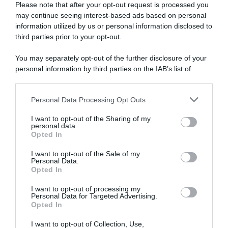
Please note that after your opt-out request is processed you
may continue seeing interest-based ads based on personal
information utilized by us or personal information disclosed to
third parties prior to your opt-out.
You may separately opt-out of the further disclosure of your
personal information by third parties on the IAB’s list of
downstream participants.
ARTICOLI RECENTI
Personal Data Processing Opt Outs
This information may also be disclosed by us to third parties
on the IAB’s List of Downstream Participants that may further
I want to opt-out of the Sharing of my
disclose it to other third parties.
personal data.
“A tavola con Csaba”: chelsea buns
Opted In
Please note that this website/app uses one or more Google
“Giusina in cucina e nonna Lina”: treccine allo zucchero di
services and may gather and store information including but
I want to opt-out of the Sale of my
Giusina Battaglia
Personal Data.
not limited to your visit or usage behaviour. You may click to
Opted In
grant or deny consent to Google and its third-party tags to
“Giusina in cucina”: biscotti da inzuppo di Giusina Battaglia
use your data for below specified purposes in below Google
“In cucina con Imma e Matteo”: tortino al cioccolato
I want to opt-out of processing my
consent section.
Personal Data for Targeted Advertising.
“Camper”: semifreddo di yogurt e crumble
Opted In
I want to opt-out of Collection, Use,