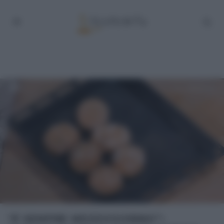
“É SEMPRE MEZZOGIORNO”: