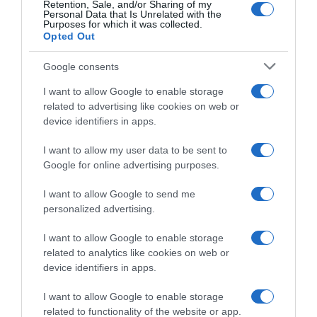
Retention, Sale, and/or Sharing of my
Personal Data that Is Unrelated with the
Purposes for which it was collected.
Opted Out
Google consents
I want to allow Google to enable storage
related to advertising like cookies on web or
device identifiers in apps.
I want to allow my user data to be sent to
Google for online advertising purposes.
CHI SIAMO
I want to allow Google to send me
personalized advertising.
Dalla tv, alla brace. RicetteInTv.com nasce dall'idea di
raccogliere le follie culinarie di chef navigati e cuochi
I want to allow Google to enable storage
improvvisati, che preferiscono gli studi televisivi alle cucine di
related to analytics like cookies on web or
un ristorante...
continua...
device identifiers in apps.
I want to allow Google to enable storage
related to functionality of the website or app.