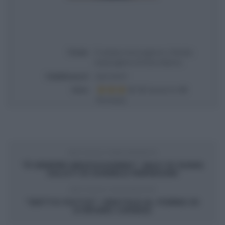
Titolo
É sempre mezzogiorno | Ricetta
tartarughine di Fulvio Marino
Pubblicata il
2022-04-07
Voto
Based on
19
Review(s)
ARTICOLO PRECEDENTE
“É SEMPRE MEZZOGIORNO”: BACI DI DAMA
SALATI DI DANIELE PERSEGANI
ARTICOLO SUCCESSIVO
“DETTO FATTO”: SPATZLE AL FORNO DI
STEFANO CAVADA