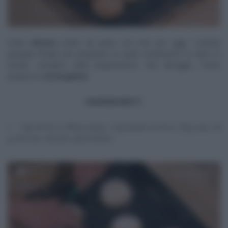
Fulvio
Marino
mette da parte, ma solo per oggi, i lievitati
pasquali d’Italia per preparare un pane amatissimo in tutto lo
stivale, semplice nella preparazione. Nel dettaglio, Fulvio
prepara le
tartarughine
.
INGREDIENTI
1 kg farina 0, 500 g acqua, 10 g lievito di birra, 20 g sale, 30
g olio evo, olio per spennellare