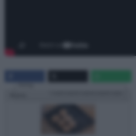
Rating
1 star
2 stars
3 stars
4 stars
5 stars
Ricetta