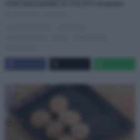
TARTARUGHINE DI FULVIO MARINO
RICETTEINTV
·
07/04/2022
É SEMPRE MEZZOGIORNO
FULVIO MARINO
PANE PIZZA FOCACCIA
RICETTE
SLIDER HOMEPAGE
ULTIMI ARTICOLI