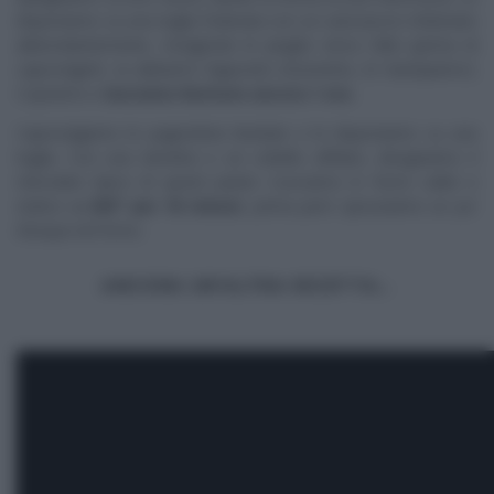
disponiamo su una teglia foderata con un canovaccio infarinato
abbondantemente, rivolgendo le pieghe verso l’alto (prima di
capovolgerli, se abbiamo l’apposito strumento, le ‘stampiamo’).
Copriamo e
lasciamo lievitare ancora 1 ora.
Capovolgiamo le pagnottine lievitate e le disponiamo su una
teglia. Con una lametta o un coltello affilato, disegniamo il
reticolato tipico di questi panini. Cuociamo in forno caldo e
statico
a 250° per 18 minuti
, prima però spruzziamo un po’
d’acqua nel forno.
ANCORA UN’ALTRA RICETTA…