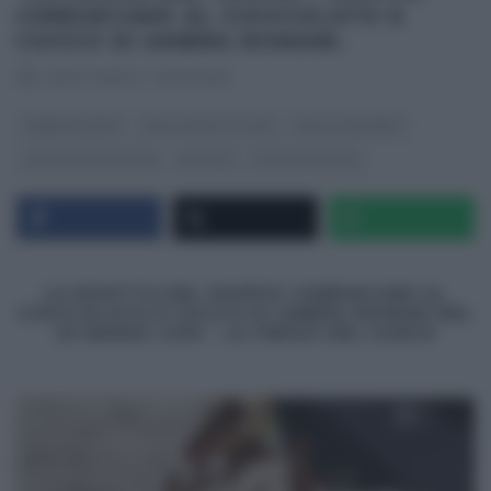
CHEESECAKE AL CIOCCOLATO E
COCCO DI AMBRA ROMANI.
RICETTEINTV
·
23/03/2015
AMBRA ROMANI
DOLCI DOPO IL TIGGÌ
DOLCI E DESSERT
LA PROVA DEL CUOCO
RICETTE
ULTIMI ARTICOLI
LA RICETTA DEL DOPPIO CHEESECAKE AL
CIOCCOLATO E COCCO DI AMBRA ROMANI DEL
23 MARZO 2015 –
LA PROVA DEL CUOCO