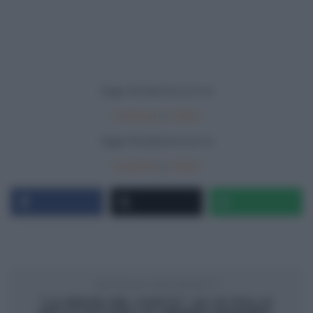
Segui
Ricetteintv
.co
m
su
Facebook
|
Twitter
Segui
Ricetteintv
.co
m
su
Facebook
|
Twitter
ARTICOLO PRECEDENTE
“LA PROVA DEL CUOCO”: ALI DI POLLO