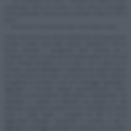
Per la farcitura al cocco: 1 barattolo di latte di cocco
concentrato, 200 g di zucchero a velo, 250 g di formaggio
fresco spalmabile, 200 g di panna montata, 4 fogli di colla di
pesce.
Per guarnire: riccioli di cioccolato, cocco fresco a pezzi.
Tritare i biscotti al mixer fino ad ottenere una farina grossolana.
Fondere il burro senza farlo rosolare, distribuirlo a filo sui
biscotti sbriciolati e amalgamare bene. Foderare con il
composto i bordi e il fondo di una tortiera rivestita con carta da
forno facendo pressione con le mani o con il dorso di un
cucchiaio. Lasciar raffreddare in frigorifero per qualche minuto.
Per la farcitura al cioccolato: con l’aiuto di una frusta elettrica,
amalgamare lo zucchero a velo con il formaggio spalmabile e
aggiungere il cioccolato (tiepido) precedentemente sciolto.
Trasferire la crema ottenuta nello stampo e livellarla bene. Far
raffreddare e trasferire in frigorifero per almeno 30′. Nel
frattempo, preparare la farcitura al cocco: ammollare la colla di
pesce in acqua fredda e scioglierla nel latte di cocco
leggermente intiepidito. Incorporare lo zucchero a velo e
aggiungere il formaggio spalmabile al composto .Unire in ultimo