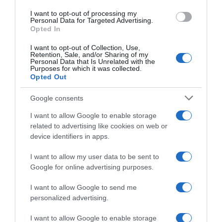
use your data for below specified purposes in below Google
“In cucina con Imma e Matteo”: tortino al cioccolato
I want to opt-out of processing my
consent section.
Personal Data for Targeted Advertising.
“Camper”: semifreddo di yogurt e crumble
Opted In
I want to opt-out of Collection, Use,
Retention, Sale, and/or Sharing of my
Personal Data that Is Unrelated with the
Purposes for which it was collected.
Opted Out
Google consents
I want to allow Google to enable storage
related to advertising like cookies on web or
device identifiers in apps.
I want to allow my user data to be sent to
Google for online advertising purposes.
CHI SIAMO
I want to allow Google to send me
personalized advertising.
Dalla tv, alla brace. RicetteInTv.com nasce dall'idea di
raccogliere le follie culinarie di chef navigati e cuochi
I want to allow Google to enable storage