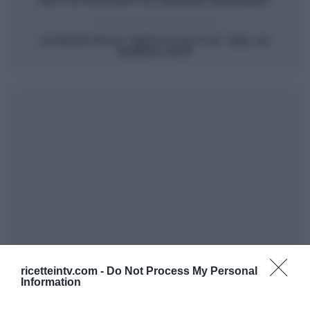
FRITTE PICCANTI DI ANDREA MAINARDI.
ARTICOLO SUCCESSIVO
LE RICETTE DI “DETTO FATTO” DEL 23
MARZO 2015
ricetteintv.com -
Do Not Process My Personal
Information