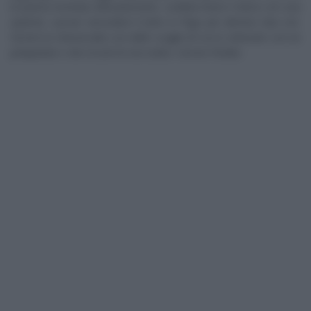
la panna montata delicatamente. Livellare bene il dolce con una
spatola. Lasciar rassodare il tutto in frigo per almeno due ore.
Servire la cheesecake con delle scaglie di cocco ottenute con un
pelapatate e dei riccioli di cioccolato. Servire freddo.