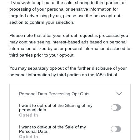
If you wish to opt-out of the sale, sharing to third parties, or
processing of your personal or sensitive information for
targeted advertising by us, please use the below opt-out
section to confirm your selection.
Please note that after your opt-out request is processed you
may continue seeing interest-based ads based on personal
information utilized by us or personal information disclosed to
third parties prior to your opt-out.
You may separately opt-out of the further disclosure of your
personal information by third parties on the IAB’s list of
downstream participants.
ARTICOLI RECENTI
Personal Data Processing Opt Outs
This information may also be disclosed by us to third parties
on the IAB’s List of Downstream Participants that may further
I want to opt-out of the Sharing of my
disclose it to other third parties.
personal data.
“A tavola con Csaba”: chelsea buns
Opted In
Please note that this website/app uses one or more Google
“Giusina in cucina e nonna Lina”: treccine allo zucchero di
services and may gather and store information including but
I want to opt-out of the Sale of my
Giusina Battaglia
Personal Data.
not limited to your visit or usage behaviour. You may click to
Opted In
grant or deny consent to Google and its third-party tags to
“Giusina in cucina”: biscotti da inzuppo di Giusina Battaglia