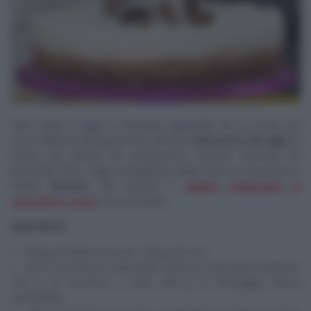
Dolci dopo il tiggì
, la fortunata appendice de
La prova del
cuoco
dedicata alla pasticceria, diventa
Dolci prima del tiggì
, la
rubrica più golosa del programma culinario condotto da
Antonella Clerici. Oggi, protagonista della rubrica in questione è
Ambra
Romani
, che prepara il
doppio cheesecake al
cioccolato e cocco
. Ecco la ricetta.
Ingredienti:
450 g di frollini al cacao, 100 g di burro.
Per la farcitura al cioccolato: 200 g di cioccolato fondente,
130 g di zucchero a velo, 400 g di formaggio fresco
spalmabile.