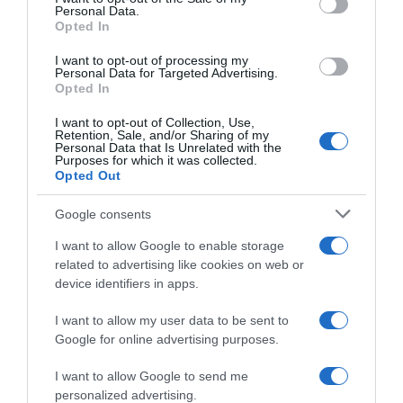
Giusina Battaglia
Personal Data.
not limited to your visit or usage behaviour. You may click to
Opted In
grant or deny consent to Google and its third-party tags to
“Giusina in cucina”: biscotti da inzuppo di Giusina Battaglia
use your data for below specified purposes in below Google
“In cucina con Imma e Matteo”: tortino al cioccolato
I want to opt-out of processing my
consent section.
Personal Data for Targeted Advertising.
“Camper”: semifreddo di yogurt e crumble
Opted In
I want to opt-out of Collection, Use,
Retention, Sale, and/or Sharing of my
Personal Data that Is Unrelated with the
Purposes for which it was collected.
Opted Out
Google consents
I want to allow Google to enable storage
related to advertising like cookies on web or
device identifiers in apps.
I want to allow my user data to be sent to
Google for online advertising purposes.
CHI SIAMO
I want to allow Google to send me
personalized advertising.