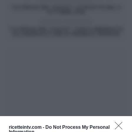
ARTICOLO PRECEDENTE
“LA PROVA DEL CUOCO”: LE RICETTE DEL 4
OTTOBRE 2018
ARTICOLO SUCCESSIVO
“LA PROVA DEL CUOCO”: TORTA MERINGATA
ALL’ARANCIA E LIME DI FEDERICO PRODON
ricetteintv.com -
Do Not Process My Personal
Information