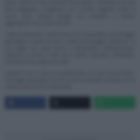
punto, uniamo il riso Carnaroli, mescoliamo, sfumiamo con una
birra artigianale e bagniamo con il brodo vegetale (scarti di
zucca, mela, sedano, lattuga ecc). Portiamo a cottura,
aggiungendo man mano il brodo.
Tritiamo finemente i semi di zucca e li mescoliamo al formaggio
grattugiato (1 parte di semi, 2 parti di formaggio). Mettiamo su
una teglia con carta forno e distribuiamo uniformemente.
Mettiamo in forno a 180° per 6 minuti. Lasciamo raffreddare.
Otterremo una cialda croccante.
Quando il riso è cotto, lo mantechiamo con una noce di burro,
formaggio grattugiato ed olio di zucca. Serviamo il risotto con la
cialda di semi di zucca sbriciolata.