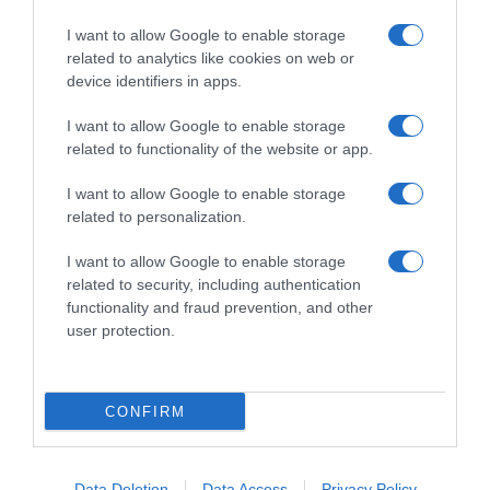
Dalla tv, alla brace. RicetteInTv.com nasce dall'idea di
raccogliere le follie culinarie di chef navigati e cuochi
I want to allow Google to enable storage
improvvisati, che preferiscono gli studi televisivi alle cucine di
related to analytics like cookies on web or
un ristorante...
continua...
device identifiers in apps.
I want to allow Google to enable storage
related to functionality of the website or app.
I want to allow Google to enable storage
related to personalization.
I want to allow Google to enable storage
Home
Chi Siamo | Contatti
Cookie
related to security, including authentication
Privacy
functionality and fraud prevention, and other
Ricette in Tv - P.IVA 02821290349
user protection.
CONFIRM
Data Deletion
Data Access
Privacy Policy