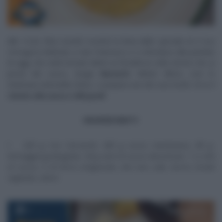
Alle 12:20, Elisa Isoardi ‘
eredita
‘ la linea dallo speciale di
A Sua
Immagine
dedicato a San Francesco e ci introduce alla puntata
di oggi, che vede tornare dietro ai fornelli un volto storico de La
prova del cuoco, Sergio
Barzetti
. Mister Alloro, così lo
chiamava Antonella Clerici, ci prepara uno dei suoi risotti. Ecco il
risotto alla zucca a 360 gradi
.
INGREDIENTI
320 g riso Carnaroli, 400 g zucca mantovana, 80 g
formaggio grattugiato, 50 g semi di zucca decorticati, 1 cc olio
di zucca, 3 ml birra artigianale, olio evo, sale, burro, brodo
vegetale, alloro