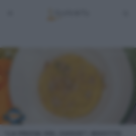
“LA PROVA DEL CUOCO”: RISOTTO