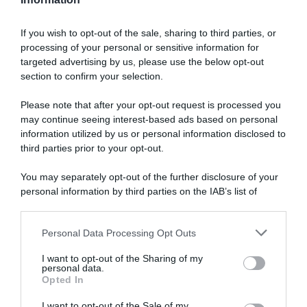
If you wish to opt-out of the sale, sharing to third parties, or
processing of your personal or sensitive information for
targeted advertising by us, please use the below opt-out
section to confirm your selection.
Please note that after your opt-out request is processed you
may continue seeing interest-based ads based on personal
information utilized by us or personal information disclosed to
third parties prior to your opt-out.
You may separately opt-out of the further disclosure of your
personal information by third parties on the IAB’s list of
downstream participants.
ARTICOLI RECENTI
Personal Data Processing Opt Outs
This information may also be disclosed by us to third parties
on the IAB’s List of Downstream Participants that may further
I want to opt-out of the Sharing of my
disclose it to other third parties.
personal data.
“A tavola con Csaba”: chelsea buns
Opted In
Please note that this website/app uses one or more Google
“Giusina in cucina e nonna Lina”: treccine allo zucchero di
services and may gather and store information including but
I want to opt-out of the Sale of my