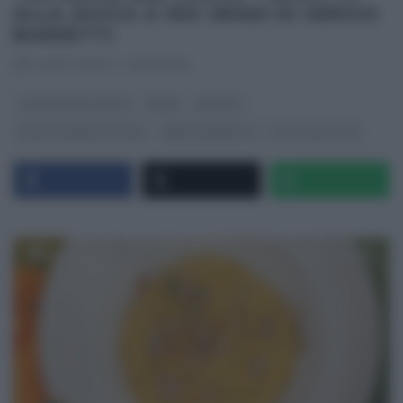
ALLA ZUCCA A 360 GRADI DI SERGIO
BARZETTI
RICETTEINTV
·
04/10/2018
LA PROVA DEL CUOCO
PRIMI
RICETTE
RICETTE SENZA GLUTINE
SERGIO BARZETTI
ULTIMI ARTICOLI