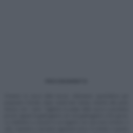
PROCEDIMENTO
Priviamo la zucca della buccia. Utilizziamo quest’ultima per
preparare il brodo, dopo averla ben lavata, insieme alla parte
interna con i semi. Tagliamo la polpa della zucca a pezzettini
piccoli, oppure la grattugiamo con una grattugiamo a fori grossi.
La mettiamo a cuocere in un tegame con una noce di burro e
sale. Copriamo e lasciamo appassire (circa 10 minuti). A questo